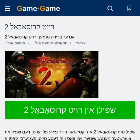
רויט קרוסאַבאַל 2
אנדער ברירה נעמען: רויט קרוסאַבאַל 2
שיסערייַ
ממאָרפּג גאַמעס אָנליין
גאַמעס אָנליין
שפּילן אין רויט קרוסאַבאַל 2
שפּיל סוף קרוסאַבאַל 2 איז יקסייטאַד דורך פילע פּלייַערס. דעם שפּיל איז
אַ ערשטער מענטש שוטער, אין וואָס וויבודעטע טייטן קעגנערס, קויפן אַ