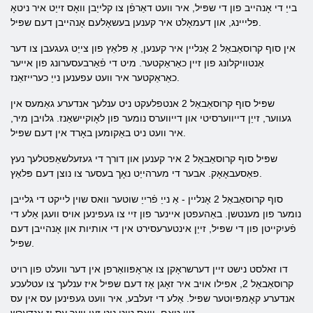
בייַ די אָנהייב פון די שפּיל, איר וועט דאַרפֿן צו קלייַבן וואָס זייַט איר ניטאָ
פּלייינג, און דעמאָלט איר קענען בעשאָלעם אָנהייבן דעם שפּיל.
אין סוף קרוסאַבאַל 2 אָנליין איר קענען, אַ פּלאַץ פון צייַט געגעבן צו דער
אַנטוויקלונג פון זיין כאַראַקטער. מיט די פֿאַרבעסערונג פון אייער
כאַראַקטער איר וועט עפענען נייַ כערייזאַנז.
שפּיל סוף קרוסאַבאַל 2 אנטפלעקט ניט ענלעך אנדערע גאַמעס אין
געווער, זייַן דייווערסיטי און דייווערס נומער פון לאָוקיישאַנז. גלויבן מיר,
איר וועט ניט באַקומען באָרד אין דעם שפּיל.
שפּיל סוף קרוסאַבאַל 2 איר קענען און דורך די געזעלשאַפטלעך נעץ
פאַסעבאָאָק. אבער די מערהייַט נאָך בעסער צו נוצן דעם פּלאַץ.
סוף קרוסאַבאַל 2 אָנליין - אַ נייַ פֿרייַ שוטער וואס שוין לייקט די גלייבן
נומער פון מענטשן. באַהעפטן איינער פון זיי צו געפינען אויס וועגן אַלע די
פֿעיִקייטן פון די שפּיל, זייַן אינטערעסירט אין די אותיות און אָנהייבן דעם
שפּיל.
דו זאלסט נישט זיין דערשראָקן צו אַראָפּוואַרפן אין דער וועלט פון רויט
קרוסאַבאַל 2, אפילו אויב איר זאָגן אַז דעם שפּיל איז ענלעך צו עטלעכע
אנדערע קאָמפּיוטער שפּיל. אַלע די זעלבע, איר וועט געפינען עס אין עס