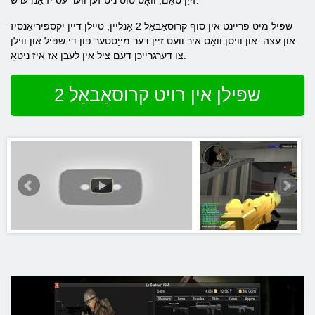
זייַן טאַם, וואָס טוט ניט זען ווער עס יז אַנדערש.
שפּיל מיט פריינט אין סוף קרוסאַבאַל 2 אָנליין, טיילן דיין יקספּיריאַנסיז
און עצה. און וויסן וואָס איר וועט זיין דער מייַסטער פון די שפּיל און ווילן
צו דערגרייכן דעם ציל אין לעבן אַז איז ניטאָ.
שפּילן אין רויט קרוסאַבאַל 2