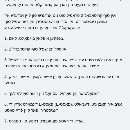
פאַרשיידנקייַט פון זאכן און אַנטוויקלען אייער כאַראַקטער.
אין סוף קרוסאַבאַל 2 פּראָפיל טוט ניט אַנדערש פון קיין אנדערע איז
געווען רעגיסטרירט. אין סדר צו רעגיסטרירן אין דער שפּיל סוף
קרוסאַבאַל 2 איר דאַרפֿן צו טאָן די פאלגענדע:
1. געפינען אַ פּלאַץ ביגפּאָינט. קאַם.
2. אויסקלייַבן שפּיל סוף קרוסאַבאַל 2.
3. אויף דעם בלאַט מיט דעם שפּיל איר דאַרפֿן צו דריקט אויף די "שפּיל
איצט". און איידער איר באַקומען אַ רעגיסטראַציע פאָרעם.
4. אין דער ערשטער רודערן, ערשטער אַרייַן אייער לאָגין - אייער יינציק
נאָמען.
5. דעמאָלט שרייַבן פּאַראָל. עס זאָל זיין זייער פאַרלאָזלעך.
6. דעמאָלט אַרייַן די E-פּאָסט (E-פּאָסט). אויב איר האָבן ניט, דעמאָלט
רעגיסטרירן פֿאַר קיין פֿרייַ פּאָסט.
7. אַרייַן די דאַטע פון ​​געבורט דאַטע פון ​​געבורט.