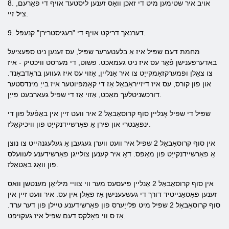
8. אויב איר שטימען מיט די זאכן וואָס זענען ליסטעד אויף די פאָרעם,
ציל זיי.
9. דערנאך דריקט אויף די "רעגיסטרירן" קנעפּל.
מחמת דעם שפּיל איז אַ בלעטערער שפּיל, עס זענען ניט ספּעציעל
באדערפענישן פֿאַר עס איז ניט געמאכט. פשוט, די מערסט וויכטיק - איז
צו צאָלן ופמערקזאַמקייַט צו איר אָנליין, אַזוי עס איז געווען בראָדבאַנד.
און פון קורס, עס איז דיזייראַבאַל אַז די קאָמפּיוטער איז בייַ מינדסטער
דורכשניטלעך מאַכט, אַזוי אַז די שפּיל געארבעט פייַן.
שפּיל די שפּיל אָנליין סוף קרוסאַבאַל 2 איר וועט זיין אין באַפֿעל פון די
ינפאַנטרי און פירן אַ פאַרשיידנקייַט פון וויכיקאַלז.
אין סוף קרוסאַבאַל 2 שפּיל איר וועט ווערן געגעבן אַ געלעגנהייט צו נוצן
אַ פאַרשיידנקייַט פון מאַפּס. דאָ איר קענען צולייגן פאַרשידענע לעוועלס
פון וואָג באַטאַלז.
אין סוף קרוסאַבאַל 2 אָנליין פיעסעס מער ווי צוויי מיליאָן מענטשן וואס
זענען פאַסאַנייטיד דורך די געשעענישן אַז פאַלן אין עס. איר וועט זיין אין
סוף קרוסאַבאַל 2 שפּיל מיט פּלייַערס פון פאַרשידענע טיילן פון דער ערד.
אַז ס ווי פאָלקס דעם שפּיל איז געקויפט.