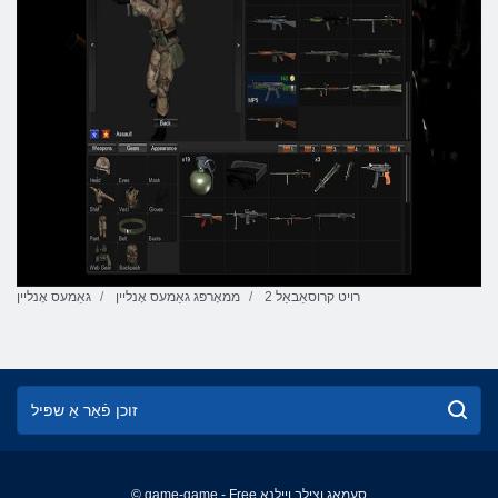
רויט קרוסאַבאַל 2
ממאָרפּג גאַמעס אָנליין
גאַמעס אָנליין
© game-game - Free סעמַאג ןצילב ןיילנָא