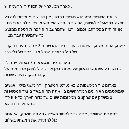
9. לאחר מכן, לחץ על הכפתור "הרשמה".
כי את המשחק הזה הוא משחק דפדפן, אין דרישות מיוחדות לזה לא
נעשה. כל שעליך לעשות, החשוב ביותר - הוא תשימו אלייך לב באינטרנט,
אז זה היה בפס רחב. וכמובן, רצוי שהמחשב היה לפחות הספק ממוצע,
כך שהמשחק עבד מצוין.
לשחק את המשחק באינטרנט אדום ציד המכשפות 2 אתה תהיה בפיקודו
של חיל הרגלים ולנהל מגוון רחב של כלי רכב.
באדום ציד המכשפות 2 משחק יינתן לך
הזדמנות להשתמש במגוון של מפות. כאן אתה יכול לארגן את רמות של
קרבות בקנה מידה שונות.
באדום ציד המכשפות 2 באינטרנט המשחק יותר משני מיליון אנשים
שמוקסמים האירועים המתרחשים בו. אתה תהיה באדום ציד המכשפות
2 משחק עם שחקנים ממקומות שונים של כדור הארץ. כך פופולרי
במשחק הזה נרכש.
בתחילת המשחק, אתה צריך לבחור באיזה צד אתה משחק, ואז אתה
יכול להתחיל את המשחק בשלום.