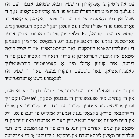
עס איז נייטיק צו אָפּלאָדירן די שפּיל רעאַל שטאַם, אָבער דעם איז
מעגלעך בלויז מיט דער דערלויבעניש פון דער אַדמיניסטראַציע. נאָך די
שפּיל אין דער מאָמענט איז אונטער די פּטאַ. באַקומען אַ קאַוואַטיד
פאַרבעטונג צו די שפּיל וועלט וועט העלפן רעאַל שטאַם רעגיסטראַציע.
פּלאָמבירן אין די פאָרעם, אַרייַן אייער E- פּאָסט אַדרעס, פּאַראָל,
פאַרשטעלן נאָמען און דאַטע פון ​​געבורט. דעמאָלט, איר מוזן אָננעמען
די מיטגלידערשאַפֿט העסקעם. נאָך רעגיסטראַציע אין די שפּיל רעאַל
שטאַם איז איבער, דערוואַרטן אַ בריוו. הנאה די אַקטיוו לעבן פון די
רידער, איר קענען אַפֿילו מיט אַ קאָמפּיוטער דורכשניטלעך
קאָנפיגוראַטיאָן. פֿאַר סיסטעם רעקווירעמענץ פֿאַר די שפּיל איז
לעגאַמרע נישט אָוווערסטייטיד.
אין די מעטראָפּאָליס איר דערשייַנען אין די בילד פון די כאַראַקטער,
וואָס זיך Created אין די אָנהייב. איר ספּעציפיצירן די געבעטן שטאָק,
זענען אַדזשאַסטינג אויסזען, קלייַבן דעם נוסח פון קליידער, און אַפֿילו
דיזייראַבאַל טרייץ. באַצאָלן גענוג ופמערקזאַמקייַט צו דעם פונט, ווייַל
אין דעם פאָרעם און איר וועט שטיין פֿאַר די אנדערע באוווינער פון די
שטאָט פון שניט. אָנהייב דיין וועג צו רום פון די פאַרמעסט מיט דער
זעלביקער מאַשין ליבהאבערס און גיכקייַט. געדענקען אַז די אמביציעס