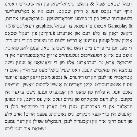
רעאַל שטאַם שפּיל & נדאַש; סימיאַליישאַן פון הויך-גיכקייַט ראַסינג
אויף דער נאַכט וועג אַ ריזיק שטאָט. דעם איז אַ מאַלטיפּלייער
בלעטערער שפּיל פון די פירמע וויפּראָדזשעקץ. טעכנאָלאָגיע אחדות,
רעאַליסטיש 3 ד graphics, אכטונג צו דעטאַל צו דעטאַל Gameplay &
נדאַש; דאַנק צו אַלע דעם און אנדערע פֿעיִקייטן פון רעאַל שטאַם
אָנליין שפּיל קענען געווינען אַ ברייט וילעם פון ניצערס פון די נייע דור.
די טעג ווען ביי פרייַע צייַט האט גאָרנישט צו טאָן, זענען לאַנג פאַרבייַ.
איצט עס איז אַ ויסגעצייכנט געלעגנהייט צו זייַן טראַנספעררעד אין די
ווירטואַל אָרט, צו דערפאַרונג אַלע פון ​​די ימאָושאַנז אַז זענען נישט
בנימצא אין פאַקטיש לעבן. דאס שפּיל בישליימעס עמיאַלייץ אַלע די
אַטראַביוץ פון לעבן האַרט רידערס,
& נבספּ;
מאכן זיי פאַראַנען צו ווער
עס יז אינטערעסירט. קוקן פאָרויס צו אַ שיין לוקסוס מאַשין, ינווייטינג
נאַכט וועג, אַ פּלאַץ פון פאַנס און קעגנערס זענען נישט ערגער אין
בקיעס. אַלע דעם סמאַקקס פון גרויס געלט און, עס מיינט, איז געווען
ינוואַלווד אין די פאַרברעכן. געבן דיין האַרץ די פרייַהייַט! פילן די
יאָגעניש אין ברייקנעק גיכקייַט, ניט נאָוטיסינג עפּעס אַרום! אויב אַלע
פון ​​דעם דראָז איר אין וואָכעדיק לעבן, דעמאָלט שפּילן אין דער עמעס
שטאַם איר וועט ליבע!