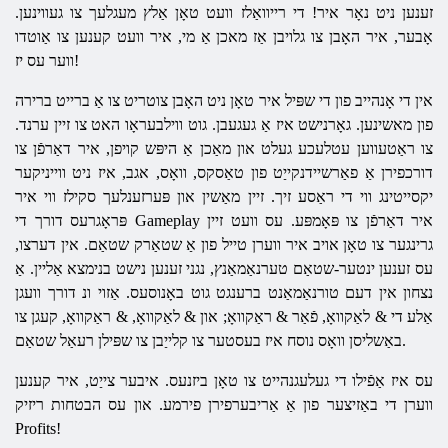
זענען ניט נאָר איר! די רייוואַלז וועט טאָן אַלץ מעגלעך צו געווינען.
אָבער, איר האָבן צו גלויבן אַז מאכן אַ מי, איר וועט קענען צו אַוטדו
ווער עס יז!
אין די אָנהייב פון די שפּיל איר טאָן ניט האָבן צוטריט צו אַ ברייט ברירה
פון מאשינען. גאָרנישט איז אַ געגעבן. גוט ווילבעראָו האט צו זיין ערנד.
צו ראַטעווען עטלעכע געלט און מאַכן אַ היפּש קויפן, איר דאַרפֿן צו
דורכפירן אַ פאַרשיידנקייַט פון טאַסקס, וואָס, אגב, איז ניט ווייניקער
יקסייטינג ווי די ראַסע זיך. זיין מאַשין און פּערזענלעך סקילז ווי איר
פּראָגרעס דורך די Gameplay איר דאַרפֿן צו פּאָמפּע. עס וועט זיין
גרינגער צו טאָן אויב איר ווערן טייל פון אַ שטאַרק שטאַם. אין דערצו,
עס זענען ינטער-שטאַם טערנאַמאַנץ, נגני זענען נישט בנימצא אַליין. אַ
נצחון אין דעם טורנאַמאַנט ברענגט גוט באָנוסעס. אַזוי ונ דורך וועגן
אַלע די & לאַקוואָ, פֿאַר & ראַקוואָ; און & לאַקוואָ, & ראַקוואָ, קעגן צו
באַשליסן וואָס נוסח איז בעסטער צו קלייַבן צו שפּילן רעאַל שטאַם.
עס איז אַפֿילו די געלעגנהייט צו טאָן ביזנעס. איבער צייַט, איר קענען
ווערן די באַזיצער פון אַ אַריבערפירן פירמע. און עס הבטחות ריזיק
Profits!