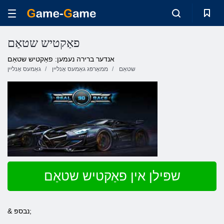
פאַקטיש שטאַם
אנדער ברירה נעמען: פאַקטיש שטאַם
שטאַם
ממאָרפּג גאַמעס אָנליין
גאַמעס אָנליין
שפּילן אין פאַקטיש שטאַם
& נבספּ;