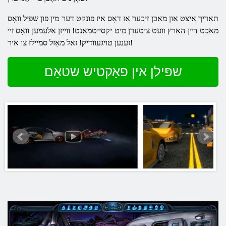
תאריך איצט און מאַכן זיכער אַז דאָס איז פּונקט דער מין פון שפּיל וואָס
מאכט דיין האַרץ וועט ציטערן מיט יקסייטמאַנט! ווייַזן אַלעמען וואָס זיי
זענען טויגעוודיק! זאל מאַזל סמיילז צו איר!
שפּילן אין פאַקטיש שטאַם