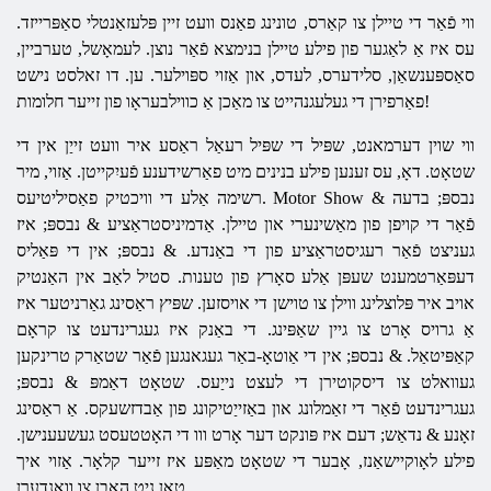
ווי פֿאַר די טיילן צו קאַרס, טונינג פאַנס וועט זיין פּלעזאַנטלי סאַפּרייזד.
עס איז אַ לאַגער פון פילע טיילן בנימצא פֿאַר נוצן. לעמאָשל, טערביין,
סאַספּענשאַן, סלידערס, לעדס, און אַזוי ספּוילער. ען. דו זאלסט נישט
פאַרפירן די געלעגנהייט צו מאַכן אַ כווילבעראָו פון זייער חלומות!
ווי שוין דערמאנט, שפּיל די שפּיל רעאַל ראַסע איר וועט זייַן אין די
שטאָט. דאָ, עס זענען פילע בנינים מיט פאַרשידענע פֿעיִקייטן. אַזוי, מיר
& נבספּ;
בדעה
רשימה אַלע די וויכטיק פאַסיליטיעס. Motor Show
פֿאַר די קויפן פון מאַשינערי און טיילן. אַדמיניסטראַציע
& נבספּ;
איז
געניצט פֿאַר רעגיסטראַציע פון ​​די באַנדע.
& נבספּ;
אין די פּאַליס
דעפּאַרטמענט שעפּן אַלע סאָרץ פון טענות. סטיל לאַב אין האַנטיק
אויב איר פּלוצלינג ווילן צו טוישן די אויסזען. שפּיץ ראַסינג גאַרניטער איז
אַ גרויס אָרט צו גיין שאַפּינג. די באַנק איז געגרינדעט צו קראָם
קאַפּיטאַל.
& נבספּ;
אין די אַוטאָ-באַר געגאנגען פֿאַר שטאַרק טרינקען
געוואלט צו דיסקוטירן די לעצט נייַעס. שטאָט דאַמפּ
& נבספּ;
געגרינדעט פֿאַר די זאַמלונג און באַזייַטיקונג פון אַבדזשעקס. אַ ראַסינג
זאָנע & נדאַש; דעם איז פּונקט דער אָרט ווו די האָטטעסט געשעענישן.
פילע לאָוקיישאַנז, אָבער די שטאָט מאַפּע איז זייער קלאָר. אַזוי איך
טאָן ניט האָבן צו וואַנדערן.