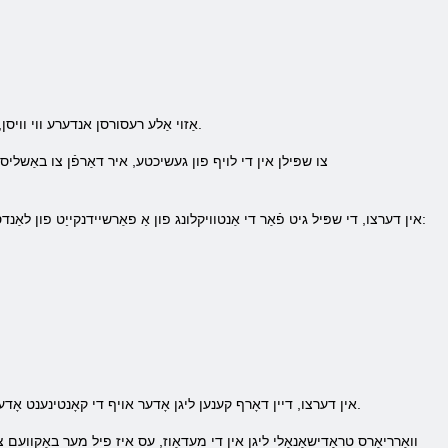
די שפּיל וועג סטאָריעס אָנליין האט אַ זייער דעוועלאָפּעד האַנדל באַציונגען צווישן די players, אַזוי אַלע רעסורסן אנדערע ווי וויסן, איר קענען הצלחה האַנדל.
צו שפּילן אין די לויף פון געשיכטע, איר דאַרפֿן צו באַשליסן פ
אין דערצו, די שפּיל גיט פֿאַר די אַנטוויקלונג פון אַ פאַרשיידנקייַט פון לאַנדסקייפּס, וואָס האָבן זייער אייגן ספּעציפיש פּראָדוקציע און מיטל פּאָאָלס. אין די שפּיל עס זענען 4 טייפּס פון לאַנדסקייפּס:
אין דערצו, דיין דאָרף קענען ליגן אָדער אויף די קאָנטינענט אָדער אין די קאָוסטאַל זאָנע. אויף יעדער פון די סערווערס בנימצא צו די פינף קאַנטאַנאַנץ, יעדער מיט זייַן יינציק לאַנדשאַפט.
וואַרריאָרס טראַדישאַנאַלי ליגן אין די מעדאָוז, עס איז פיל מער באַקוועם