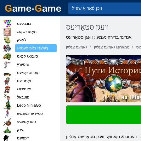
בובבלעס
וועגן סטאָריעס
מאַהדזשאָנג
אנדער ברירה נעמען: וועגן סטאָריעס
לאָגיק
טס
ממאָרפּג גאַמעס אָנליין
גאַמעס אָנליין
ךעלגניי רַאֿפ סעמַאג
סעמַאג קנַאט
שיסערייַ
ראַסינג גאַמעס
זאָמביעס
פּאַסירונג
פוטבאָל
Lego NinjaGo
ספּיידער-מענטש
סטראַטעגיע
גירק
עגיע שפּיל, וואָס באקומען די 2011 אַוואָרד פֿאַר & לאַקוואָ, בעסטער דעבוט & ראַקוואָ. וועגן סטאָריעס אָנליין
רעּפיינס