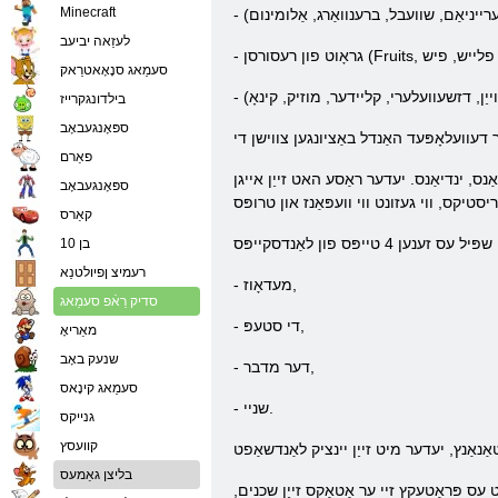
Minecraft
לעזַאה יביעב
סעמַאג סנָאָאטרַאק
בילדונגקרייז
ספּאָנגעבאָב
פאַרם
ַנס, ינדיאַנס. יעדער ראַסע האט זייַן אייגן
ספּאָנגעבאָב
קאַרס
בן 10
רעמיצ ןפיולטנַא
- מעדאָוז,
סדיק רַאֿפ סעמַאג
- די סטעפּ,
מאַריאָ
שנעק באָב
- דער מדבר,
סעמַאג קינָאס
- שניי.
גנייקס
קוועסץ
בליצן גאַמעס
עס פּראַטעקץ זיי ער אַטאַקס זייַן שכנים,