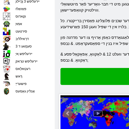
ַיירעליּפש 3 ןכַיילג
יונגען מיט די חבר-וואָריער פֿאַר מיוטשואַלי
פּאַזאַלז
וווילטויק קוואַפּעריישאַן.
וקָאדוס
וצלינג פּאַסירן ברייקטרו. כל SCIENTIFIC וויסן
ַאמוז
סירטעט
צו דער מדרגה פון SCIENTIFIC און טעקנאַלאַדזשיקאַל
דרַאילליב
סעמַאג ד 3
אין דעם פונט אין די שפּיל עס זענען דרייַ סערווערס & נדאַש; גרויס פּרובירן די וועלט, די ערד און דער אַפּאָקאַליפּסע. רעגיסטרירן וועגן סטאָריעס קומט אין דער וועלט 12 & לאַקוואָ, אַפּאָקאַליפּסע &
ַיירעליּפש ָאי
ראַקוואָ. & נבספּ;
ַיירעליּפש טרָאק
רעטַאלַאס
ךָאש
פישערייַ
אָנליין גאַמעס