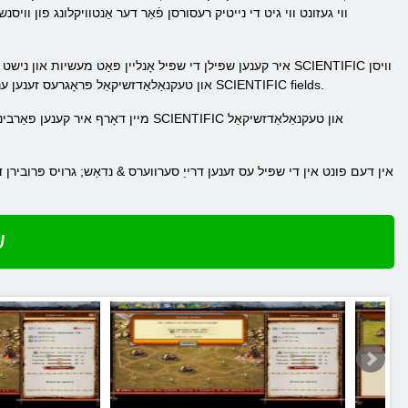
ווי געזונט ווי גיט די נייטיק רעסורסן פֿאַר דער אַנטוויקלונג פון וויסנש
איר קענען שפּילן די שפּיל אָנליין פּאַט מעשיות און נישט זיין ד
און טעקנאַלאַדזשיקאַל פּראָגרעס זענען ענג ינטערטוויינד, אין דערצו, אין די שפּיל עס איז ניט קלאָר אָפּטייל אין עפּאָטשס. בלויז אין די שפּיל וועגן 150 פאַרשידענע SCIENTIFIC fields.
מיין דאָרף איר קענען פאַרבינדן מיט
ש