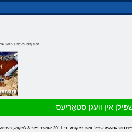
יסיּפ ףיוא סעמַאג עיגעטַאר
פּילן אין וועגן סטאָריעס
וועגן סטאָריעס אָנליין & נבספּ; - אַ קאָלעקטיוו מאַלטיפּלייער פאַקטיש צייַט סטראַט