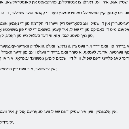
עגיסטרירן אין די שפּיל וועג סטאָריעס ריקווייערז די הקדמה פון די נאָמען אונטער וואָס איר וועט דערשייַנען אויף אַ שפּיל, E- פּא
ן באַקאַנט מיט די באַסיקס פון די שפּיל, איר קענען בעשאַס די לויף פון געשיכטע א
פון נאָך סעטטינגס, אַזאַ ווי דער סעלעקציע פון ​​ראַסע, קאָנטינענט, קלימאַט, און די שטאָט. & נבספּ;
אַ ברירה פון וואָס דרך איר וועט גיין & נדאַש; וואָלט גוואַלדיק וואָריער-קאַנג
 ווערטער, אָדער, לעסאָף, אַ סוחר וואס בריידיד וועלט וועב פון זייער האַנדל ר
אין ערשטער, איר וועט זיין בנימצא צו אַלע דרייַ טייפּס פון רעסורסן: & נבספּ;
אין אַלגעמיין, ווען איר שפּילן דעם שפּיל וועג סטאָריעס אָנליין, איר וועט האָבן אַ ריזיק פאַרשיידנקייַט פון רעסורסן:
- יקערדיק (וויסן, עסנוואַרג, האָלץ, מעטאַל, געלט),