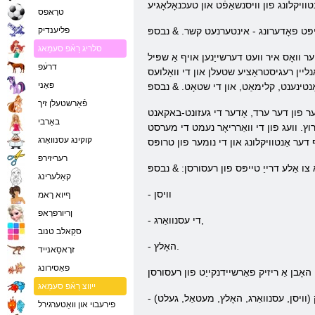
טרָאּפס
פליענדיק
סלריג רַאֿפ סעמַאג
ָסט און פּאַראָל און ספּעציפיצירן דיין דזשענדער. אויב איר האָבן אַ
דרעֿפ
ָנליין רעגיסטראַציע שטעלן און די וואַלועס
פּאָני
פֿאַרשטעלן זיך
קערער פון דער ערד, אָדער די געזונט-באקאנט
באַרבי
וץ. וועג פון די וואַרריאָר נעמט די מערסט
קוקינג עסנוואַרג
רעריזירפ
קאַלערינג
- וויסן
ףיוא ךאמ
ןריורפרַאפ
- די עסנוואַרג,
סקַאלב טנוב
- האָלץ.
זרָאסַאנייד
פּאַסירונג
ייווצ רַאֿפ סעמַאג
פירעבוי און וואַטערגירל