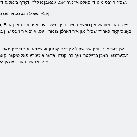
שפּיל הייבט מיט די פאַקט אַז איר זענט געגעבן אַ קליין דאָרף בעשאַס די שטיין אַגע, איר וועט דאַרפֿן צו אַנטוויקלען, פאַרקנאַסט אין קאַנסטראַקשאַן, אַנטוויקלונג פון וויסנשאַפֿט און טעכנאָלאָגיע.
אָנליין שפּיל וועג סטאָריעס טוט ניט אָנטאָן קיין ספּעציעל רעקווירעמענץ פֿאַר די קאָמפּיוטער שפּילער, די הויפּט פאָדערונג - אינטערנעט קשר. & נבספּ;
ר
באָנוס קאָד פֿאַר די שפּיל, און איר דאַרפֿן צו אַרייַן עס. אויב איר זענט שוי
אין דער צייַט, ווען איר שפּיל אין די לויף פון געשיכטע, איר קענען מאַכן 
געלערנטע, מאכן ברייקטרו נאָך ברייקטרו, אָדער אַ כיטרע פּאָליטיקער, קאַמף
צייַט אַז איר פאַרברענגען יעדער טאָג פּלייינג דעם שפּיל, ווייַל דיין שכנים קענען געשווינד יבעריאָגן איר אויף דער אַנטוויקלונג און די נומער פון טרופּס.