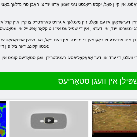
אַפֿט. אין קיין פאַל, יקספּיריאַנסט נגני זענען אַדווייזד צו האָבן פרייַנדלעך באַצ
ערשראָקן אַז עס וואָלט זיין מעגלעך אַ גרויס פאָרורטייל צו קיין איין קויל אדער שכנים פּל
 אנדערע צו באַקומען די מדינה. אין דעם פאַל, נגני זענען אויטאָמאַטיש לאַגגאַרדס כאַפּן אַרויף 
אַנטוויקלונג. דער ציל פון די שפּיל איז בנין די ספּאַסעקראַפט. & נבספּ;
פּילן אין וועגן סטאָריעס