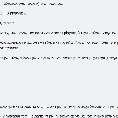
- סטראַטידזשיק (גראַניט, פּאַק אַנימאַלס, יערייניאַם, שוועבל, ברענוואַרג, אַלומינום),
- גראָוט פון רעסורסן (Fruits, פאַרשידן טוווע, פלייש, פיש),
- קולטור (ווייַן, דזשעוועלערי, קליידער, מוזיק, קינאָ).
ֿאַר וואָס ראַסע איר שפּילן. בלויז אין די שפּיל דרייַ ראַסעס: עוראָפּעאַנס, אַסיא
טשאַראַקטעריסטיקס, ווי געזונט ווי וועפּאַנז און טרופּס.
 צו האַלטן קאַמף. ססיענטיסץ פאַרענטפערן אין די מדבר, אין דער זעלביקער צייַט 