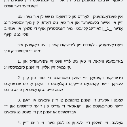
קאַמף.
אַרבעט צוזאַמען מיט זייַן אַלייז צו
ענגשאַפט דיין
שונאים
און
קאַנגקער דער וועלט!
אין פּאַנדאַעמאָניק - לאָרדס פון לידזשאַנז צו שפּילן איר
גאָר
וועט
זיין אין אייער בלעטערער און
איר
טאָן ניט דאַרפֿן קיין נאך ינסטאַלירונג
אָדער
[_1_ ] לאָודינג
קליענט
-
נאָר
רעגיסטרירן אויף די פּלאַץ, און
אָנהייב
טייקעף!
פּלייינג
פּאַנדאַעמאָניק - לאָרדס פון לידזשאַנז אָנליין וועט באַקענען איר
מיט די ווייַטערדיק וניץ:
1. באזעסענע ווילאַר.
זיי טאָן ניט
פֿרייַ וועט
זיי
שפּירעוודיק
און
זיין אַליין. זיי זענען סובמיססיווע.
קיינמאָל
2. נידעריקער דאַעמאָן. זיי זענען באטראכט די יסוד פון קיין
לעגיאָן.
זייער
קאַמבאַט פיייקייַט
באַלאַנסט
זיי האָבן אַ גוט
ענדעראַנס
.
גרונט
גענוג
פייטינג קראַפט
און גרינג
3. שאָטן וואָקערז. זיי קענען
באַקומען צו דיין
שונאים
און זאָגן
זייער
סטרענגקטס און וויקנאַסאַז
די גרייס פון זייער
לידזשאַנז
און די
.
שונאים
אַבדזשעקס אַז זענען אין די פעסטונג
4. גאָלעם.
זיי העלפן
דיין
לעגיאָן
צו לעבן מער.
זיי
רייצנ דיין