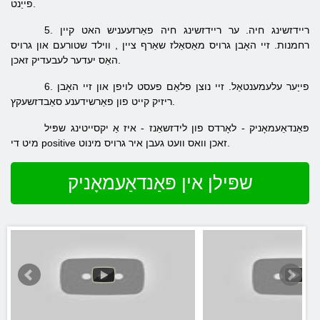
פייַנט.
5. ריידזשינג חיה. ער
ריידזשינג
חיה
פאַרזעעניש
האט קיין
רחמנות.
זיי האָבן גרויס
מאַסאַלז
שאַרף ציין
, ווילד
שטורעם
און גרויס
זאכן.
האַס
יעדער לעבעדיק
6. פייַער עלעמענטאַל. זיי נוצן
פלאַם
פעסט
לויפן
און זיי האָבן
ריזיק קייט פון פאַרשידענע סאַבדזשעקץ.
פּאַנדאַעמאָניק - לאָרדס פון לידזשאַנז - איז אַ יקסייטינג שפּיל
מיט די positive זאכן וואס וועט געבן איר גרויס מינוט.
שפּילן אין פּאַנדאַעמאָניק