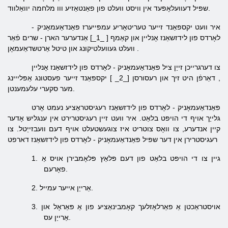
וויסט וועלט פון פאַנטאַזיע ווו מלחמה יוואַלווד.
שפּיל דעוועלאָפּעד
אין
איר וועט
יקספּאַנד זייער טעריטאָריע
עמפּייערז
פּאַנדאַעמאָניק -
לאָרדס פון לידזשאַנז אָנליין
און
קאַמף
[ _1_] אַנדערער
הארן
-
שרים
פֿאַר
.
אַרטשדאַעמאָן
וועלט געוועלטיקונג און
טיטל
צו דערגרייכן
זייַן ציל
פּאַנדאַעמאָניק - לאָרדס פון לידזשאַנז אָנליין
,
דאַרפֿן
היט זיך
און רעסורסן [_2_ ]
יקספּאַנד זייער
פעסטונג אַפּלייינג
מער סקערי עלעמענטן.
פּאַנדאַעמאָניק - לאָרדס פון לידזשאַנז רעגיסטראַציע נעמט אָרט
גלייַך אויף די הויפּט בלאַט. איר וועט זיין רעגיסטרירט אין ענגליש אָדער
קיין אנדערע, צו וואָס צוטריט איז צוגעשטעלט אויף דעם וועבזייַטל. צו
רעגיסטרירן אין דער שפּיל פּאַנדאַעמאָניק - לאָרדס פון לידזשאַנז דארפט
גיין צו די הויפּט בלאַט פון דעם פּלאַץ פּלאָמבירן אויס אַ
1.
פאָרעם.
אַרייַן אייער עמייל.
2.
אויסטראַכטן אַ פאַרלאָזלעך קאָמבינאַציע פון ​​אַ פּאַראָל און
3.
אַרייַן עס.