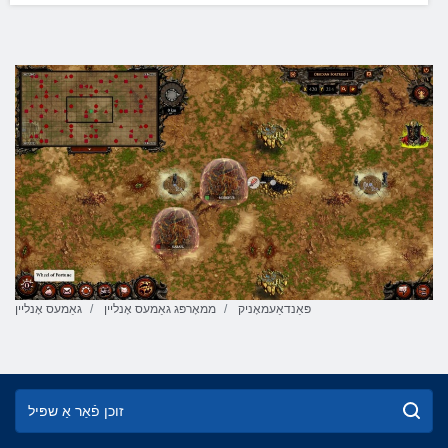
פּאַנדאַעמאָניק
ממאָרפּג גאַמעס אָנליין
גאַמעס אָנליין