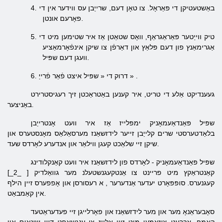
באַשטעטיקן די פּאַראָל. צו טאָן דעם, שרייַבן עס ווידער אין די
4.
פאָרעם אונטן.
טיק ווייַטער פּאַראַגראַף, וואָס שטאַטן אַז איר שטימען מיט די
5.
אַגרימאַנץ פון דעם פּלאַץ און דאַרפֿן צו שיקן אינפֿאָרמאַציע
וועגן דעם שפּיל.
.
»
שפּיל איצט פֿאַר פֿרייַ
דרוק די «
6.
געענדיקט אַלע די טריט, איר קענען באַטראַכטן זיך רעגיסטרירט
באַניצער.
שפּיל פּאַנדאַעמאָניק
ימפּלייז אַז איר וועט אָנטרייַבן
בלאַדטערסטי
שרים
קלייַבן זייער
לידזשאַנז
מערסאַלאַס מאָנסטערס
און
שעד.
שיקן זיי
שלאַכט קעגן
ווילאַר
און אנדערע
לאָרדס
שפּיל פּאַנדאַעמאָניק - לאָרדס פון לידזשאַנז איר וועט
קאַנקלודינג
קאַנטראַקץ
מיט פריינט צו
אַנטקעגנשטעלנ
מער
גוואַלדיק [ _2_]
קעגנערס.
סופּפּאָרט יעדער אַנדערער
, א
רעסורסן
און
אָפפערס זיין הילף
אין קאַמבאַט.
סאָבעראַנאָ
מער און מער
לידזשאַנז
און פאָרלייגן זיי
פעדעראַטעד