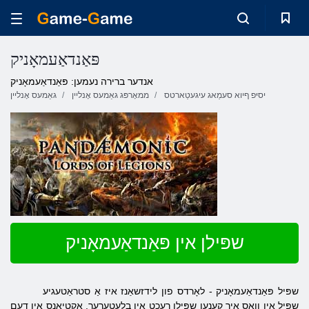
פּאַנדאַעמאָניק
אנדער ברירה נעמען: פּאַנדאַעמאָניק
יסיּפ ףיוא סעמַאג עיגעטַארטס
ממאָרפּג גאַמעס אָנליין
גאַמעס אָנליין
שפּילן אין פּאַנדאַעמאָניק
שפּיל פּאַנדאַעמאָניק - לאָרדס פון לידזשאַנז
איז אַ סטראַטעגיע
שפּיל אין וואָס איר קענען שפּילן רעכט אין
בלעטערער.
אַקטיאָנס אין דעם