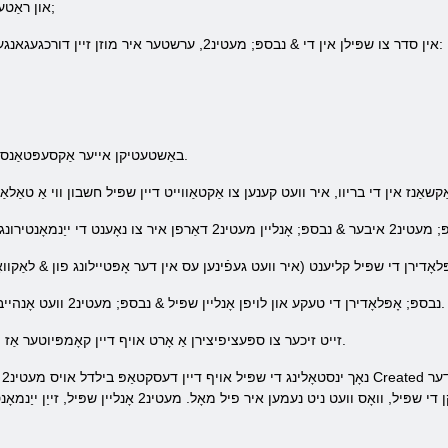
און ראַטעווען די וועלט פון די דאַרק כוחות. & נבספּ;
אין סדר צו שפּילן אין די & נבספּ; מעטינ2, ערשטער איר מוזן זיין דורכגעגאנגען מעטינ2 רעגיסטראַציע. פֿאַר דעם צוועק:
3. באַשטעטיקן אייער אַקסעפּטאַנס פון די הויפּט פּראַוויזשאַנז פון די שפּיל.
אָפּלאָדירן די שפּיל קליענט (איר וועט געפֿינען עס אין דער אָפּטיילונג פון & לאַקוואָ
2) & נבספּ; אָפּלאָדירן די טעקע און לויפן אָנליין שפּיל & נבספּ; מעטינ2 וועט אָנהייבן ינסטאָלינג אויף אייער קאָמפּיוטער.
3) זייט זיכער צו ספּעציפיצירן אַ אָרט אויף דיין קאָמפּיוטער אַז וועט באַלעבאָס די אָנליין שפּיל מעטינ2.
נא