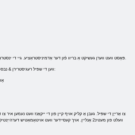
4. א ביסל מינוט שפּעטער איר דורך E- פּאָסט וועט ווערן געשיקט אַ בריוו פֿון דער אַדמיניסטראַציע. גיי די ינסטראַקשאַנז אין די בריוו, איר וועט קענען צו אַקטאַווייט דיין שפּיל חשבון ווי אַ טאַלאַנט.
ווען די שפּיל רעגיסטרירן & נבספּ; מעטינ2 איבער & נבספּ; אָנליין מעטינ2 דאַרפן איר צו נאָענט די ייַנמאָנטירונג אויף אייער קאָמפּיוטער. פֿאַר דעם צוועק:
1) 