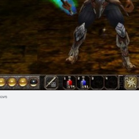
מעטינ