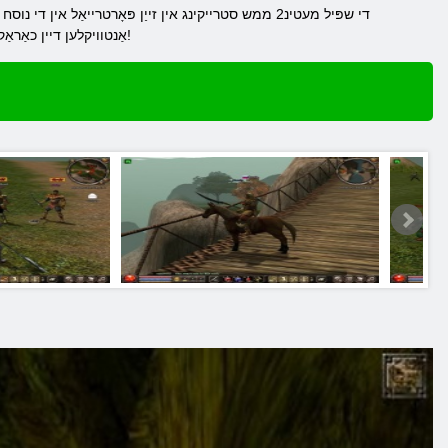
די שפּיל מעטינ2 ממש סטרייקינג אין זייַן פּאָרטרייאַל
אַנטוויקלען דיין כאַראַקטער און נוצן ווי אַ וואָפן משמעות ומשעדלעך בעלז און פאַנס. אַזוי גיין פאָרויס! האָנע דיין סקילז צו די כבוד פון די מלוכה!