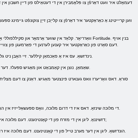
דעמאָלט איר וועט דאַרפֿן צו פּלאָמבירן אין די דעטאַילס פון דיין חשבון אין די 
וואַרריאָר. קלאַד אין שווער אַרמאָר און סקיללפוללי אָונינג 
דעם סאָרט פון כאַראַקטער איר קענען לערנען די פאַרמעגן פון צוויי-קאָלנער אַקסעס און האַלבערדס, אָדער צו פאַרלאָזנ זיך אַ קאָמבינאַציע פון ​​קלאַסיש מאַרשאַל & נדאַש; שילד און שווערד.
נינדזשאַ. עס איז אַ פאַכמאַן קיללער. זיי האָבן ניט גלייַך אין די פיייקייַט צו אַמבוש. אין קאַמבאַט נוצן דאַגערז און אַ בויגן. אויף דעם סמך, עס רילייז אויף גיכקייַט און פלינקייַט.
שאַמאַן. נוצן אין קאַמבאַט און מאַגיש ספּעלז. דער בעסטער צוגאַנג צו שטיצן אנדערע זעלנער. שאַמאַן רילייז אויף היילונג ספּעלז און פֿאַרבעסערן באַפאַלן און פאַרטיידיקונג.
סוראַ. דאס וואָריערז וואס גענארט פינצטער מאַגיש. דאַנק צו דעם מצליח קאַמ
די מלוכה שינזאָ. דאס איז די דרום מלוכה, וואָס ספּעשאַלייזיז אין האַנדל. נאָך סאַלעקטינג די געגנט פֿאַר זייַן הקדמה, דיין הויפּט טאַסקס וועט צעשמעלצן שוץ און אַנטוויקלונג פון האַנדל רוץ.
Empire דזשיננאָ. ליגן אין די מזרח פון די קאָנטינענט. דעם מלוכה איז געגרינדעט דורך די מיליטעריש סאָרט פון די אַלט מלוכה. דעריבער, עס איז זייער אַגרעסיוו צו אנדערע. & נבספּ;
Empire הונדזשאָ. ליגן אין דער מערב טייל פון די קאָנטינענט. דעם מלוכה איז רולד דורך רעליגיעז לעאַדערס. צוליב דעם, עס קענען זיין געהאלטן די הויפּטשטאָט פון די מאַדזשיקאַל קאָנטינענט.