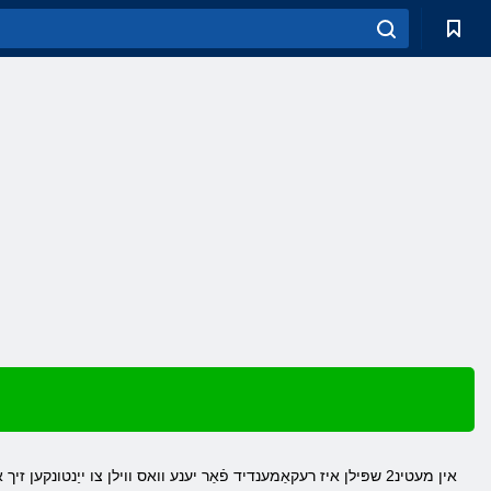
אין מעטינ2 שפּילן איז רעקאַמענדיד פֿאַר יענע וואס ווילן צו ייַנטונק