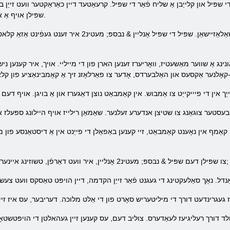
שפּיל און קלייַבן אַ שליח פֿאַר די שפּיל. קרעאַטעד דיין כאַראַקטער וועט זייַן ב
שפּילן אויף אַ אַנדערש סערווער, מאַכן אַ נייע כאַראַקטער.
ווען קריייטינג אַ כאַראַקטער איר דאַרפֿן צו קלייַבן זייַן צוקונפֿט גיימינג ספּעשאַ
אַ שווער מאַשעטיז, וואָריערז זענען הארן פון די מייליי. אויך, איר קענען נישט זאָרג וועגן ז
ף אין נאָענט קאַמבאַט, זיי קענען באַפאַלן די פייַנט אין אַ דיסטאַנסע פון ​​מא
צו שפּילן דעם שפּיל & נבספּ; מעטינ2 אָנליין, איר וועט דאַרפֿן, טשוזינג איינער פון דרייַ לאָוקיישאַנז (עמפּייערז). & נבספּ;