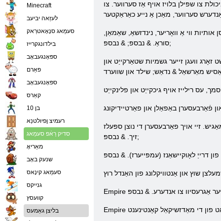
יכולת צו שפּילן בלויז אויף אַז סערווער. צו
Minecraft
לעזַאה יביעב
סעמַאג סנָאָאטרַאק
לאַזיישאַן. שפּיל די שפּיל אָנליין & נבספּ; מעטינ2 איר זענט געפֿינט אַזאַ קלאסן אותיות ווי אַ וואָריער, נינדזשאַ, שאַמאַן,
סוראַ. & נבספּ; & נבספּ;
בילדונגקרייז
ספּאָנגעבאָב
ייער גשמיות שטאַרקייַט און Fortitude. בנין אויף
פאַרם
ספּאָנגעבאָב
קאַרס
בן 10
רעמיצ ןפיולטנַא
ַגיש. זיי אויך פאַרבעסערן די נוצן ספּעלז
סדיק רַאֿפ סעמַאג
זיך. & נבספּ;
מאַריאָ
שנעק באָב
סעמַאג קינָאס
גנייקס
קוועסץ
בליצן גאַמעס