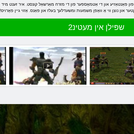
 אין די נוסח פון פאַנטאַזיע און די אַטמאָספער פון די מזרח מאַרשאַל קונסט. איר זענט
שפּילן אין מעטינ2