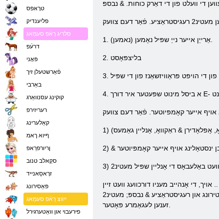
טרָאּפס
פליענדיק
סלריג רַאֿפ סעמַאג
1. אַרייַן אייער נייַ שפּיל נאָמען (נאמען).
דרעֿפ
2. בליצפּאָסט
פּאָני
פֿאַרשטעלן זיך
באַרבי
קוקינג עסנוואַרג
רעריזירפ
קאַלערינג
, אָפּלאָדירן & ראַקוואָ, אָנליין גאַמעס)
ףיוא ךאמ
ןריורפרַאפ
סקַאלב טנוב
זרָאסַאנייד
ָך ינסטאָלינג די שפּיל אויף דיין דעסקטאַפּ בילדל אויס מעטינ2 .. אויך, די אָנהייב מעניו דורכוועג וועט זיין Created צו אַרייַן די שפּיל. געבן אַ קליק אויף קיין פון די ייקאַנז וועט נעמען איר צו דער
פּאַסירונג
וועלט פון מעטינ2 אָנליין. אויך קעסיידער וועט אויטאָמאַטיש דערהייַנטיקן די שפּיל, וואָס וועט ניט נעמען איר פיל מאָל. מעטינ2 אָנליין שפּיל, זייַן ייַנמאָנטירונג און רעגיסטראַציע & נבספּ; מעטינ2
ייווצ רַאֿפ סעמַאג
זענען לעגאַמרע פּאָטער.
פירעבוי און וואַטערגירל