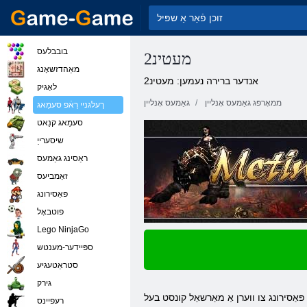
בובבלעס
מעטינ2
מאַהדזשאָנג
אנדער ברירה נעמען: מעטינ2
לאָגיק
ממאָרפּג גאַמעס אָנליין
גאַמעס אָנליין
ךעלגניי רַאֿפ סעמַאג
סעמַאג קנַאט
שיסערייַ
ראַסינג גאַמעס
זאָמביעס
פּאַסירונג
פוטבאָל
Lego NinjaGo
ספּיידער-מענטש
סטראַטעגיע
גירק
יבן פּאַסירונג צו ווערן אַ מאַרשאַל קונסט בעל
רעּפיינס