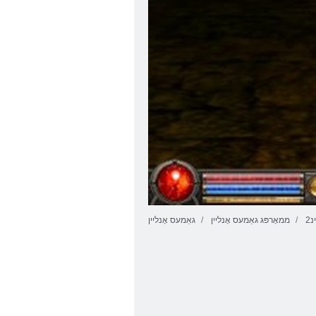
2
ממאָרפּג גאַמעס אָנליין
גאַמעס אָנליין