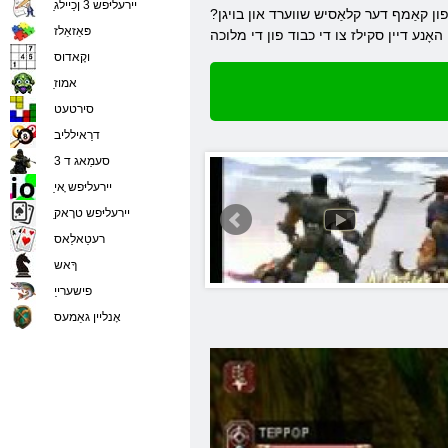
ַיירעליּפש 3 ןכַיילג
 מיד פון קאַמף דער קלאַסיש שווערד און בויגן?
פּאַזאַלז
וקָאדוס
ַאמוז
סירטעט
דרַאילליב
סעמַאג ד 3
ַיירעליּפש ָאי
ַיירעליּפש טרָאק
רעטַאלַאס
ךָאש
פישערייַ
אָנליין גאַמעס