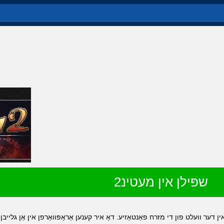
שפּילן אין מעטינ2
ען זיך אין דער וועלט פון די מזרח פאַנטאַזיע. דאָ איר קענען אַראָפּוואַרפן אין אַן גלי