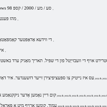
מייקראָסאָפֿט Windows 98 סע / מע / 2000 / קספּ
,
300 מהז פּענטיום פּראַסעסער
,
די ווידעא אַדאַפּטער קאַמפּאַטאַבאַל מיט דירעקטקס
,
אינטערנעט קאַנעקשאַן
,
סטרירט אויף די וועבזייַטל פון די שפּיל.
תאריך מאַגיק ערד באשטייט
עס איז נייטיק צו ספּעציפיצירן זייער דזשענדער. איר דאַרפֿ
נבספּ; & נבספּ;
& נבספּ; & נבספּ; & נבספּ; & נבספּ; & נבספּ; & נבספּ; & נבספּ;
 נבספּ; & נבספּ; & נבספּ; & נבספּ; & נבספּ; & נבספּ; & נבספּ;