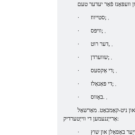
סטייווז;
·
,
וויפּס;
·
,
דער רוט,
·
,
שווערדן;
·
,
די אַקסעס;
·
,
די פּאַנאַלז;
·
,
באָווס.
·
,
 און ניט-קאַמבאַט. מאַרשאַל
אַרייַננעמען די ווייַטערדיק:
·