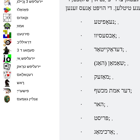
ַיירעליּפש 3 ןכַיילג
פּאַזאַלז
וקָאדוס
נעאָפיטע;
·
,
ַאמוז
סירטעט
אַבסעסיוו;
·
,
דרַאילליב
דעדאַקייטאַד;
·
,
סעמַאג ד 3
ַיירעליּפש ָאי
שאַמאַן (האַג);
·
,
ַיירעליּפש טרָאק
רעטַאלַאס
מאַזעק;
·
,
ךָאש
דער אמת מכשף;
·
פישערייַ
אָנליין גאַמעס
האר;
·
,
פּריסט;
·
,
אַרכימאַג;
·
,