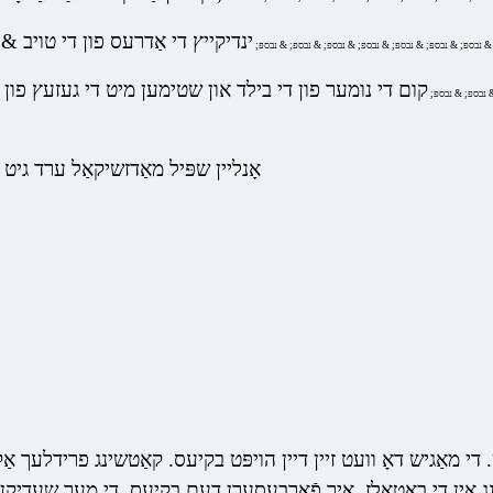
ינדיקייץ די אַדרעס פון די טויב & 
 & נבספּ; & נבספּ; & נבספּ; & נבספּ; & נבספּ; & נבספּ; & נבספּ;
קום די נומער פון די בילד און שטימען מיט די געזעץ פון 
& נבספּ; & נבספּ;
אָנליין שפּיל מאַדזשיקאַל ערד גיט 
 די מאַגיש דאָ וועט זיין דיין הויפּט בקיעס. קאַטשינג פרידלעך אַ
 אין די באַטאַלז, איר פֿאַרבעסערן דעם בקיעס. די מער שעדיקן גע