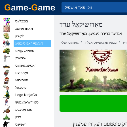
בובבלעס
מאַדזשיקאַל ערד
מאַהדזשאָנג
אנדער ברירה נעמען: מאַדזשיקאַל ערד
לאָגיק
זיע
ממאָרפּג גאַמעס אָנליין
גאַמעס אָנליין
ךעלגניי רַאֿפ סעמַאג
סעמַאג קנַאט
שיסערייַ
ראַסינג גאַמעס
זאָמביעס
פּאַסירונג
פוטבאָל
Lego NinjaGo
ספּיידער-מענטש
סטראַטעגיע
גירק
רעּפיינס