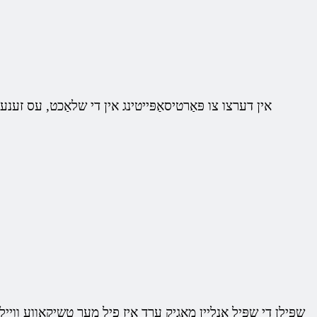
אין דערצו צו פּאַרטיסאַפּייטינג אין די שלאַכט, עס זענע
שפּילן די שפּיל אָנליין מאַגיק ערד איז פיל מער טשיקאַווע ווי