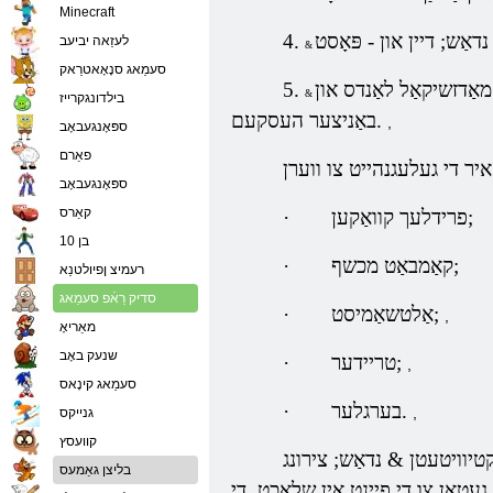
Minecraft
נדאַש; דיין
און
-
4.
לעזַאה יביעב
סעמַאג סנָאָאטרַאק
מאַדזשיקאַל לאַנדס און
5.
בילדונגקרייז
באַניצער העסקעם.
,
ספּאָנגעבאָב
פאַרם
איר די געלעגנהייט צו ווערן
ספּאָנגעבאָב
קאַרס
פרידלעך קוואַקען;
·
בן 10
קאַמבאַט מכשף;
·
רעמיצ ןפיולטנַא
סדיק רַאֿפ סעמַאג
אַלטשאַמיסט;
·
,
מאַריאָ
שנעק באָב
טריידער;
·
,
סעמַאג קינָאס
בערגלער.
·
,
גנייקס
קוועסץ
קטיוויטעטן & נדאַש; צירונג
בליצן גאַמעס
טאן צו די פייַנט אין שלאַכט, די