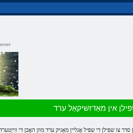
פאַנטאַ
ּילן אין מאַדזשיקאַל ערד