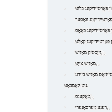
·
·
·
·
גייַסטיק מאַגיש;
·
,
מאַגיש צייַט,
·
,
·
ניט-קאַמבאַט:
טאָקענס;
·
,
רעגע מערסאַנערי;
·
,