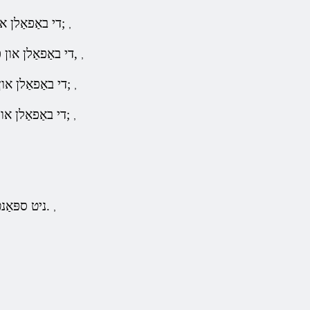
די באַפאַלן און פאַרטיידיקונג בלוט;
,
די באַפאַלן און פאַרטיידיקונג וואַסער,
,
די באַפאַלן און פאַרטיידיקונג כאַאָס;
,
די באַפאַלן און פאַרטיידיקונג קאַלט;
,
ניט ספּאַנטייניאַס מאַגיש ביידע.
,