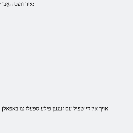
איר וועט האָבן שעפע צו קלייַבן פון וועפּאַנז, ווייַל די שפּיל אַ ריזיק סעלעקציע פון ​​וועפּאַנז פֿאַר יעדער טעם:
אויך אין די שפּיל עס זענען פילע ספּעלז צו באַפאַלן א