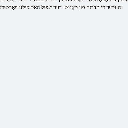
העכער די מדרגה פון מאַגיש. דער שפּיל האט פילע פאַרשידענע טיטלען. די הויפּט אָנעס זענען: