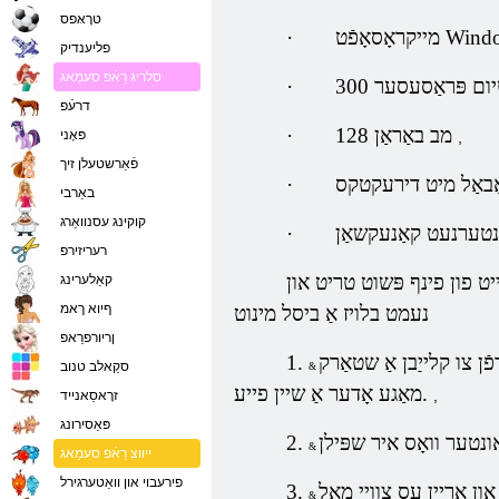
טרָאּפס
·
פליענדיק
סלריג רַאֿפ סעמַאג
·
דרעֿפ
128 מב באַראַן
·
פּאָני
,
פֿאַרשטעלן זיך
·
באַרבי
קוקינג עסנוואַרג
·
רעריזירפ
 פון פינף פּשוט טריט און
קאַלערינג
ףיוא ךאמ
נעמט בלויז אַ ביסל מינוט
ןריורפרַאפ
ן צו קלייַבן אַ שטאַרק
1.
סקַאלב טנוב
מאַגע אָדער אַ שיין פייע.
,
זרָאסַאנייד
פּאַסירונג
2.
ייווצ רַאֿפ סעמַאג
פירעבוי און וואַטערגירל
3.