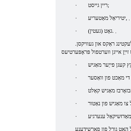
ריין גייסט;
·
יטיריאַל מאַטעריע,
·
,
גאָט (געטין).
·
,
עקטינג ראַקס און געוויקסן.
·
·
·
·
·
יל האט גורל פון פאַרשידענע