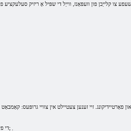
ון פאַרטיידיקונג. זיי זענען צעטיילט אין צוויי גרופּעס: קאַמבאַט
די פייַער באַפאַלן און שוץ;
,