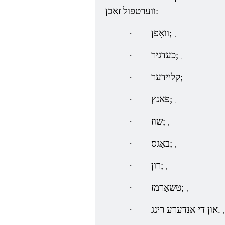
ווערטפול זאכן:
וואָפן;
·
,
כעדגיר;
·
,
קליידער;
·
פּאַנץ;
·
,
שוז;
·
,
באַגס;
·
,
רון;
·
,
טשאַרמז;
·
,
און די אנדערע רינג.
·