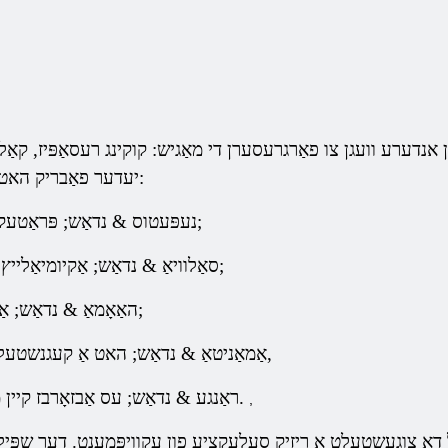
ן אנדערע וועגן צו פאַרגרעסערן די מאַגיש: קוקינג רעסאַפּיז, קאַל
יעדער פאַבריק האט זייַן אייגן ווערטפול פּראָפּערטיעס:
נעפּעטוס & נדאַש; פּראַטעקץ קעגן פייַער מאַגיש;
סאַלוויאַ & נדאַש; אַקיומיאַלייץ די מאַכט פון וואַסער;
האַאָמאַ & נדאַש; אַבזאָרבז מאַגיש קאַלט;
אַמאַניטאַ & נדאַש; האט אַ קעגנשטעל צו מאַגיש פון נאַטור,
ראַנגע & נדאַש; עס אַבזאָרבז קיין מאַדזשיקאַל ענערגיע.
,
יַל דאָ צוגעשטעלט אַ ריזיק סעלעקציע פון ​​עקוויפּמענט. דער שפּ