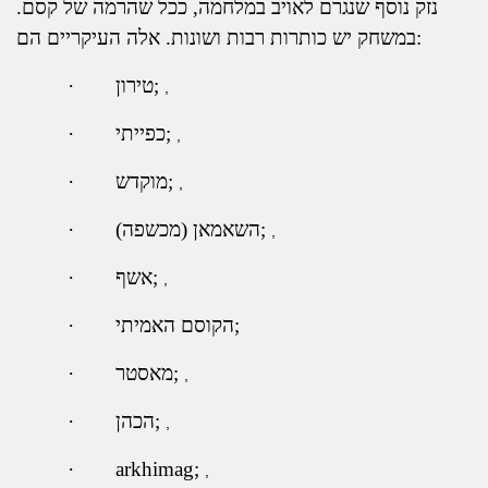
נזק נוסף שנגרם לאויב במלחמה, ככל שהרמה של קסם.
במשחק יש כותרות רבות ושונות. אלה העיקריים הם:
טירון;
·
,
כפייתי;
·
,
מוקדש;
·
,
השאמאן (מכשפה);
·
,
אשף;
·
,
הקוסם האמיתי;
·
מאסטר;
·
,
הכהן;
·
,
·
arkhimag;
,