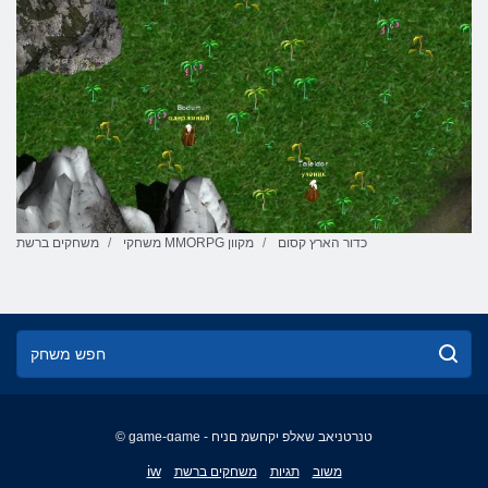
כדור הארץ קסום
משחקי MMORPG מקוון
משחקים ברשת
© game-game - טנרטניאב שאלפ יקחשמ םניח
English
iw
משוב
תגיות
משחקים ברשת