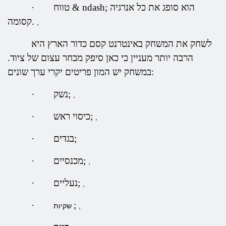
טווח & ndash; הוא סופג את כל אנרגיה
·
קסומה.
,
לשחק את המשחק באינטרנט קסם כדור הארץ היא
הרבה יותר מעניין כי כאן סיפק מבחר עצום של ציוד.
במשחק יש המון פריטים יקרי ערך שונים:
נשק;
·
,
כיסוי ראש;
·
,
בגדים;
·
מכנסיים;
·
,
נעליים;
·
,
·
;
,
שקיות