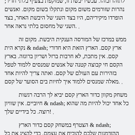
לתוהו ובוהו. עכשיו יבשת זו, שמוקפת בצעיף בלתי חדיר;
נהרות שזורמים משום מקום ונתקלו בשום מקום. ואנשים
הופרדו מיקיריהם, היו בצד השני של היבשת האחר, בצד
השני של מחסום בלתי נראה אחר.
,
ממש במרכז של המורסה הענקית היבשת. מקום זה
נקרא הית & ndash; ארץ קסם. הארץ הזאת היא חדורי
קסם. אין מתכת, לא חרבות ברזל ושריון ברונזה. בארץ
הקסם חי קבוצה קטנה של אנשים שמנסים ללמוד לטפל
בזהירות עם העולם של קסם. ואתה צריך להיות אחד
מאלה שמנסים ללמוד איך לחיות בים הסוער של קסם.
,
משחק מקוון כדור הארץ קסם יביא לך הרבה רגשות
חיוביים. אין שוויון & ndash; כל אחד יכול להיות מה שהוא
רוצה. כל בידיים שלך!
,
הצטרף במשחק קסם כדור הארץ & ndash;
ההזדמנות שלכם להוכיח את עצמם, כדי להציג את כל