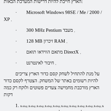
הארץ חייבת להיות דרישות המערכת הבאות:
·
Microsoft Windows 98SE / Me / 2000 /
XP
,
300 MHz Pentium מעבד
·
,
128 MB זיכרון RAM
·
,
מתאם הווידאו תואם DirectX
·
,
חיבור לאינטרנט
·
,
על מנת להתחיל לשחק קסם כדור הארץ צריכים
להיות רשומים באתר של המשחק.
הצטרף לקסם כדור
הארץ מורכבת מחמישה צעדים פשוטים ולוקח רק כמה
דקות
1.
& nbsp; & nbsp; & nbsp; & nbsp; & nbsp; & nbsp; & nbsp; & nbsp; & nbsp; & nbsp; &