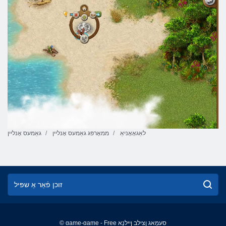
לאַגאָאָניאַ
ממאָרפּג גאַמעס אָנליין
גאַמעס אָנליין
© game-game - Free סעמַאג ןצילב ןיילנָא