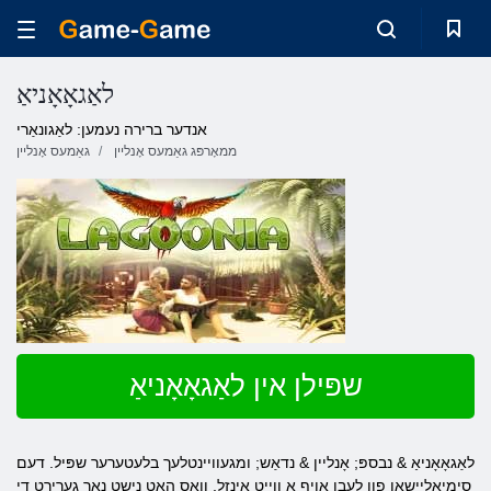
לאַגאָאָניאַ
אנדער ברירה נעמען: לאַגונאַרי
ממאָרפּג גאַמעס אָנליין
גאַמעס אָנליין
שפּילן אין לאַגאָאָניאַ
לאַגאָאָניאַ & נבספּ; אָנליין & נדאַש; ומגעוויינטלעך בלעטערער שפּיל. דעם
סימיאַליישאַן פון לעבן אויף אַ ווייַט אינזל, וואָס האט נישט נאָך גערירט די