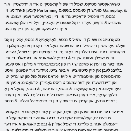
טשאַראַקטעריסטיקס. שפּיל די שפּיל קראַנטקייַט איז אַ יידלשטיין. איר
קענען פאַרדינען זיי Performing פאַרשידן טאַסקס בעשאַס Gameplay. &
נבספּ; די וויכטיק ינדאַקייטערז פון דיין כאַראַקטער זענען געזונט און
ענערגיע & נדאַש; פֿאַר זיי זאָל שטענדיק נאָכגיין, ווייַל זיי וועלן אָפענגען
אויף די עפעקטיווקייַט פון דיין אַרבעט.
סטאַרטינג צו שפּילן די שפּיל & נבספּ; לאַגאָאָניאַ & נבספּ; אָנליין וואָס
וואָלט פֿאַרשטיין די שפּיל, דער ערשטער מאָל איר דאַרפֿן צו נאָכפאָלגן די
פּראַמפּס. דעם וועט העלפן צו באַגרייַפן די באַסיקס פון די שפּיל, לערנען
ווי צו שפּילן געזונט אין די & נבספּ; לאַגאָאָניאַ און דעמאָלט די גרין
אָנהייבער צו ווערן אַ פאַקטיש גורו פון אַנינכאַבאַטיד אינזלען וואָס קענען
בלייַבנ לעבן אין קיין סיטואַציע. איבער צייַט, איידער איר עפענען וואַסט
פּראַספּעקס פון אויסגעדרייט אַ לויפן-אַראָפּ אינזל פול פון שוועריקייטן
און דיינדזשערז אין דער עמעס טוריסט גאַניידן. קרעאַטינג אַ נעץ פון
פאַרווייַלונג און אַטראַקשאַנז. & נבספּ; דעריבער, & נבספּ; אַמאָל אין אַ
פלאַך קראַך, איר האָבן געראטן נישט בלויז צו בלייַבנ לעבן אין האַרב
באדינגונגען, און קריכן צו די שפּיץ פון די פינאַנציעל וועלט. & נבספּ;
איידער דער יום טוּב זענען נאָך ווייַט, און שוין אַזוי באַזאָרגט צו באַקומען
צו דעם ים, קאַלאַפּסט אויף דעם ברעג אונטער די טראַפּיקאַל זון
דעמאָלט אָנהייב פּלייינג די שפּיל אָנליין & נבספּ; לאַגאָאָניאַ איז דער
בעסטער פון די אָפּציעס בנימצא צו איר צו סאָלווע די פּראָבלעם. אין