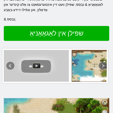
לאַגאָאָניאַ & נבספּ; שפּילן וועט זיין אינטערעסאנט צו אַלע קינדער און
אַדאַלץ, און אַפֿילו זיידע-באָבע.
& נבספּ;
שפּילן אין לאַגאָאָניאַ