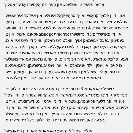
אָדער אפֿשר ווי עטלעכע פון ​​באַרימט אַקטערז אָדער אַטליץ.
אזוי, דיין פלאַך קראַשיז אויף טראַפּיקאַל אינזלען און איידער איר שטעלן
עטלעכע צילן: צו דערגרייכן די ברעג, געפינען אויס ווו איר זענען, זוכן פֿאַר
אנדערע סערווייווערז, & נבספּ; צו געפֿינען עטלעכע באַשיצן פון די וועטער
און די פאַרשידענע דיינדזשערז איר אויף אַן אומבאַקאַנט אינזל. און צו
געפֿינען עפּעס געשמאַק אויך, וואָלט ניט האַלטן, ווייַל די צייַט איז איצט
פאַרגאַנגענהייַט און מאָגן רומבלעס רעקאַללינג זייער דאַרף. & נבספּ; עס
איז דיזייראַבאַל נישט צו ווערן מיטאָג פאַרשידן פּרעדאַטערז. אויב זיי
זענען פּלוצלינג דאָרט. דאָ מיר זיכער וועט פייַער & נדאַש; עס איז מעגלעך
צו קאָכן און עסן ווילד אַנימאַלס, און ער וועט יבערשרעקן. לאַגאָאָניאַ &
נבספּ; אָנליין שפּיל אין וואָס אַ מענטש דאַרף צו שייַעך-באַווייַזן זייער
דאַמאַנאַנס איבער אנדערע מינים און נאַטור אין אַלגעמיין.
די שפּיל לאַגאָאָניאַ & נבספּ; אָנליין האט עטלעכע ערנסט חילוק פון
אנדערע גיימינג פּראַדזשעקס. לעמאָשל, אַ טשיקאַווע שטריך פון די שפּיל
איז זייַן פרידלעך פּלאַנעווען. ניצל אין די נייַ אָרט וועט דערוואַרטן איר צו
גלויבנס-אָפּעראַציע און קעגנצייַטיק הילף מיט אנדערע סערווייווערז און די
players, נישט די בלאַדי צעשטערונג ווי עס כאַפּאַנז אין רובֿ גאַמעס.
אבער טאָן ניט נעמען עס גרינג. פרידלעך ניצל ריקווייערז מי.
אָנליין שפּיל & נבספּ; לאַגאָאָניאַ האט זייַן פינאַנציעל