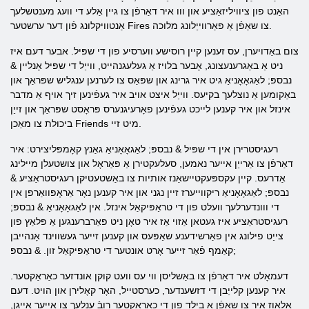
האַנט פון ציוויליזאַציע און ווו איר דאַרפֿן צו גיין אַלע די וועג מענטשלעך
אַנטוויקלונג פֿון דער ערשטער Fires צו שאַפֿן אַ פאַרווייַלונג מלוכה.
צום באַדויערן, עס זענען קיין רוסישע ווערסיע פון ​​די שפּיל. אבער דעם איז
ניט אַ באַגרענעצונג, אָבער בלויז אַ געלעגנהייט, ווייַל די שפּיל אָנליין &
נבספּ; לאַגאָאָניאַ גיט איר גרינג און שפּאַס צו לערנען ענגליש שפּראַך און
באַקומען אַ נוצלעך בקיעס. ווייַל איצט אויב איר געפֿינען זיך אויף אַ מדבר
אינזל און איר קענען לייכט געפֿינען פאָרעיגנערס פּראָסט שפּראַך און זייַן
ביכולת צו מאַכן Friends מיט זיי.
רעגיסטרירן אין די שפּיל & נבספּ; לאַגאָאָניאַ גאַנץ קאָמפּליצירט: איר
דאַרפֿן צו אַרייַן אייער נאמען, סעלעקטירן אַ פּאַראָל און צושטעלן מיילינג
אַדרעס. קיין עקספּעקטיישאַנז אותיות צו באַשטעטיקן רעגיסטראַציע &
נבספּ; לאַגאָאָניאַ ריקווייערז זיין נגני און איר קענען נאָר אַראָפּוואַרפן אין
די ווונדערלעך וועלט פון די טראַפּיקאַל אינזל. אין לאַגאָאָניאַ & נבספּ;
רעגיסטראַציע איז געטאן אַזוי אַז איר טאָן ניט פאַרברענגען אַ פּלאַץ פון
צייַט פילונג אין פאַרשידענע שאַפּעס און קענען זייער געשווינד אָנהייבן
קאַמף פֿאַר זייער אָרט אונטער די טראַפּיקאַל זון. & נבספּ;
דעמאָלט איר דאַרפֿן צו באַשליסן ווי עס וועט קוקן אונדזער כאַראַקטער.
איר קענען קלייַבן די דזשענדער, כערסטייל, האָר קאָלירן און הויט. דעם
אַלאַוז איר צו שאַפֿן אַ בילד פון די כאַראַקטער רובֿ ענלעך צו אייער אייגן,