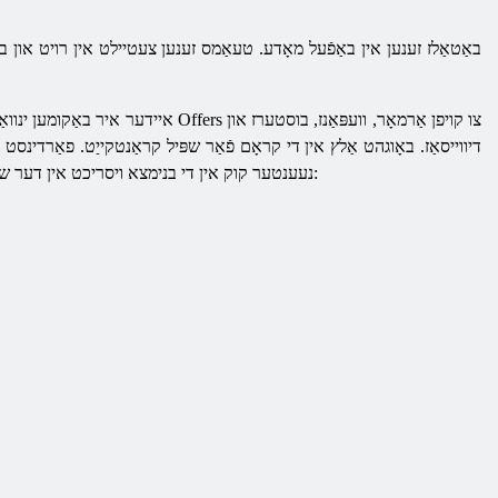
איידער איר באַקומען ינוואַל
דיווייסאַז. באָוגהט אַלץ אין די קראָם פֿאַר שפּיל קראַנטקייַט. פאַרדינס
עס איז מעגלעך, ניצן אַזאַ וועפּאַנז ווי:
נעענטער קוק אין די בנימצא ויסריכט אין דער שפּיל.