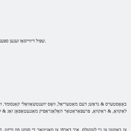
שפּיל דיווייסאַז זענען ספּעציעל דיווייסאַז, וואָס נוצן ימפּרוווז עטלעכע פּאַראַמעטערס. זיי אויך העלפן אין די רעכט צייַט צו מאַכן אַ זיכער ווירקונג.
באָאָסטערס & נדאַש; דעם מאַטעריאַל, וואָס יווענטשאַוואַלי קאַנסומד. זיי
צו באַוועגן צו נייַ לעוועלס, איר דאַרפֿן צו מאָניטאָר די סומע פון ​​ווייזט