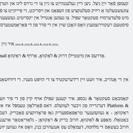
קעמפן פֿאַר זייַן ניצל. ניצן דיין געלעגנהייַט צו גיין צו די גרויס ליגז און ו
צוגעשטעלט! אַ ריזיק סעלעקציע פון ​​וועפּאַנז און ויסריכט, די פיייקייַט 
מיט
פלעדערמויז
סעקטאָר
שפּיל. צו נעמען אָנטייל אין יקסייטינג געשעעני
סיסטעם רעקווירעמענץ וואָס האָבן שוין אין די סדר פון די פּאַראַמעטערס פו
איר גיין אין די שפּיל און אין די פֿענצטער אַז אויס, אַרייַן אַ נאָמען, פּאַראָל, דריקן אַ קנעפּל & לאַקוואָ, רעגיסטרירן & ראַקוואָ.
& נבספּ; & נבספּ; & נבספּ; & נבספּ; & נבספּ;
א נייַ פֿענצטער אויס, ווו אַמאָל ווידער ריפּיטינג שוין דערמאנט דאַטן (נאָמען און פּאַראָל), email אַדרעס און מיטטיילן דרוק & לאַקוואָ, אַרויף & ראַקוואָ.
אין די אָנהייב, איר וועט זיין רידערעקטיד צו די הויפּט מעניו, די דיוויזשאַנז
קאַמבאַט סעקטאָר & נבספּ; איר קענען שפּילן אויף קיין פון די פיר ווע
דערגרייה פון זיכער לעוועלס. דאס פֿאַרלאָזן טעמפּל איז אין די 
ראַקוואָ; - אַ געוועזענער טראָפּאָספעריק גאַז פּראָדוקציע פאַבריק. דעם 
באַטאַלז. מאַפּע & לאַקוואָ, חרובֿ בריק & ראַקוואָ; - גלאַדיאַטאָר אר
חרובֿ בעשאַס די מלחמה, דעמאָלט עס אנגעהויבן בנין, וואָס איז געווען יווענ