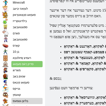
Minecraft
לעזַאה יביעב
באַטאַלז זענען אין באַפֿעל מאָדע. טעאַמס זענען צעטיילט אין רויט און בלוי. זיי זענען געגרינדעט פֿון ראַנדאַמלי אויסגעקליבן נגני. דער קאַמף לאַסץ 15 מינוט. דער געווינער איז דער איינער
סעמַאג סנָאָאטרַאק
וואס חרובֿ אַ גרויס נומער פון שונאים.
בילדונגקרייז
ר. מיט
פלעדערמויז
סעקטאָר
אָנליין שפּיל Offers צו קויפן אַרמאָר, וועפּאַנז, בוסטערז און
ספּאָנגעבאָב
ַר פאַקטיש קראַנטקייַט. זאל ס נעמען אַ
פאַרם
אָר
ספּאָנגעבאָב
קאַרס
בן 10
רעמיצ ןפיולטנַא
סדיק רַאֿפ סעמַאג
מאַריאָ
שנעק באָב
& נבספּ;
סעמַאג קינָאס
צווישן די אַרמאָר וועט געפֿינען:
גנייקס
קוועסץ
בליצן גאַמעס