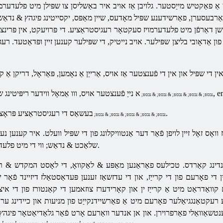
וערן אַ פאַקטיש מייַסטער. גלויבן אַז אויב איר באַשליסן צו שפּילן מיט
פלעדערמו
צו פֿאַרבעסערן, פאַרשידענע שפּיל מאָדעס, שיין מאַפּס, יקסייטינג פיגהץ & נד
שן דאַרפֿן מיט
פלעדערמויז
סעקטאָר
רעגיסטראַציע. די פּרויעקט, אין פּרינצי
ן אַדאָובי בליצן שפּילער. אויב נייטיק, די שפּילער קענען זיין ופּדאַטעד. רע
& נבספּ; & נבספּ; & נבספּ; & נבספּ; & נבספּ;
בעשאַס די רעגיסטראַציע פּראָצעס איר אָננעמען די באַניצער העסקעם.
& נבספּ; & נבספּ; & נבספּ; & נבספּ; & נבספּ;
 וואָס זאָל זיין לויפן פֿאַר דער אַנטוויקלונג פון די שפּיל וועלט. איר קענען נ
צו שפּילן אַ קריטיש זיך.
שלאַכט & נדאַש; ווי די מיט
פלעד
נדינג קאַרדס. טכילעס פאַראַנען מאַפּע & לאַקוואָ, די לאָסט המקדש & ראַ
פאָרעם פון די קרייַז, און די עדזשאַז זענען פּעדאַסטאַלז דיזיינד פֿאַר שעלטער
קוואַדראַט מיט אַ קרייַז ין און קאָרידערז צוזאמען די קאַנטורז פון די איצ
ענע רעקטאַנגגיאַלער פאָרעם מיט אַ פאַרשיידנקייַט פון מניעות און כיידינג 
טשאַוואַלי פאַרפרוירן. און אן אנדער וואַרעם אָרט פֿאַר גלאַדיאַטאָר פיגהץ