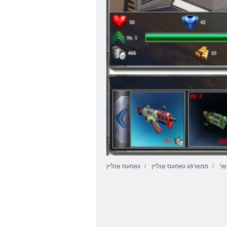
ָר
ממאָרפּג גאַמעס אָנליין
גאַמעס אָנליין