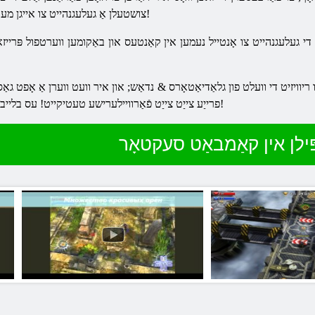
צושטעלן אַ געלעגנהייט צו אייגן מער גאנץ, ביז אַהער אַנאַוויילאַבאַל וועפּאַנז!
 געלעגנהייט צו אָנטייל נעמען אין קאַנטעס און באַקומען ווערטפול פּרייזא
צו ריוויזיט די וועלט פון גלאַדיאַטאָרס & נדאַש; און איר וועט ווערן אַ אָפט גא
פרייַע צייַט צייַט פֿאַרוויילערישע טעטיקייט! עס בלייבט צו ווינטשן איר אַ אָנגענעם דערפאַרונג!
ילן אין קאַמבאַט סעקטאָר