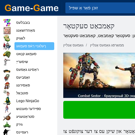
בובבלעס
קאַמבאַט סעקטאָר
מאַהדזשאָנג
: סעקטאָר קאָמבאַט, קאַמבאַט סעקטאָר
לאָגיק
ממאָרפּג גאַמעס אָנליין
גאַמעס אָנליין
ךעלגניי רַאֿפ סעמַאג
סעמַאג קנַאט
שיסערייַ
ראַסינג גאַמעס
זאָמביעס
פּאַסירונג
פוטבאָל
Lego NinjaGo
ספּיידער-מענטש
סטראַטעגיע
גירק
ענען מאַכן איר אַ גלאַדיאַטאָר און שיקן עס צו דער צוקונפֿט צו
רעּפיינס