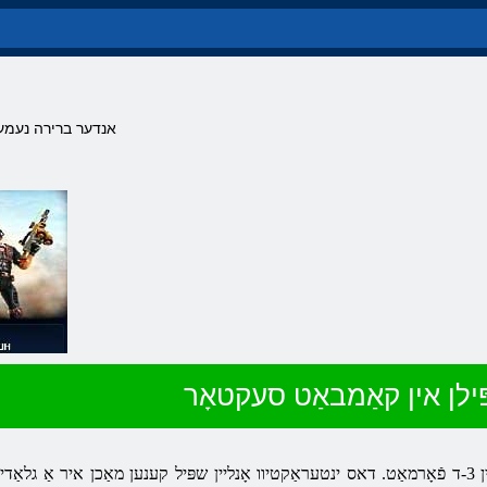
אנדער ברירה נעמען
ילן אין קאַמבאַט סעקטאָר
שפּיל קאַמבאַט סעקטאָר & נדאַש; בלעטערער פאַנטאַסטיש אַקציע אין 3-ד פֿאָרמאַט. דאס ינטעראַקטיוו אָנליין שפּיל ק