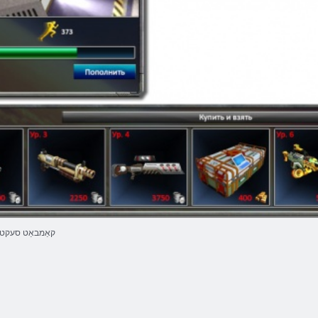
קאַמבאַט סעקטא