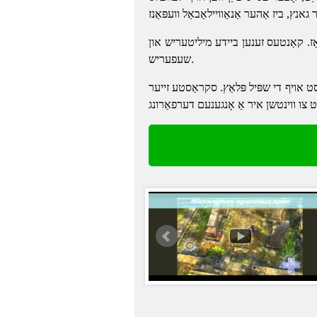
ַז. קאַנטעס זענען ביידע מיליטעריש און
שעפעריש.
ַסט אויף די שפּיל פּלאַץ. סקראַסטע זייער