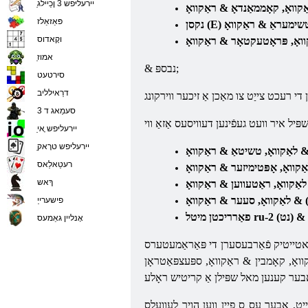
ַיירעליּפש 3 ןכַיילג
פּאַזאַלז
וקָאדוס
ַאמוז
& נבספּ;
סירטעט
דרַאילליב
סעמַאג ד 3
ַיירעליּפש ָאי
ַיירעליּפש טרָאק
רעטַאלַאס
ךָאש
פישערייַ
אָנליין גאַמעס
 באטייטיק פֿאַרבעסערן די פּאַראַמעטערס
ינדזשעקשאַן פּס1ק & לאַקוואָ, קאָמבין & ראַקוואָ, ספּעצפּאַטראָן Aso & לאַקוואָ, & ראַקוואָ, פּרעפּאַראַטאָר האָלאָגראַפיק מאַגנעטאָפאָן זאַג & לאַקוואָ,
ייַט, אָבער עס ס פייַן ווען הויך לעוועלס