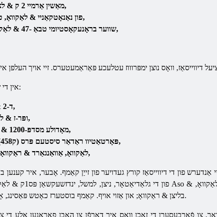
מאַשין אַרמיי 2 ק & לאַקוואָ, קאָממאַנדאָ & ראַקוואָ,
נקסן (E) פון נאַנאָטקאַניי & לאַקוואָ, טשימעראַ & ראַקוואָ,
שווער בראָנעקאָסטיומי טבאַ -47 & לאַקוואָ, פּראָטעקטאָר & ראַקוואָ,
אין די שפּיל איר וועט געפֿינען דעוויסעס אַזאַ ווי:
ד-2 & לאַקוואָ, טשיטאַ & ראַקוואָ,
ופּר-ז & לאַקוואָ, אָפּטימיזער & ראַקוואָ,
מאָדולע מסדפּ-1200 & לאַקוואָ, ראַטעווען & ראַקוואָ,
פּאָרטאַטיוו ראַדאַר סיסטעם פּרס (ק458) & לאַקוואָ, סעער & ראַקוואָ,
פאַרריכטן מיטל ru-2 (נט) & לאַקוואָ, אַוואַנגאַרד & ראַקוואָ,
 אַנדערש פון די דיווייסאַז קורץ געדויער פון זייַן קאַמף. אָבער, איר קענען
פון די גלאַדיאַטאָר, ניצן, למשל, 
בליצן & ראַקוואָ; און אַזוי אויף. קאַמף בוסטערז כאָטש פּאַסינג, אָבער קענען מאל שפּילן אַ קריטיש ראָלע.
. דאָך, צו פֿאַרבעסערן די זאכן וואָס איר דאַרפֿן צו האָבן פאַראַנען אַלע די צ