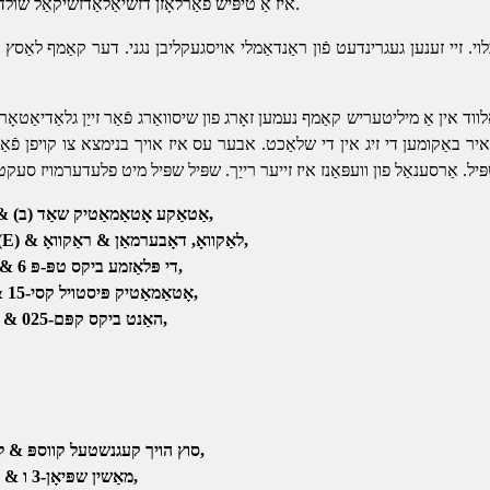
איז אַ טיפּיש פֿאַרלאָזן דזשיאַלאַדזשיקאַל שולד וועמענס טעריטאָריע איז ווו קאַראָוסינג.
ווד אין אַ מיליטעריש קאַמף נעמען זאָרג פון שיסוואַרג פֿאַר זייַן גלאַדיאַטאָ
ט איר באַקומען די זיג אין די שלאַכט. אבער עס איז אויך בנימצא צו קויפן פֿא
 אַרסענאַל פון וועפּאַנז איז זייער רייַך. שפּיל שפּיל מיט
פלעדערמויז
סעקט
אַטאַקע אָטאַמאַטיק שאַד (ב) & לאַקוואָ, האָרנעט & ראַקוואָ,
פּאָמפּע-קאַמף שאַטגאַן רפּס (E) & לאַקוואָ, דאָבערמאַן & ראַקוואָ,
די פּלאַזמע ביקס טפּ-פּ 6 & לאַקוואָ, מעטעאָר & ראַקוואָ,
אָטאַמאַטיק פּיסטויל קסי-15 & לאַקוואָ, קאָמאַר & ראַקוואָ,
האַנט ביקס קפּם-025 & לאַקוואָ, סקאָרפּיאָ & ראַקוואָ,
סוץ הויך קעגנשטעל קווספּ & לאַקוואָ, וניווערסאַל & ראַקוואָ,
מאַשין שפּיאָן-3 ו & לאַקוואָ, בערסערק & ראַקוואָ,