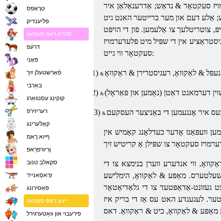
יז
סעקטאָר
& נדאַש; אַדרענאַלאַן איר
טרָאּפס
אַש; אַלע דעם און מער ברייטער האנט גיט
פליענדיק
פּ, צוטריטלעך צו אַלעמען. פון די הויפּט
סלריג רַאֿפ סעמַאג
גיסטראַציע אין די שפּיל מיט
פלעדערמויז
דרעֿפ
ווי גייט:
סעקטאָר
פּאָני
1)
פֿאַרשטעלן זיך
באַרבי
2)
קוקינג עסנוואַרג
רעריזירפ
3)
קאַלערינג
עמען וועפּאַנז אָדער כעדלאָנג קאַמיש אין
ףיוא ךאמ
ערמויז
סעקטאָר
ןריורפרַאפ
סקַאלב טנוב
קוואָ, ווי אנדערע ווערן בנימצא צו די
ס. מאַפּע & לאַקוואָ, הימלישע Platform &
זרָאסַאנייד
ט געזונט-אַדאַפּטעד צו די גלאַדיאַטאָר
פּאַסירונג
ערטער. לעגענדע האט עס אַז די בריק איז
ייווצ רַאֿפ סעמַאג
 מאַפּע & לאַקוואָ, כיט & ראַקוואָ. דאס
פירעבוי און וואַטערגירל