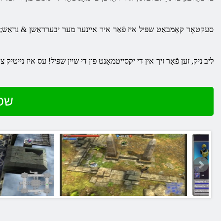
סעקטאָר קאָמבאַט שפּיל איז פֿאַר איר איינער מער יבערראַשן & נדאַש; די
ליב ניק, זען פֿאַר זיך אין די יקסייטמאַנט פון די שיין שפּיל! עס איז נייטיק 
שפּ