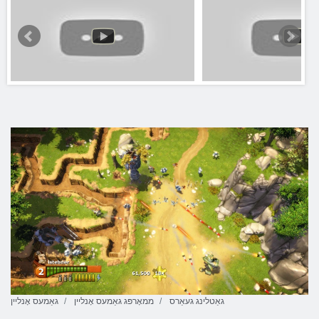
גאַטלינג געאַרס
ממאָרפּג גאַמעס אָנליין
גאַמעס אָנליין