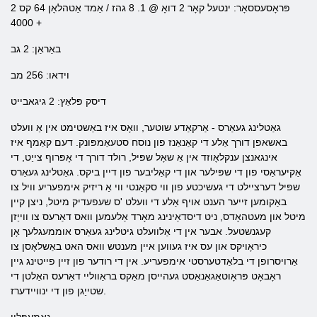
פּראָסעססאָר: ינטעל קאָר 2 דואָ @ 1. 8 גהז / אַמד אַטהלאָן 64 קס 2
4000 +
באַראַן: 2 גב
וידאו: 256 מב
דיסק פּלאַץ: 2 גיגאבייט
גאַטלינג געאַרס - אַרקאַדע שוטער, וואָס איז באַשטימט אין אַ וועלט
באשאפן דורך אַלע די קאַנאַנז פון נוסח סטעאַמפּונק. דעם קאַמף איז
אינגאנצן ענקלאָוזד אין אַ שאָל שפּיל, רולד דורך די אָפּרוף צייַט, די
אַקיעראַסי פון די שפּילער און די קאַליבער פון דיין ביקס. גאַטלינג געאַרס
שפּיל דערציילט די געשיכטע פון ​​ווי סקאַנטי ווי אַ ריזיק אימפעריע וויל צו
באַקומען זייער הענט אויף אַלע די וועלט 'ס שעפעדיק מיטל, ניצן קיין
מיטל און מעטהאָדס, ניט דיסדאַינינג מאָרד אַלעמען וואס דאַרעס צו ווייַזן
קעגנשטעל. אבער אין די אַלוועלט גיטלינג געאַרס אוממעגלעך אָן
כיראָויקס און עס איז געווען איין מענטש וואס האט באַשלאָסן צו
אַרויסרופן די בלאַדטערסטי אימפעריע. אין די רודער פון זיין פייטינג גיין
ראָבאָט פּראָוטאַגאַנאַסט געהייסן מאַקס בראַווליי דאַרעס האַלטן די
שטייַגן פון די ינוויידערז.