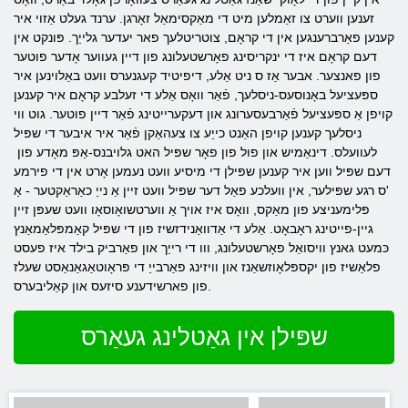
זענען ווערט צו זאַמלען מיט די מאַקסימאַל זאָרגן. ערנד געלט אַזוי איר
קענען פאַרברענגען אין די קראָם, צוטריטלעך פאר יעדער גלייַך. פּונקט אין
דעם קראָם איז די ינקריסינג פאָרשטעלונג פון דיין געווער אָדער פוטער
פון פאנצער. אבער אַז ס ניט אַלע, דיפיטיד קעגנערס וועט באַלוינען איר
ספּעציעל באָנוסעס-ניסלעך, פֿאַר וואָס אַלע די זעלבע קראָם איר קענען
קויפן אַ ספּעציעל פֿאַרבעסערונג און דעקערייטינג פֿאַר דיין פוטער. גוט ווי
ניסלעך קענען קויפן האַנט כייַע צו צעהאַקן פֿאַר איר איבער די שפּיל
לעוועלס. דינאַמיש און פול פון פאָר שפּיל האט גלויבנס-אַפּ מאָדע פון ​​
דעם שפּיל ווען איר קענען שפּילן די מיסיע וועט נעמען אָרט אין די פירמע
'ס רגע שפּילער, אין וועלכע פאַל דער שפּיל וועט זיין אַ נייַ כאַראַקטער - אַ
פּלימעניצע פון ​​מאַקס, וואָס איז אויך אַ ווערטשואָוסאָו וועט שעפּן זיין
גיין-פייטינג ראָבאָט. אַלע די אַדוואַנידזשיז פון די שפּיל קאַמפּלאַמאַנץ
כּמעט גאנץ וויסואַל פאָרשטעלונג, ווו די רייַך און פאַרביק בילד איז פעסט
פלאַשיז פון יקספּלאָוזשאַנז און וויזינג פאַרבייַ די פּראָוטאַגאַנאַסט שעלז
פון פארשידענע סיזעס און קאַליבערס.
שפּילן אין גאַטלינג געאַרס