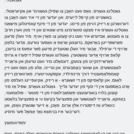
גאַמעפּלייַ
גאַטלינג געאַרס, וואָס וועט האָבן צו שפּילן געשווינד און אַקיעראַטלי,
באשטייט פון קייפל לייַערס, און יעדער פון זיי איר וועט האָבן צו
דערוואַרטן אַ ריזיק הויפן פון פיינט. יעדער פון די פינף קאפיטלען מישאַנז
גאַטלינג געאַרס איז פּונקט סוואָרמינג מיט שונאים און זיי מוזן ווערן חרובֿ
צו אַ מענטש, אַנדערש איר וועט ניט קענען צו פאָרן אויף. מיר וועלן פרעגן
פאַרשפּרייטן באַראַקס, ברענגען אַראָפּ אַ וואַסער טורעם, אָדער בלאָזן
אַרויף די ערפילד, אָבער מיר וועלן שטענדיק פרעגן פֿאַר עפּעס צו ברעכן,
קלאַפּ אַרויף אָדער צעשטערן. גאַטלינג געאַרס שפּיל דיפערז אַ גרויס
פאַרשיידנקייַט פון צוועקן, דעמאָלט מיר וועט טרעפן און גראַנייד
לאַונטשערס, און שווער באָמבערס, און טריינז, אַלע פון ​​וואָס וועט זיין
קאַמפּלאַמענטיד דורך מיינפילדז, עקסקאַווייטערז, פארווארפן ריזיק
לאָגס, און קלאַסיקס פון די זשאַנראַ - אַ ריזיק, אַקיאַפּייינג העלפט פון
אָרט באָססעס אין די סוף פון יעדער גלייַך . גאַטלינג געאַרס, שפּיל אַז מיר
קענען בלויז באגרענעצט פּאַסאַבילאַטיז פון די פוטער - פּולאַמעטי,
באַזוקאַ, גראַנייד לאָנטשער און ספּעציעל בקיעס ווי אַ ספּעציעל בלאַסט
כוואַליע אַז דיסטרויז אַלץ אַרום. פאָכן, אַ זייער שטאַרק וואָפן, און
דעריבער איז בנימצא נאָר אַמאָל פּער מיסיע.
ימפּרווומאַנץ
אין קיין פון די לאָוקיישאַנז גאַטלינג געאַרס צעוואָרפן גאָלד באַרס, וואָס