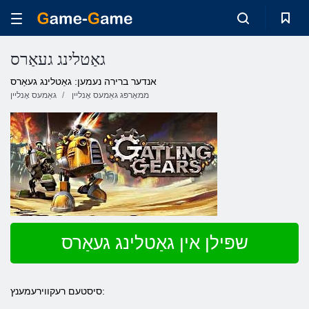
גאַטלינג געאַרס
אנדער ברירה נעמען: גאַטלינג געאַרס
ממאָרפּג גאַמעס אָנליין
גאַמעס אָנליין
שפּילן אין גאַטלינג געאַרס
סיסטעם רעקווירעמענץ: