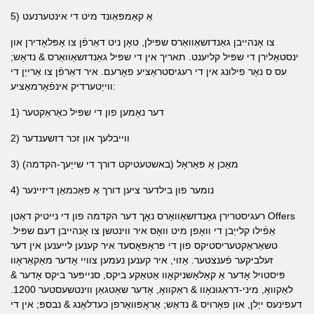
5) אַ קאַמפּאַונד מיט די אינטערנעט
צו אָנהייבן גאַנדזשאַוואַרס שפּילן, טאָן ניט דאַרפֿן צו אָפּלאָדירן און
ינסטאַלירן די שפּיל קליענט. תאריך אין די שפּיל גאַנדזשאַוואַרס & נדאַש;
עס ס נאָר פילונג אין די רעגיסטראַציע פאָרעם. איר דאַרפֿן צו אַרייַן די
ווייַטערדיק אינפֿאָרמאַציע:
1) דער נאָמען פון די שפּיל כאַראַקטער
2) ווייבלעך און זכר דזשענדער
3) מאַכן אַ פּאַראָל (באשטעטיקט דורך די שייַעך-הקדמה)
4) נומער פון בילדער ציען דורך אַ פאַכמאַן דיזיינער
רעגיסטרירן גאַנדזשאַוואַרס נאָך דער הקדמה פון די נייטיק דאַטן Offers
אַפֿילו קלייַבן די וואָפן מיט וואָס איר ווינטשן צו אָנהייבן דעם שפּיל.
טשאַראַקטעריסטיקס פון די פּראָפּאָסעד איר קענען לייענען אין דער
זעלביקער פֿענצטער. אַזוי, איר קענען נעמען צוויי אָדער מאַקאַראָוו
פּיסטויל אָדער אַ קאַלאַשניקאָוו אַטאַקע ביקס, סנייפּער ביקס אָדער &
לאַקוואָ, מיני-דראַגונאָוו & ראַקוואָ, אָדער שאַטגאַן ווינטשעסטער 1200.
דעפינעס ייַלן, און פאָרויס & נדאַש; אַראָפּוואַרפן כעדלאָנג & נבספּ; אין די