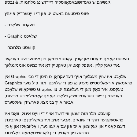
געשעעניש גאַנדזשובאַסאָווסקיה ריידזשינג מלחמות. & נבספּ;
פּוופּ סיסטעם באשטייט פון די ווייַטערדיק פיגהץ:
- טעקסט שלאַכט
- Graphic שלאַכט
- קוועסט מלחמה
טעקסט קאַמף יזיאַסט און קורץ. קאָנסומפּטיאָן פון אינטערנעט פאַרקער
איז גאַנץ קליין. אַפּפּליקאַטיאָן טאַקטיק דאָ איז כּמעט אוממעגלעך.
אין Graphic שלאַכט איז שוין מעגלעך אויף דער עקראַן צו היטן די נגני.
Graphics פּראַמאָוץ אַ רעאַליסטיש מערקונג פון די שלאַכט, אַזוי פיל מער
טשיקאַווע שלאַכט Graphic טעקסט. איר באַקומען די געלעגנהייט צו
פאַרשטיין זייער סטראַטידזשיק פּלאַנז. קאַמף קאָמפּליצירט מניעות,
אָבער אויך בנימצא פאַרשידן שעלטערס.
קוועסט מלחמות זענען וויידזשד אויף די ווייַט אינזל, וואָס איז
פּראָטעקטעד דורך די שונאים. אבער אויב איר באַשליסן צו פאַרבינדן
דעם קאַמף און געקומען אויס פון עס אַ געווינער, וואַליובאַלז און אַ נייַ
מדרגה פון פּאַסיק דיין לאַדזשיטאַמאַט באַלוינונג.