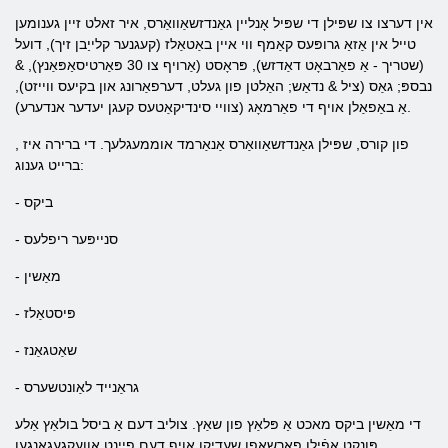
אין דערצו צו שפּילן די שפּיל אָנליין גאַנדזשאַוואַרס, איר זאלט ​​זיין גענומען
טייל אין אַזאַ גרופּעס קאַמף ווי איין באַטאַלז (קעגנער קלייַבן זיך), דועל
(שטריך - אַ פאַרבאָט דאַדזש), פּראָסט (אַרויף צו 30 פּאַרטיסאַפּאַנץ), &
נבספּ; גאַס (ציל & נדאַש; האַלטן פון געלט, דערפאַרונג און בקיעס ווייזט),
אַ באַפאַלן אויף די פאַרמאָג (צוויי סינדיקאַטעס קעגן יעדער אנדערע).
, פון קורס, שפּילן גאַנדזשאַוואַרס אַנאַרמד אוממעגלעך. די ברירה איז
ברייט גענוג:
- ביקס
- סנייפּער ריפלעס
- מאַשין
- פּיסטאַלז
- שאַטגאַנז
- גראַנייד לאַונטשערס
די מאַשין ביקס מאכט אַ פּלאַץ פון שאַץ. צוליב דעם אַ ביסל בולאַץ אַלע
פּונקט אַפֿילו פאַרשאַפן שעדיקן אויף דעם פייַנט אוועקגעגאנגען.