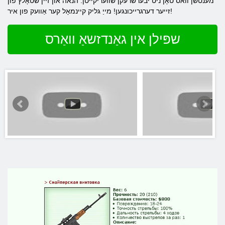
מענטשן וואס טאָן ניט יבערשרעקן שוועריקייטן. הנאה און זיין שטאָלץ פון
זייער דערגרייכונגען! מייַ גליק קיינמאָל קער אַוועק פון איר!
שפּילן אין גאַנדזשאַ וואַרס