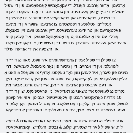
אַרבעטן, אָדער אַרבעט האַנדל. די עקאָנאָמיש קאָמפּאָנענט פון די שפּיל
ימפּלייז די בייַזייַן פון אַלע מינים פון גרונטייגנס. די אַבדזשעקס דינען ווי
די מיינינג, פּראַסעסינג און פּראָדוקציע אינדוסטריע. צו אָנהייבן צו
אָנקלייַבן עטלעכע הויפּטשטאָט צו אַרבעטן שווער אין די מינעס,
פאַקטאָריעס און טריידינג טערמינאַלס. דיין אַרבעט וועט זיין באַצאָלט
אַורלי. עס איז אַ געלעגנהייַט אַז אָטפּאַהאַל שטעלן, איר קענען קויפן
אייער אייגן געשעפט. שטרעבן צו בויען דיין געשעפט, צו באַקומען מאַכט
און השפּעה אין די אַנדערווערלד.
צו שפּילן די שפּיל אָנליין גאַנדזשאַוואַרס איר וועט, מאָווינג דורך די
לעוועלס. אין די אָנהייב, דיין גיכער פון נאָר מינימאַל. לעמאָשל, דרייַ
מינים פון פיגהץ, איר קענען נוצן נאָר טעקסט. אַרויף צו שטאַפּל 5 האט אַ
קליין סעלעקציע פון ​​לאָוקיישאַנז, איר זענט ארבעטן אין אַ יערייניאַם מייַן,
און דעם אַרבעט פון אַרבעט, איר זען, איז נישט גרינג. אבער מיט
ינקריסינג לעוועלס איז טשאַנגינג ראדיקאל. ניו פּראַספּעקס. שוין דורך די
10 מדרגה כאַראַקטער רעכט קוואַלאַטייטיוולי געביטן. אזוי איר קענען,
למשל, זענען איצט זיך קלייַבן וואָס שלאַכט צו אָנטייל נעמען. נאָך אַלע, זיי
זענען געמאכט בנימצא. אויך, עס איז מעגלעך צו פאַרבינדן אַ סינדיקאַט.
אָנהייב פּלייינג רעכט איצט און מאַכן זיכער אַז גאַנדזשאַוואַרס & נדאַש;
לייַטיש שפּיל פֿאַר די שטאַרק, קלוג, & נבספּ; העלדיש, קאַמיונאַקאַטיוו