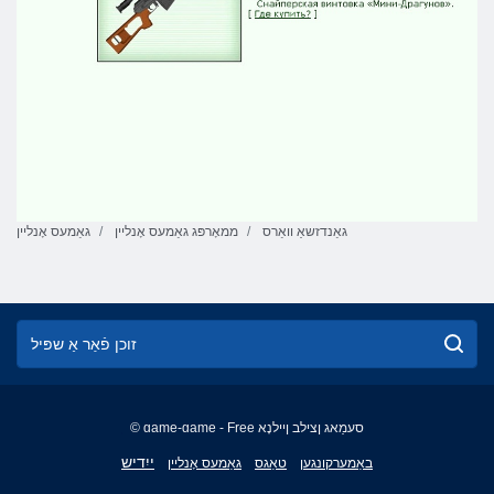
גאַנדזשאַ וואַרס
ממאָרפּג גאַמעס אָנליין
גאַמעס אָנליין
© game-game - Free סעמַאג ןצילב ןיילנָא
English
ייִדיש
באַמערקונגען
טאַגס
גאַמעס אָנליין