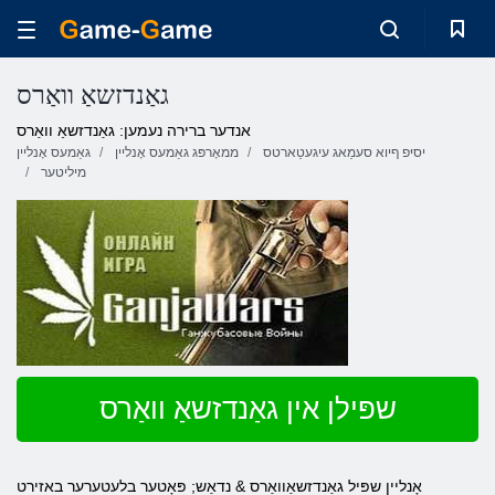
גאַנדזשאַ וואַרס
אנדער ברירה נעמען: גאַנדזשאַ וואַרס
יסיּפ ףיוא סעמַאג עיגעטַארטס
ממאָרפּג גאַמעס אָנליין
גאַמעס אָנליין
מיליטער
שפּילן אין גאַנדזשאַ וואַרס
אָנליין שפּיל גאַנדזשאַוואַרס & נדאַש; פּאָטער בלעטערער באזירט