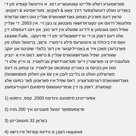
סטראַטעגיע ראָלע-פּלייינג קאַטעגאָריע רפּג. א ווירטואַל קאָפּיע פון ​​די
באַנדיט וועלט דעוועלאָפּעד דורך אָאָאָ & לאַקוואָ, מעדיאַסיטע & ראַקוואָ.
טראָץ דעם פאַרביק נאָמען גאַנדזשאַוואַרס אָנליין טוט נישט ענדאָרס
ומלעגאַל דרוגס און ינקעראַדזשאַז מענטשן צו נוצן זיי. אין 2003, די אָנליין
שפּיל האט גענומען אַ לידינג שטעלע אין דער נעץ, און זינט דעמאָלט זייַן
שאַצונג Falls. אַלע דעם דאַנק צו די ערידזשאַנאַליטי פון די פּרויעקט,
וואָס איז ביכולת צו אינטערעס פילע גיימערז. גראָב, ברוטאַל וועלט פון
פאַרברעכן מאַכן איר אַ באַטייליקטער אין דער בלאַדי שוטינגז און יעקב
שאָודאַון. שפּיל גאַנדזשאַוואַרס אָנליין & נדאַש; דאָס איז אַ יינציק
געלעגנהייט צו פאַרשטיין זייער סטראַטידזשיק אַבילאַטיז, צו ווייַזן אַלע די
מוט און בקיעס צו באַווייַזן קאַמבאַט אַבילאַטיז. צו קומען צו דעם
פאַרשילטן וועלט צו בלייַבנ לעבן אין עס און העלפן פעסטשטעלן
גאַנדזשאַוואַרס רעגיסטראַציע. דאס שפּיל איז פאַראַנען פֿאַר כמעט אַלע
קאָמערס, דאַנק צו זייַן אַנפּריטענשאַס סיסטעם רעקווירעמענץ:
1) אַפּערייטינג סיסטעם ווינדאָוז 2000, קספּ, וויסטאַ
2) פּראָסעססאָר ינטעל פּענטיום איך 200 מהז
3) באַראַן 32 מעגאבייטן
4) האָבן אַ ווידעא קאַרטל איז נישט required