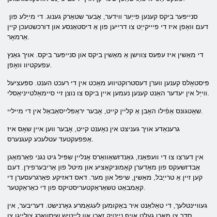
סנייפּער ביקס קענען פייַער ווידער, אָבער שטאַרק גענוג. די מייַלע פון ​​
דעם וואָפן איז די פיייקייַט צו דרייען פון אַ דיסטאַנסע און דורכשטעכן קיין
אַרמאָר.
די מאַשין איז עפּעס צווישן אַ מאַשין ביקס און סנייפּער ביקס. אויך גאַנץ
עפעקטיוו וואָפן.
פּיסטאָלס קענען ווערן דעסטרוקטיווע מאַכט אין די רעכט הענט. ספּעציעל
ווייַל אין יעדער האַנט קענען נעמען איין ביקס צו נוצן זיי סיימאַלטייניאַסלי.
שאָטגונס אַפֿילו האָבן אַ קליין קייט, אָבער יראַפּלייסאַבאַל אין די מייליי.
גרענאַדע אויך געניצט אין נאָענט קייט, אָבער ווען איין שאָס איז
אַפפעקטעד עטלעכע קעגנערס.
אין דערצו צו די וועפּאַנז, גאַנדזשאַוואַרס אָנליין שפּיל גיט נגני פאַרמאָגן
אַבדזשעקס פון מאָדערן קאָמוניקאַציע און מיטל פון אַריבערפירן. דעם
קען זיין אַ טרייַבל, מאַשין, שיפל און מער. דאס דאזיקע פאַרגרעסערן די
קאַמבאַט טשאַראַקטעריסטיקס פון די כאַראַקטער.
געוויינטלעך, די טאַלאַנט איר באַקומען לעגאַמרע גאָרנישט. דעריבער, אין
סדר צו מאַכן געלט אויף נייטיק זאכן און לייַטיש שיסוואַרג צולייגן צו