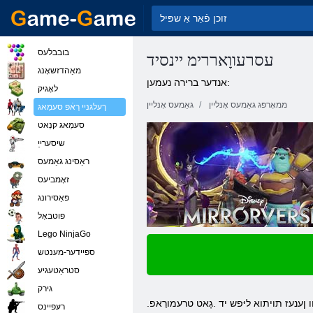
בובבלעס
עסרעווָאררימ יינסיד
מאַהדזשאָנג
אנדער ברירה נעמען:
לאָגיק
ממאָרפּג גאַמעס אָנליין
גאַמעס אָנליין
ךעלגניי רַאֿפ סעמַאג
סעמַאג קנַאט
שיסערייַ
ראַסינג גאַמעס
זאָמביעס
פּאַסירונג
פוטבאָל
Lego NinjaGo
ספּיידער-מענטש
סטראַטעגיע
גירק
.סנָאָאטרַאק יינסיד ןוֿפ קיטנעק ריא תויתוא טימ גּפר ףמַאק עסרעוורָאררימ .לעה ןוא ןייש רעייז ,סקיפַארג ד 3 טעטילַאווק-ךיוה .זרעטקַא ןַאמכַאפ ךרוד טסיווו ןענעז תויתוא ליּפש יד .גָאט טרעמורַאפ
רעּפיינס