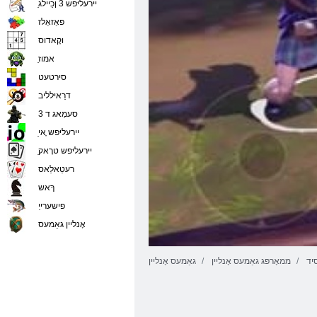
ַיירעליּפש 3 ןכַיילג
פּאַזאַלז
וקָאדוס
ַאמוז
סירטעט
דרַאילליב
סעמַאג ד 3
ַיירעליּפש ָאי
ַיירעליּפש טרָאק
רעטַאלַאס
ךָאש
פישערייַ
אָנליין גאַמעס
יד
ממאָרפּג גאַמעס אָנליין
גאַמעס אָנליין