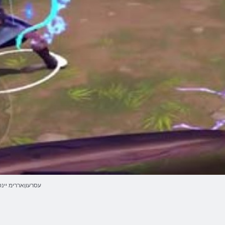
עסרעווָאררימ יינס