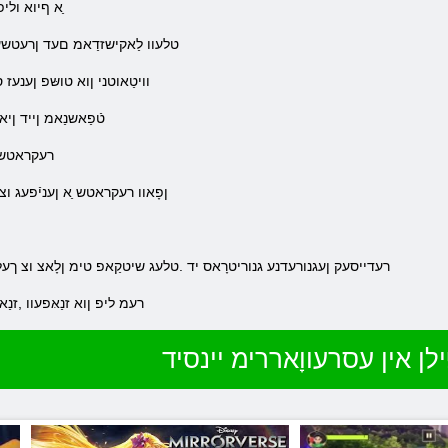
ַא ףיוא ולי
.טלעוו לַאקישזדַאמ םעד ןרעטשעצ
.וויטַאוטני ןוא טושּפ ןענעז 
.טֿפַאשנַאמ ןייד ןי
.רעקראטש 
.ןפָאוו רעקראטש ַא ןעניֿפעג ו
.רעדייסעק ןעגנורעדנע גנוריטרָאס יד .טלעג שיטקַאפ טימ ןלָאצ וצ ךעל
.רעמ ליפ ןוא זנַאּפעוו ,זנ
לן אין עסרעווָאררימ יינסיד