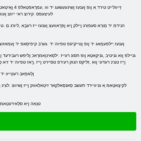
לעיצעּפס .קירוצ ראי ייווצ ןעוו
:ןענעז ַיילּפעמַאג יד ןופ ןטייקִיעֿפ טּפיוה יד .גערב קיפיסַאּפ יד ןעמ
ןַייז טצינ רעדעי ןוא ,זליקס הנוק רעירפ טסיירט ןייז .ךַאז טּפיוה יד זיא טַ
.ןלַאפַאב רעטַייוו י
.טנַאה ןיא סלַאירעטַאמ 