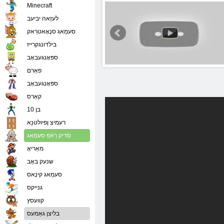
Minecraft
לעזַאה יביעב
סעמַאג סנָאָאטרַאק
בילדונגקרייז
ספּאָנגעבאָב
פאַרם
ספּאָנגעבאָב
קאַרס
בן 10
רעמיצ ןפיולטנַא
סדיק רַאֿפ סעמַאג
מאַריאָ
שנעק באָב
סעמַאג קינָאס
גנייקס
קוועסץ
בליצן גאַמעס