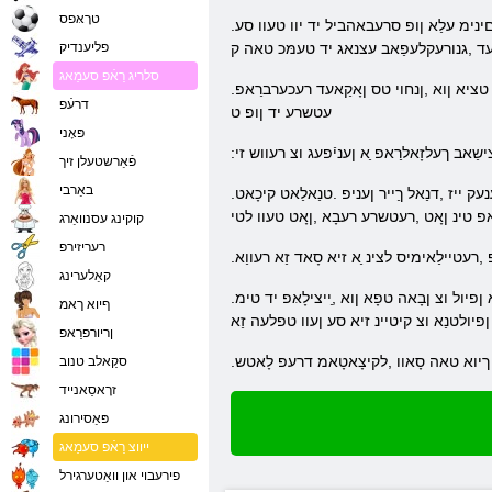
טרָאּפס
.זַייוולייט טירד ַא ןופ ןענעז ןשינעעשעג יד ווו ,עמרָאפטַאלּפ 4 ןָאיטַאט .גניטייסקי רעייז זיא ןעווענַאלּפ יד ,ןדלעמ טגנאלרעד יד טיול .זרעטסַאזיד ןופ םינימ עלַא ןופ סרעבאהביל יד יוו טעוו סע
ַאוועד ,גנורעקלעפַאב עצנאג יד טעמּכ טאה ק
פליענדיק
סלריג רַאֿפ סעמַאג
.הנידמ יד םורַא סעּפורג ןיילק ןיא ןפרָאוועצ ןענעז ייז רעבָא ,ליורג ם .טיוט ןוא ןבעל ןופ אישק טייקטַייוו-גנַאל ןדַיימסיו וצ רעסעב סע זיא .רערעדנַאוו יד טציא ןוא ,ןנחוי טס ןָאקַאעד רעכערברַאפ
דרעֿפ
עטשרע יד ןופ ט
פּאָני
שַאב ךעלזָאלרַאפ ַא ןעניֿפעג וצ רעווש זי
פֿאַרשטעלן זיך
באַרבי
.גניילפ ןוא גניטיב ,גניקַאטַא ןופ חסונ רעייז .ילסַאינוָאמרַאכ ןליּפש רעבירעד ןוא ,ךס ןוא טריזינַאגרָא רעמ עדרָאה .טַייצ גנַאל ַא רַאֿפ טנגעג םעד ןיא ןבַיילב ןענעק ייז ,דנַאל ךַייר ןעניפ .טנַאלַאט קיכָאט
גרַאפ טינ ןָאט ,רעטשרע רעבָא ,ןָאט טעוו לטי
קוקינג עסנוואַרג
רעריזירפ
 ,רעטיילַאימיס לצינ ַא זיא סָאד זַא רעווַא
קאַלערינג
.לקיצָאטָאמ ַא גניוויירד תעשב סַאנסַאלקַאר זיטַאלַאווק ןייז ןשיווצ .לצינ רַאֿפ זליקס קיצונ ןייטיר טאה טלָאמעד טניז ןוא ,עדנַאב רעקייב ַא .ריא ןופ קעווַא ןפיול וצ ןבָאה טפָא ןוא ,ַייצילָאּפ יד טימ
ףיוא ךאמ
יולטנַא וצ קיטיינ זיא סע ןעוו טפלעה זַא
ןריורפרַאפ
ַא ךיוא טאה סָאוו ,לקיצָאטָאמ דרעפ לָאטש
סקַאלב טנוב
זרָאסַאנייד
פּאַסירונג
ייווצ רַאֿפ סעמַאג
פירעבוי און וואַטערגירל