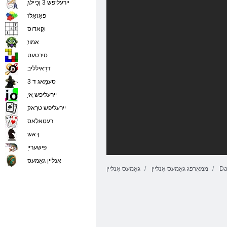
ַיירעליּפש 3 ןכַיילג
פּאַזאַלז
וקָאדוס
ַאמוז
סירטעט
דרַאילליב
סעמַאג ד 3
ַיירעליּפש ָאי
ַיירעליּפש טרָאק
רעטַאלַאס
ךָאש
פישערייַ
אָנליין גאַמעס
Da
ממאָרפּג גאַמעס אָנליין
גאַמעס אָנליין