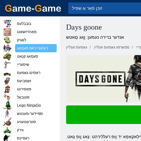
בובבלעס
Days goone
מאַהדזשאָנג
אנדער ברירה נעמען: ןָאג םַאטש
לאָגיק
ייַ
ממאָרפּג גאַמעס אָנליין
גאַמעס אָנליין
ךעלגניי רַאֿפ סעמַאג
סעמַאג קנַאט
שיסערייַ
ראַסינג גאַמעס
זאָמביעס
פּאַסירונג
פוטבאָל
Lego NinjaGo
ספּיידער-מענטש
סטראַטעגיע
גירק
ילַאקַאּפַא יד ןופ רעללירהט :גָאג ןופ גָאט
רעּפיינס