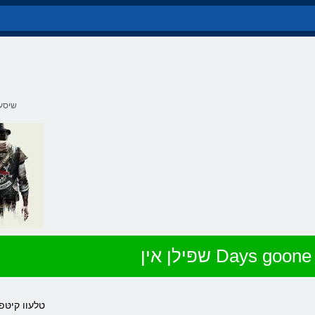
שיסער
שפּילן אין Days goone
.טלעוו קיטּפ