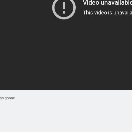
ys goone