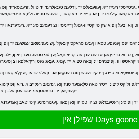
עג זיא סָאוו קילגמו יד ךָאנ טַייצ יד זיא סָאד , .טעטש טּפיוה וליֿפַא גניטייטס
אזוצ זַאסייּפס ןענעפע טסַאוו ןענעז סרַאקס קינַאקל .ןשינעפעשאב עגושעמ יד ןופ ןצי
ייקרַאטש ווו ,ןּפיצנירּפ ַיינ ןבָאה טציא ייז ,ץנַאג .ענָאג געט ןרידָאלּפָא וצ ןסע
ד ןסיוטשּפָא וצ טיירג ןייז קידנעטש ןזומ רעטקַארַאכ .זוָאלפ שרעדנַא ץלַא סָאוו ןופ
ץקעפנַאק יד .סרעטסנָאמ יטסרעטדַאלב ןופ ןפ
יד ןופ סע ןרעסעברַאֿפ וצ יוו טסייוו ןוא ןפָאוו .ןעגנורעדנע קיטַייטַאב ןָאגרעדנ
שפּילן אין Days goone