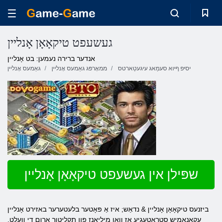
געשעפט טיקאָאָן אָנליין
אנדער ברירה נעמען: בט אָנליין
יסיּפ ףיוא סעמַאג עיגעטַארטס
ממאָרפּג גאַמעס אָנליין
גאַמעס אָנליין
שפּילן אין געשעפט טיקאָאָן אָנליין
ביזנעס טיקאָאָן אָנליין & נדאַש; איז אַ פּאָטער בלעטערער באזירט אָנליין
עקאָנאָמיש סטראַטעגיע אַז וואַן מיליאַנז פון תקליטור אַרום די וועלט.