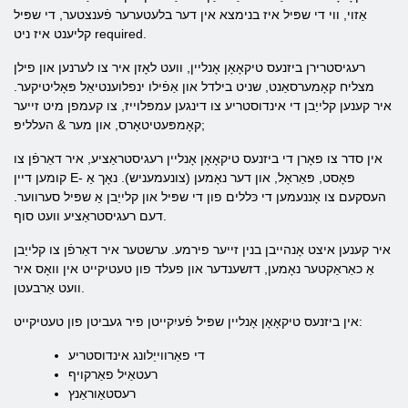
אַזוי, ווי די שפּיל איז בנימצא אין דער בלעטערער פֿענצטער, די שפּיל
קליענט איז ניט required.
רעגיסטרירן ביזנעס טיקאָאָן אָנליין, וועט לאָזן איר צו לערנען און פילן
מצליח קאָמערסאַנט, שניט בילדל און אַפֿילו ינפלוענטיאַל פּאָליטיקער.
איר קענען קלייַבן די אינדוסטריע צו דינגען עמפּלוייז, צו קעמפן מיט זייער
קאָמפּעטיטאָרס, און מער & העלליפּ;
אין סדר צו פאָרן די ביזנעס טיקאָאָן אָנליין רעגיסטראַציע, איר דאַרפֿן צו
קומען דיין E- פּאָסט, פּאַראָל, און דער נאָמען (צונעמעניש). נאָך אַ
העסקעם צו אָננעמען די כּללים פון די שפּיל און קלייַבן אַ שפּיל סערווער.
דעם רעגיסטראַציע וועט סוף.
איר קענען איצט אָנהייבן בנין זייער פירמע. ערשטער איר דאַרפֿן צו קלייַבן
אַ כאַראַקטער נאָמען, דזשענדער און פעלד פון טעטיקייט אין וואָס איר
וועט אַרבעטן.
אין ביזנעס טיקאָאָן אָנליין שפּיל פֿעיִקייטן פיר געביטן פון טעטיקייט:
די פאַרווייַלונג אינדוסטריע
רעטאַיל פאַרקויף
רעסטאַוראַנץ