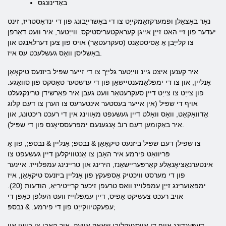
באַדינונגס
נאָר באַצאָלן ופמערקזאַמקייַט צו די באַשרייַבונג פון די ינדאַסטריז, זינט
יעדער פון זיי האט זייַן אייגן קעראַקטעריסטיקס. ווייַטער, איר וועט דאַרפֿן
צו קלייַבן אַ אַסיסטאַנט (סעקרעטאַר) אויס פון צען דערלאנגט און
באַשליסן וואָס געשלעכט עס איז.
איר קענען איצט גיינ ווייַטער גלייַך צו די זייער שפּיל ביזנעס טיקאָאָן
אָנליין, און צו די ימפּלאַמענטיישאַן פון די ערשטער טאַסקס פון סוואָגע.
פון צייַט צו צייַט דיין סעקרעטאַר וועט געבן איר פאַרשידן טרינקגעלט
אויף די שפּיל (אין אייער בעסטער אינטערעס צו הערן צו דעם קלוג
אַדוואָקאַט, וואָס וואָלט דיין געשעפט מאָווינג אין די רעכט ריכטונג, און
איר באַקומען דעם רובֿ אָנגענעם ימפּרעססיאָנס פון די שפּיל).
צו שפּילן דעם שפּיל ביזנעס טיקאָאָן & נבספּ; אָנליין & נבספּ;, פון אַ
פּריוואַט פירמע איר האָבן צו אַנטוויקלען דיין געשעפט צו
אינטערנאַציאָנאַלע קאָרפּעריישאַנז, הירינג און טריינינג עמפּלוייז. איינער
פון די מערסט וויכטיק אַספּעקץ פון אָנליין ביזנעס טיקאָאָן, איז
ימפּאַוערינג זייַן עמפּלוייז וואס טרעפן זיכער קרייטיריאַ, הודעות (20).
אויב רעכט צעשיקט אָפיס, דיין עמפּלוייז וועט העלפן כאַפּן די
עפעקטיווקייַט פון די פירמע. & נבספּ;
דעפּענדינג אויף די אויסגעקליבן שאָאָק אַוועק, איר האָבן צו בויען און