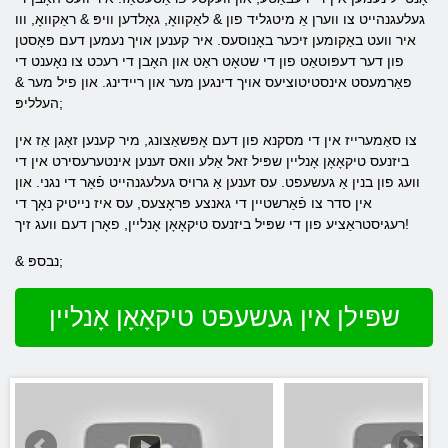
געלעגנהייט צו ווערן אַ מיטגליד פון & לאַקוואָ, גאָלדען וויפּ & ראַקוואָ, ווו
איר וועט באַקומען זיכער באָנוסעס. איר קענען אויך נעמען דעם פּאָסטן
פון דער דעפּוטאַט פון די שטאָט ראַט און האָבן די רעכט צו נאָענט די
פאַרמעסט אינסטיטוציעס אויך דינגען מער און ריידינג. און פיל מער &
העלליפּ;
צו סאַמערייז אין די מסקנא פון דעם אָפּשאַצונג, מיר קענען זאָגן אַז אין
ביזנעס טיקאָאָן אָנליין שפּיל זאל אַלע וואס זענען אינטערעסירט אין די
וועג פון בנין אַ געשעפט. עס זענען אַ גרויס געלעגנהייט פֿאַר די נגני. און
אין סדר צו פֿאַרשטיין די גאנצע פּראָצעס, עס איז נייטיק נאָך די
רעגיסטראַציע פון ​​די שפּיל ביזנעס טיקאָאָן אָנליין, פאָרן דעם וועג זיך!
& נבספּ;
שפּילן אין געשעפט טיקאָאָן אָנליין