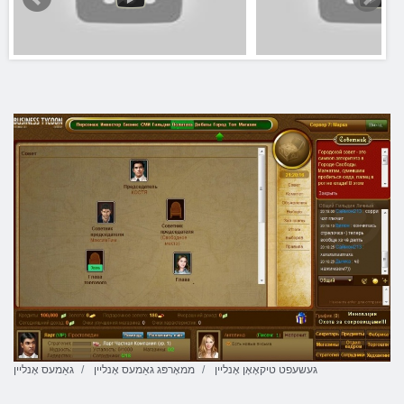
געשעפט טיקאָאָן אָנליין
ממאָרפּג גאַמעס אָנליין
גאַמעס אָנליין