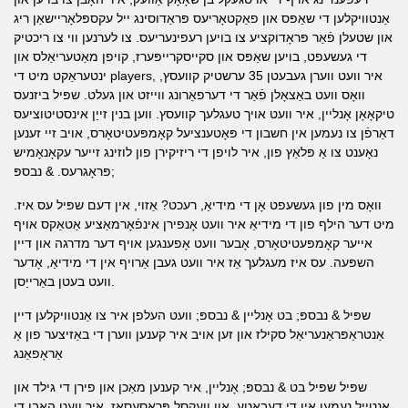
אַנטוויקלען די שאַפּס און פאַקטאָריעס פּראַדוסינג ייל עקספּלאָריישאַן ריג
און שטעלן פֿאַר פּראָדוקציע צו בויען רעפינעריעס. צו לערנען ווי צו ריכטיק
די געשעפט, בויען שאַפּס און סקייסקרייפּערז, קויפן מאַטעריאַלס און
ינטעראַקט מיט די players, איר וועט ווערן געבעטן 35 ערשטיק קוועסץ,
וואָס וועט באַצאָלן פֿאַר די דערפאַרונג ווייזט און געלט. שפּיל ביזנעס
טיקאָאָן אָנליין, איר וועט אויך טעגלעך קוועסץ. ווען בנין זייַן אינסטיטוציעס
דאַרפֿן צו נעמען אין חשבון די פּאָטענציעל קאָמפּעטיטאָרס, אויב זיי זענען
נאָענט צו אַ פּלאַץ פון, איר לויפן די ריזיקירן פון לוזינג זייער עקאָנאָמיש
פּראָגרעס. & נבספּ;
וואָס מין פון געשעפט אָן די מידיאַ, רעכט? אַזוי, אין דעם שפּיל עס איז.
מיט דער הילף פון די מידיאַ איר וועט אָנפירן אינפֿאָרמאַציע אַטאַקס אויף
אייער קאָמפּעטיטאָרס, אָבער וועט אָפענגען אויף דער מדרגה און דיין
השפּעה. עס איז מעגלעך אַז איר וועט געבן אַרויף אין די מידיאַ, אָדער
וועט בעטן באַרייַסן.
שפּיל & נבספּ; בט אָנליין & נבספּ; וועט העלפן איר צו אַנטוויקלען דיין
אַנטראַפּראַנעריאַל סקילז און זען אויב איר קענען ווערן די באַזיצער פון אַ
אַראָפאַנג
שפּיל שפּיל בט & נבספּ; אָנליין, איר קענען מאַכן און פירן די גילד און
אָנטייל נעמען אין די דעבאַטע, און וועקסל פּראַסעסאַז. איר וועט האָבן די