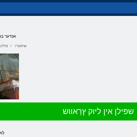
אנדער ברי
שיסערייַ
מיליט
שפּילן אין ליוק ץרַאווש
.לַ