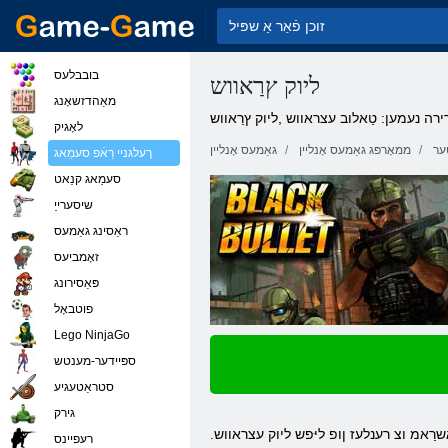
בובבלעס
ליוק ץרַאווש
מאַהדזשאָנג
רה נעמען: טַאלוב עצראווש ,ליוק ץרַאווש
לאָגיק
ער
ממאָרפּג גאַמעס אָנליין
גאַמעס אָנליין
ךעלגניי רַאֿפ סעמַאג
סעמַאג קנַאט
שיסערייַ
ראַסינג גאַמעס
זאָמביעס
פּאַסירונג
פוטבאָל
Lego NinjaGo
ספּיידער-מענטש
סטראַטעגיע
גירק
אשרַאמ וצ רענלעז ןופ ליּפש ליוק עצראווש
רעּפיינס