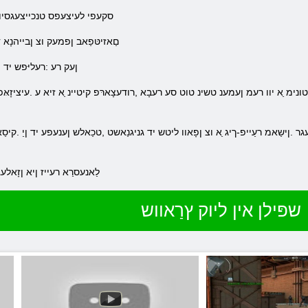
.סקעפי לעיצעּפס טנכייצעגסיו 
.םַאזיטּפַאב ןפמעק וצ ןבייהנָא
:ןעק רע :רעליּפש יד ו
.לַאנעסרַא רעייז ןיא ןזָאלעג
שפּילן אין ליוק ץרַאווש