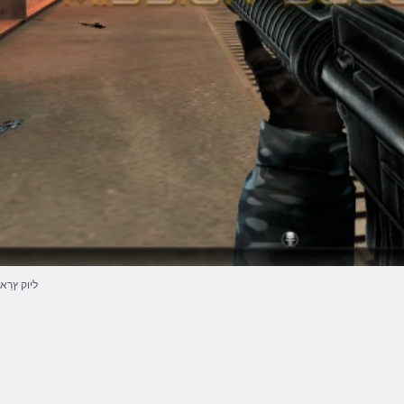
ליוק ץרַא