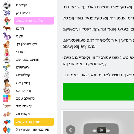
טרָאּפס
ןוא סקיפַארג טסיירט ראלק ,ןייש רעייז ט
פליענדיק
 דימ ןענעק ריא ןוא טקילפנָאק םעד ןופ טַי
סלריג רַאֿפ סעמַאג
דרעֿפ
צ ןבעגעג ןענעז זנַאשקַא רעטַייוו ,זנַאשקג
פּאָני
.םירבחמ יד ךרוד ןבירשעג ץָאב טימ טשינ ןוא ,ןשטנעמ שיטקַאפ טימ ןפמע .טונימ ַא יוו רעמ ןעמענ טשינ טוט סע רעבָא ,רודעצָארּפ קיטיינ ַא זיא ע .עיציזָאּפ רעדעי ןיא רעליּפש יד רַאֿפ טעוועטארעג
פֿאַרשטעלן זיך
ןענעז ץיפ ןוא ןעגנוכ
באַרבי
.ּפַארט ילדעד ַא ןיא םיא ןעיצוצ ןוא טנַייפ יד ןגָארטרַאפ וצ רעסעב ץעגר .ןישַאמ רעַייפ-ךיג ַא וצ ןפָאוו ליטש יד גניגנַאשט ,טכַאלש ןענעפע יד ןַי .קיסַאּפ טשינ טוט עּפורג יד ווו זלַאסיי גנע טימ
קוקינג עסנוואַרג
ץנַאטסנַאק טכאמראפ ןוא
רעריזירפ
ּפָא ןייז טשינ לָאז ייז יוזַא ,שַאר ןכַאמ טינ
קאַלערינג
ףיוא ךאמ
ןריורפרַאפ
סקַאלב טנוב
זרָאסַאנייד
פּאַסירונג
ייווצ רַאֿפ סעמַאג
פירעבוי און וואַטערגירל