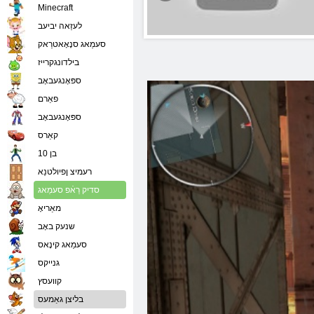
Minecraft
לעזַאה יביעב
סעמַאג סנָאָאטרַאק
בילדונגקרייז
ספּאָנגעבאָב
פאַרם
ספּאָנגעבאָב
קאַרס
בן 10
רעמיצ ןפיולטנַא
סדיק רַאֿפ סעמַאג
מאַריאָ
שנעק באָב
סעמַאג קינָאס
גנייקס
קוועסץ
בליצן גאַמעס