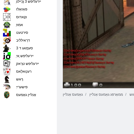
ַיירעליּפש 3 ןכַיילג
פּאַזאַלז
וקָאדוס
ַאמוז
סירטעט
דרַאילליב
סעמַאג ד 3
ַיירעליּפש ָאי
ַיירעליּפש טרָאק
רעטַאלַאס
ךָאש
פישערייַ
ווש
ממאָרפּג גאַמעס אָנליין
גאַמעס אָנליין
אָנליין גאַמעס