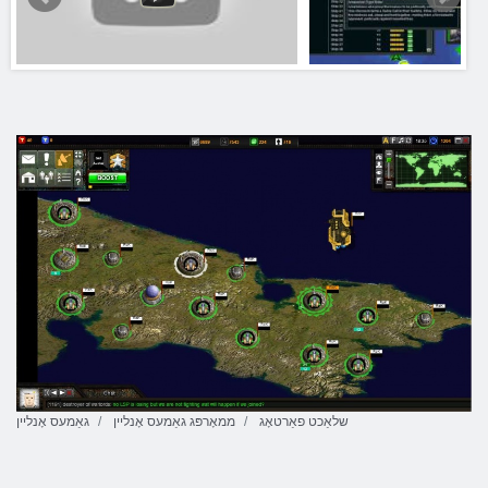
שלאַכט פאַרטאָג
ממאָרפּג גאַמעס אָנליין
גאַמעס אָנליין