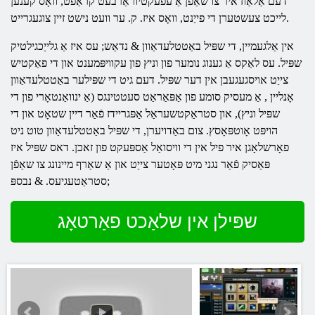
דעם אַלאַוז איר צו שאַפֿן אַ עפעקטיוו אַרבעט קראַפט, וואָס קענען
לייכט צעשטערן די פייַנט, וואָס איז. ק. ער וועט נישט זיין צוגעגרייט.
אין אַלגעמיין, די שפּיל
באַטטלעדאַוון
& נדאַש; עס איז אַ גלייַכגילטיק
שפּיל. עס לאַקס אַ גענוג נומער פון וניץ פון עקוויפּמענט און די פאַקטיש
צייַט אויסגעגעבן אין דער שפּיל. דעם גיט די שפּילער
באַטטלעדאַוון
אָנליין
, אַ מעסיק סומע פון ​​אַפּאַראַט סעטטינגס (אַ ינוואַנטאָרי פון די
שפּיל וניץ), און סטראַקטשעראַל אַפּגריידז פֿאַר דיין שטאָט און די
הויפּט אָוטפּאָסץ. צום באַדויערן, די שפּיל
באַטטלעדאַוון
טוט ניט
פאָרשלאָגן איר פיל אין די וויסואַל אַספּעקט פון זאכן. דאס שפּיל איז
פּאַסיק פֿאַר נגני מיט פּאָטער צייַט און אַ שאַרף מיינונג צו שאַפֿן
סטראַטעגיעס. & נבספּ;
שפּילן אין שלאַכט פאַרטאָג