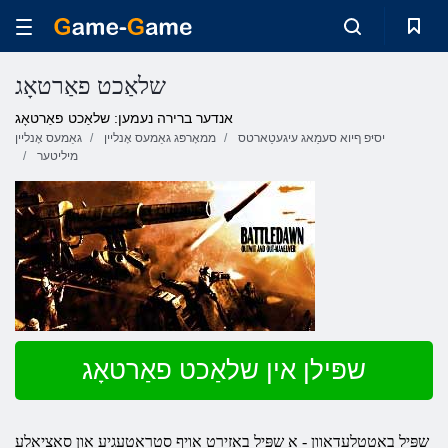
שלאַכט פאַרטאָג
אנדער ברירה נעמען: שלאַכט פאַרטאָג
יסיּפ ףיוא סעמַאג עיגעטַארטס
ממאָרפּג גאַמעס אָנליין
גאַמעס אָנליין
מיליטער
שפּילן אין שלאַכט פאַרטאָג
שפּיל
באַטטלעדאַוון
- אַ שפּיל באזירט אויף סטראַטעגיע און סאציאלע