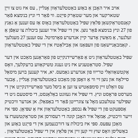
אויב איר האָבן אַ באַזע
באַטטלעדאַוון
אָנליין
, עס איז גוט צו זייַן
שטארקער און מער שטאַרק פייַנט. ווי פֿאַר די וניץ בנימצא פֿאַר
קאַנסטראַקשאַן פּלאַץ שפּיל
באַטטלעדאַוון
באָוס אַז עס זענען אַ גאַנץ
פון 27 וניץ בנימצא פֿאַר נוצן. אין די שפּיל איר זענען ביכולת צו שאַפֿן אַ
זעלנער, אַ מאַשין אָדער קיין אנדערע פאָרמיטל. עס זענען 27 מעגלעך
.
באַטטלעדאַוון
קאַמבאַניישאַנז פון וועפּאַנז און אַבילאַטיז אין די שפּיל
שפּיל
באַטטלעדאַוון
גיט אַ פאַרשיידנקייַט פון פאַראַנען מאַכט אין דער
שפּיל. סטראַטעגיע איז ניט גענוג טשיקאַווע ברעקלעך, וואָס
אַקטשאַוואַלי טרייוו פון אנדערע גאַמעס. יא, איר קענען בויען מיסאַל
סיילאָוז און נוצן זיי ווי אַ וואָפן פון מאַכט
באַטטלעדאַוון
אָנליין
, אָבער
עס וואָלט זיין סימפּאַטיש צו זען אַ ביסל מער פאַרשיידנקייַט אין די
מערסט פּראָסט וניץ. די שפּיל איז געזונט באַלאַנסט, די סיסטעם גיט די
שפּילער עטלעכע מאָל צו צוגרייטן פֿאַר די באַפאַלן. אן אנדער וויכטיק
אַספּעקט פון די שפּיל & נבספּ;
באַטטלעדאַוון
איז אַ שפּיאָן. ספּי איז
זייער וויכטיק, אַמאָל איר האָבן קונה די רעסורסן און סטראַקטשערז צו
מאַכן עפּעס. ספּי איז ביכולת צו דורכנעמען אין די פייַנט באַזע און
באַשליסן וואָס שוץ זיי קען זיין אין פּלאַץ אין די שפּיל
באַטטלעדאַוון
.