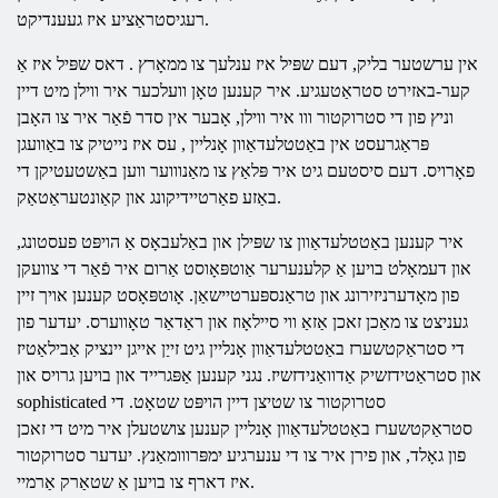
רעגיסטראַציע איז געענדיקט.
אין ערשטער בליק, דעם שפּיל איז ענלעך צו
ממאָרץ
. דאס שפּיל איז אַ
קער-באזירט סטראַטעגיע. איר קענען טאָן וועלכער איר ווילן מיט דיין
וניץ פון די סטרוקטור ווו איר ווילן, אָבער אין סדר פֿאַר איר צו האָבן
פּראַגרעסט אין
באַטטלעדאַוון
אָנליין
, עס איז נייטיק צו באַוועגן
פאָרויס. דעם סיסטעם גיט איר פּלאַץ צו מאַנוווער ווען באַשטעטיקן די
באַזע פאַרטיידיקונג און קאַונטעראַטאַק.
איר קענען
באַטטלעדאַוון
צו שפּילן און באַלעבאָס אַ הויפּט פעסטונג,
און דעמאָלט בויען אַ קלענערער אַוטפּאָוסט אַרום איר פֿאַר די צוועקן
פון מאָדערניזירונג און טראַנספּערטיישאַן. אָוטפּאָסט קענען אויך זיין
געניצט צו מאַכן זאכן אַזאַ ווי סיילאָוז און ראַדאַר טאָווערס. יעדער פון
די סטראַקטשערז
באַטטלעדאַוון
אָנליין
גיט זייַן אייגן יינציק אַבילאַטיז
און סטראַטידזשיק אַדוואַנידזשיז. נגני קענען אַפּגרייד און בויען גרויס און
sophisticated סטרוקטור צו שטיצן דיין הויפּט שטאָט. די
סטראַקטשערז
באַטטלעדאַוון
אָנליין
קענען צושטעלן איר מיט די זאכן
פון גאָלד, און פירן איר צו די ענערגיע ימפּרווומאַנץ. יעדער סטרוקטור
איז דארף צו בויען אַ שטאַרק אַרמיי.