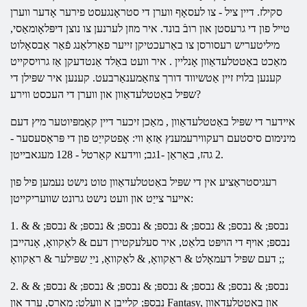
סקילז. דיין ציל - צו לעסאָף ווערן די סטראָנגעסט פירער אָדער ווערן
טייל פון די גרעסטן און רובֿ בונד. איר מוזן לערנען צו נוצן דיפּלאָומאַסי,
מיליטעריש רעסורסן צו באַרעכטיקן זייער פאַרלאַנג פֿאַר אַבסאָלוט
מאַכט
באַטטלעדאַוון
אָנליין
. איר וועט באַלד אַנטדעקן אַז גרויסקייט
קענען בלויז זיין אַטשיווד דורך צוזאַמענאַרבעט. קענען איר שפּילן די
און ווערן די העכסט ווירע?
שפּיל
באַטטלעדאַוון
איידער די שפּיל
באַטטלעדאַוון
, מאַכן זיכער דיין קאָמפּיוטער מיץ דעם
מינימום סיסטעם רעקווירעמענץ אַזאַ ווי: אָפטקייַט פון די פּראַסעסער -
2 גהז, באַראַן -1גב; ווידעא קאַרטל - 128 מעגאבייטן.
רעגיסטראַציע אין די שפּיל
באַטטלעדאַוון
טוט נישט נעמען פיל פון
אייער צייַט און וועט נישט גרונט שוועריקייטן:
1. & נבספּ; & נבספּ; & נבספּ; & נבספּ; & נבספּ; & נבספּ; & נבספּ; &
נבספּ; אויף די הויפּט בלאַט, איר סעלעקטירן דעם & לאַקוואָ, אָנהייבן
דעם שפּיל דעמאָלט & ראַקוואָ, & לאַקוואָ, נייַ שפּילער & ראַקוואָ ;;
2. & נבספּ; & נבספּ; & נבספּ; & נבספּ; & נבספּ; & נבספּ; & נבספּ; &
נבספּ; קלייַבן אַ וועלט: מאַרס, ערד און Fantasy, און
באַטטלעדאַוון