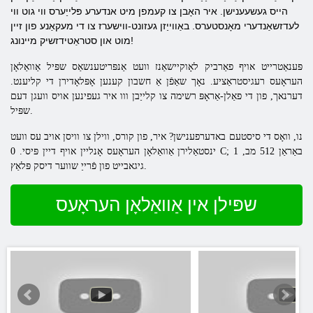
הייס געשעענישן. איר האָבן צו קעמפן מיט אנדערע פּלייַערס ווי גוט ווי
לעדזשאַנדערי מאָנסטערס. באַווייַזן געזונט-ווישערז צו די מעקאַנע פון ​​זיין
מוט און סטראַטידזשיק מיינונג!
פּענאַטרייט אויף פאַרביק לאָוקיישאַנז וועט אַנפּריטענשאַס שפּיל אַוואַלאָן
העראָעס רעגיסטראַציע. נאָך שאַפֿן אַ חשבון קענען אָפּלאָדירן די קליענט.
דערנאך, פון די פאַלן-אַראָפּ רשימה צו קלייַבן ווו איר געפינען אויס וועגן דעם
שפּיל.
נו, וואָס די סיסטעם באדערפענישן? איר, פון קורס, ווילן צו וויסן אויב עס וועט
ינסטאַלירן אַוואַלאָן העראָעס אָנליין אויף דיין פּיסי. 0 C; באַראַן 512 מב, 1
גיגאבייט פון פֿרייַ שווער דיסק פּלאַץ.
שפּילן אין אַוואַלאָן העראָעס