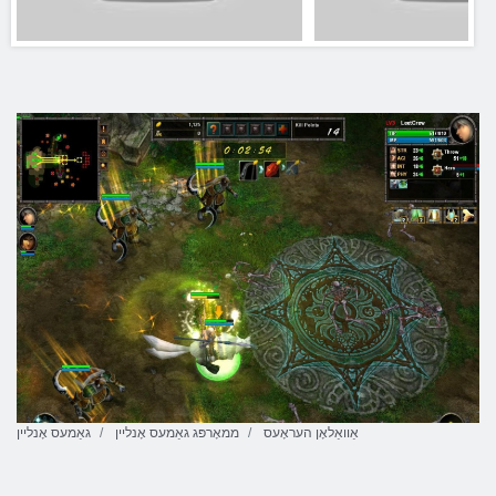
אַוואַלאָן העראָעס
ממאָרפּג גאַמעס אָנליין
גאַמעס אָנליין