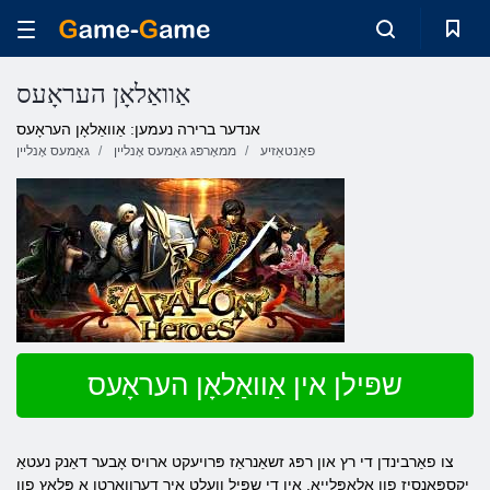
אַוואַלאָן העראָעס
אנדער ברירה נעמען: אַוואַלאָן העראָעס
פאַנטאַזיע
ממאָרפּג גאַמעס אָנליין
גאַמעס אָנליין
שפּילן אין אַוואַלאָן העראָעס
צו פאַרבינדן די רץ און רפּג זשאַנראַז פּרויעקט ארויס אָבער דאַנק נעטאַ
יקספּאַנסיז פון אַלאַפּלייַאַ. אין די שפּיל וועלט איר דערוואַרטן אַ פּלאַץ פון