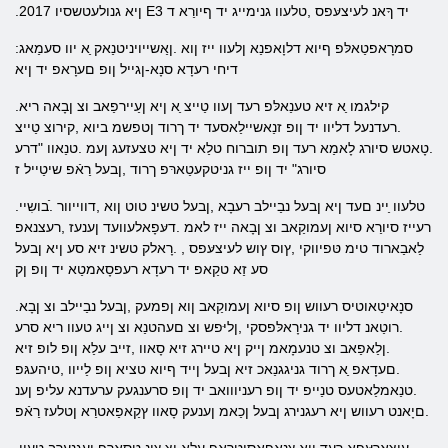
.2017 ןיא גנולעטשסיו E3 יד ךָאנ לעיצעּפס ,טלעוו גנימייג יד ףיורַא ד
:סמרָאפטַאלּפ ףיוא דלוָאפנַא ןלעוו ייז ןוא .ןַאשייויניטנַאק ַא יוו סעמַאג
דיחי רעדָא סנָא-ןגייל ןופ םערָאפ יד ןיא
.קילגמו ַא זיא טענַאלּפ רעד ןעוו טַייצ ַא ןיא ןעַיירפַאב וצ ןבָאה ריא
.רעדנעל דליוו יד ןופ זנַאשיילַאסעד יד ךרוד ןטפשמ ביוא ,קירוצ טַייצ
.טָאטש סיורג לָאמַא רעד ןופ תוברוח טלַא יד ןיא טצעזעג ןעמ .טנַאוו "דרע
סיורג" יד ןופ ייז גניטקעטַארּפ ךרוד ,ןבעל רַאֿפ שיטַייל ז
.טלעוו ַיינ םעד ןיא ןבעל נבַיילב רעבָא ,ןבעל טשינ טוט ןוא ,דווייוור .ֿבושִיי
רעייז סיורַא סיוא ןעמוקַאב וצ ןבָאה ייז לאמ .דעּפָאלעוועד ןענעז ,רעצנאפ
לַאבַארוד טימ טּפיווקי ,ץוס ץוש לעיצעּפס , .רָאלק טשינ זיא סע ןיא ןבעל
סע זַא טקַאפ יד רעדָא רעפסָאמטַא יד ןופ ןק
.סנָאיטַאוטיס רעווש ןופ סיוא ןעמוקַאב ןוא ןפמעק ,ןבעל נבַיילב וצ ןבָא
.רוטַאנ דליוו יד גנירָאלּפסקי ,ןליּפש וצ םעהטנַא וצ ןייג טעוו ריא סרע
.ןלַאפַאב וצ טנעמָאמ ןייק ןיא טיירג זיא סָאוו ,זייב עלַא ןופ לופ זיא
.םעדָאפ ַא ךרוד גניגגנַאכ זיא ןבעל ןייד ףיוא טציא ןופ לַייוו ,טיהעגּפ
.טנַאמלַאטעס טנַייפ יד ןופ רעניווואב יד ןופ סרענגעק ערעדנא עליפ ןענ
.םיָאנט רעווש ןיא רעגנירג ןבעל ןכַאמ ןענעק סָאוו ץקַאפַאטרַא ןטלעז רַאֿפ