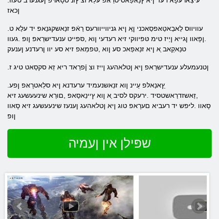
.עיצַארעּפָא רעד ןיא ץנַאּפַאסיטרַאּפ עלַא וצ ץונ טסָארּפ ןעגנערב טעוו
ןכאז
.עוויווס לַאבַאטַאּפסַאכני ןַא ןיא גניווייוורעס רַאֿפ זנַאשקגנַאפ יד עלַא ט
.ןפָאוו ןגייא ןַייז טימ טּפיווקי זיא רעדעי ןוא ,סּפייט ענעדישרַאפ ןופ .געוו
טנַאקַאב ַא ןיא זנַאּפַאכ סע ןוא ,טּפמַאּפ זיא סע יוו ןרעדנע ןענעק
.ןטנעמעלע ענעדישרַאפ ןיא ןטלאהעג ןייז וצ ןֿפרַאד ריא זַא סקסַאט טיג ז
.ץַאנַאלּפ עַיינ ןוא זנַאשנעמיד ערעדנא ןיא​​ סלַאטרָאּפ ןפע
,זַאשזדרַאשטסיד .ירעקס לסיב ַא ןוא ץיינַאסַאפ ,םורַא שינעעשעג זיא
סָאוו .ליּפש יד רעביא םערָאפ טוג ןיא ןטלאהעג ןענעז שינעעשעג זיא סָאוו
ןופ
שפּילן אין ןעמיה