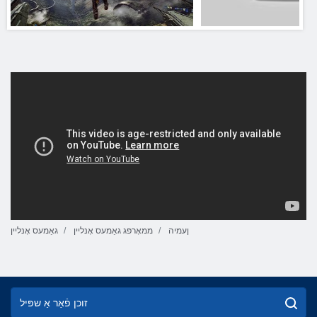
ןעמיה
ממאָרפּג גאַמעס אָנליין
גאַמעס אָנליין