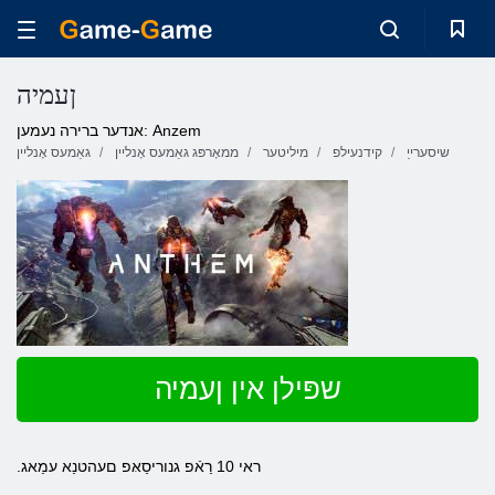
ןעמיה
אנדער ברירה נעמען: Anzem
שיסערייַ
קידנעילפ
מיליטער
ממאָרפּג גאַמעס אָנליין
גאַמעס אָנליין
שפּילן אין ןעמיה
.ראי 10 רַאֿפ גנוריסַאּפ םעהטנַא עמַאג