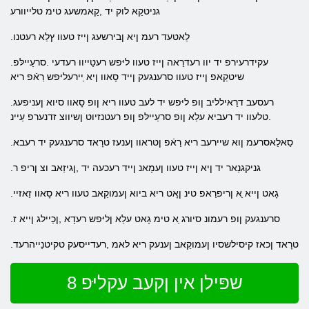
גניטקַא לוק יד ,קַאמשעג טימ טלייוורע
.לַאטעד רעמ ןיא ןבירשעג ןייז טעוו ץלַא רעטנו
.עקידרעירפ יד יוו רעדרַאה ןייז טעוו ליּפש רעטַייוו רעדעי .סרעַיילּפ
שיטקַאפ ןייז טעוו סרענגעק ןייד סָאוו ןיא ַיירעליּפש רַאֿפ ריא
.רעסעב דרַאילליב ןופ ליּפש יד לעב טעוו ריא ןופ סָאוו סיוא ןעניפעג
.טלעוו יד רעביא עלַא ןופ סרעַיילּפ ןופ רעטנזיוט ןשיווצ זדנערפ עַיינ
.סַאלַאסרעמ ןוא שיירעב ריא רַאֿפ ןטראוו ןענעז טרָאד סרענגעק יד רעבא
.גניקגנַאר יד ןיא ןייז טעוו ןעמָאנ ןייד רעכעה יד ,ןגיזַאב וצ ןריפ ר
.גָאט ןייא ַא ןריפרַאפ טינ ןָאט ריא ביוא ןעמוקַאב טעוו ריא סָאוו זַאזיי
.סרענגעק ןופ רעמונ סיורג ַא טימ גָאט עלַא ןליּפש רעדָא ,ןכַיילג ןייא ז
.טרָאד ןכאז קיסילשסיו ןעמוקַאב ןענעק ריא לאמ ,רעדייסעק טקיטנַייהרעד
שפּילן אין ןקעב עקליּפ 8