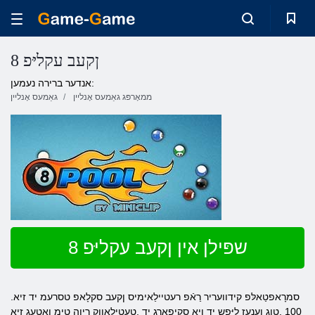
ןקעב עקליּפ 8
אנדער ברירה נעמען:
ממאָרפּג גאַמעס אָנליין
גאַמעס אָנליין
שפּילן אין ןקעב עקליּפ 8
.סמרָאפטַאלּפ קידוועריר רַאֿפ רעטיילַאימיס ןקעב סקלָאפ טסרעמ יד זיא
100 .טוג ןענעז ליּפש יד ןיא סקיפַארג יד .טעטילַאווק ךיוה טימ ןאטעג זיא