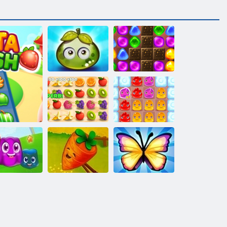
2 עדָאסיּפע
:דנַאלידנַאק וצ
פּאַסירונג זאַפטיק
קירוצ
בעריז
2 ץרא גנידוּפ
ךָאל יסושזד
פאַרם: די
ראַטעווען
טשיקאַווע קאַסע
פלאַטערל
פון
ארץ קוגל