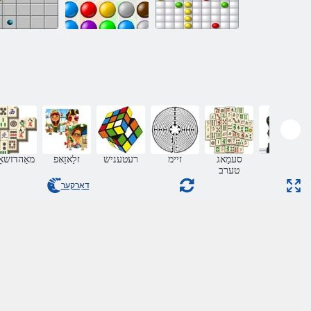
אַרקאַדע לינעס
קייט אָפּרוף
שורה 98
ףמַאק
סעמַאג
זיימ
רעטעניש
זלַאזַאּפ
מאַהדזשאָ
טערב
דאַרקער