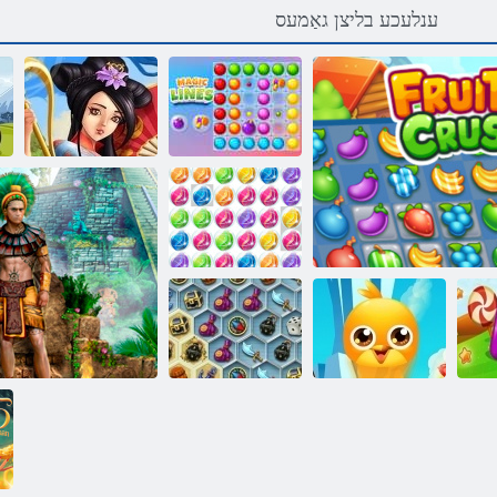
ענלעכע בליצן גאַמעס
סעניל קיגַאמ
אוצרות פון אזיע
3 סעלבבוב
טנַאילירב
שפּיץ Favorites
אוצרות פון דער
פרויטאַ צעטרעטן
Friends
מיסטיק ים