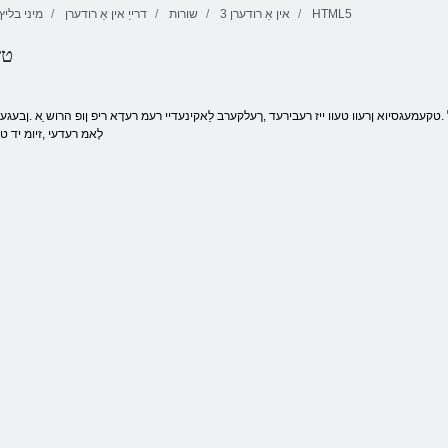
HTML5
3 אין אַ רודערן
שורות
דרייַ אין אַ רודערן
מיני בליץ
טש
2 ַאמוזעטנָאמ ןופ 
לָאמ רעדעי ,זיומ יד 