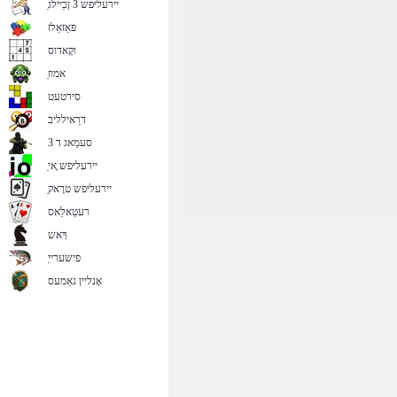
ַיירעליּפש 3 ןכַיילג
פּאַזאַלז
וקָאדוס
ַאמוז
סירטעט
דרַאילליב
סעמַאג ד 3
ַיירעליּפש ָאי
ַיירעליּפש טרָאק
רעטַאלַאס
ךָאש
פישערייַ
אָנליין גאַמעס