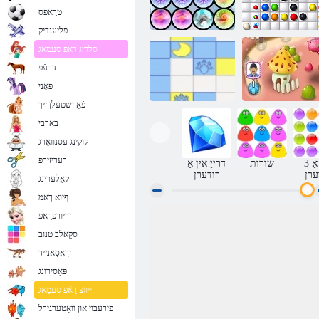
טרָאּפס
פליענדיק
סלריג רַאֿפ סעמַאג
דרעֿפ
מיינונג דיין
מאַרבלעס
קאַלט פוסיאָן
פּאָני
פֿאַרשטעלן זיך
באַרבי
קוקינג עסנוואַרג
ראַק-אָלאַ זשעלע
לינעז
רעריזירפ
3 אין אַ
שורות
דרייַ אין אַ
ערן
רודערן
קאַלערינג
ףיוא ךאמ
ןריורפרַאפ
סקַאלב טנוב
זרָאסַאנייד
פּאַסירונג
ייווצ רַאֿפ סעמַאג
פירעבוי און וואַטערגירל