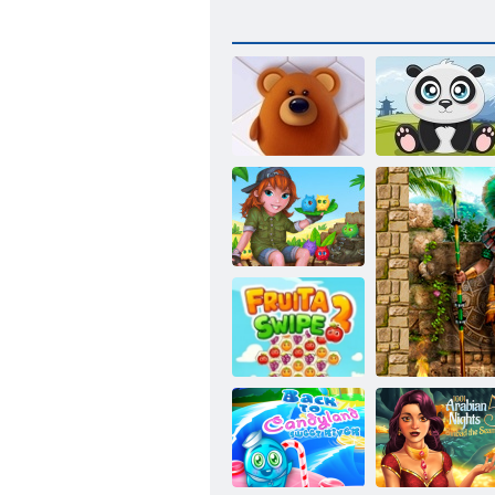
פּאַנדאַ
שורות אַנימאַלס
לזניא יבַאט
2 ּפייווס ַאטיורפ