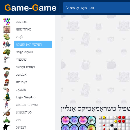
בובבלעס
מאַהדזשאָנג
לאָגיק
ךעלגניי רַאֿפ סעמַאג
סעמַאג קנַאט
שיסערייַ
ראַסינג גאַמעס
זאָמביעס
פּאַסירונג
פוטבאָל
Lego NinjaGo
ספּיידער-מענטש
פּיל טשראָמאַטיקס אָנליין
סטראַטעגיע
גירק
רעּפיינס