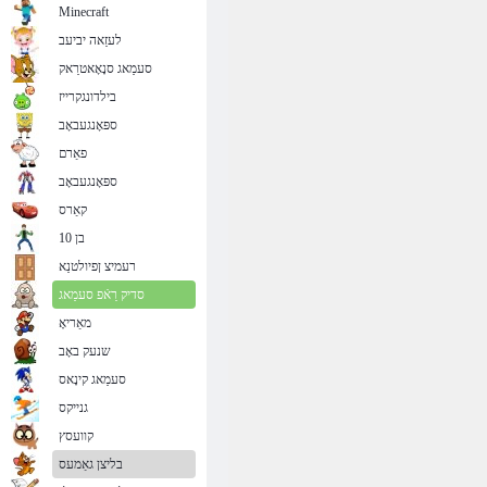
Minecraft
לעזַאה יביעב
סעמַאג סנָאָאטרַאק
בילדונגקרייז
ספּאָנגעבאָב
פאַרם
ספּאָנגעבאָב
קאַרס
בן 10
רעמיצ ןפיולטנַא
סדיק רַאֿפ סעמַאג
מאַריאָ
שנעק באָב
סעמַאג קינָאס
גנייקס
קוועסץ
בליצן גאַמעס