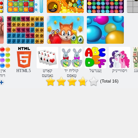
טיף יאַזדע 2
בלאָז צעמישונג
טירוויק
פּאָינץ
פאָלקס ברידז
דזשונגלע בלאַקס
נג
ויסווייניק
ןענרעל
קוליח יד
קאָרט
HTML5
טָאּפס
גאַמעס
רוד
(Total 16)