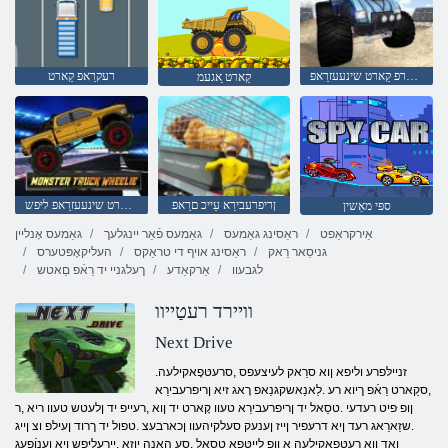
עליטסעערפ קַארט שינעעזרַאפ
רעקרַאפ קַארט
קַארט ַאגעמ
ןריפרעבירַא עַייכ םרַאפ
עילעעהוו קַארט שינעעזרַאפ ליּפש
ספּי מאַשין
אַירקראַפט
ראַסינג גאַמעס
גאַמעס פֿאַר יינגלעך
גאַמעס אָנליין
גניסַאר רַאק
ראַסינג אויף די טראַקס
העליקאָפּטערס
לגבעוו
אַרקאַדע
ךעלגניי יד רַאֿפ םַאטש
וויירד רעטַייוו
Next Drive
.זניילּפרע וליפא ןוא סרַאק לעיצעּפס ,סרעטּפָאקילעה
,סקַארט רַאֿפ ךיוא רע .לַאנַאשקגנַאפ רָאג זיא ןריפרעבירַא
ןופ ּפיט רעדעי .טסַאל יד ןריפרעבירַא טעוו קָארט יד ןוא ,רעייפ יד ןלעטש טעוו ריא ,ר
.שזַארַאג רעד ןיא דרעּפיר ןייז ןענעק סעלקיהעוו ןכארבעצ .טפול יד ךרוד ןעילפ וצ ןייג
ןַאד ןוא רעטּפָאקילעה ַא ןופ לייטּפָא טסַאל .סע האנה יוזַא ,ַיירעליּפש ןיא ןענוֿפעג