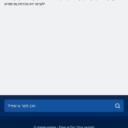
ילערַאר זיא טכירסיו ןופ סּפייט
© game-game - Free סעמַאג ןצילב ןיילנָא