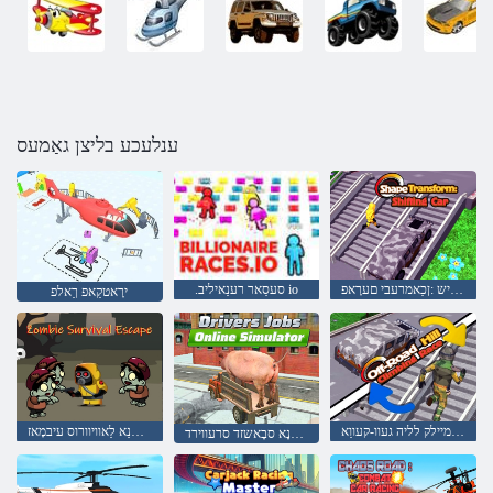
ענלעכע בליצן גאַמעס
ןישַאמ טפיש :ןכַאמרעבי םערָאפ
.סעסַאר רענַאיליב io
ירָאטקַאפ ךַאלפ
עסַאר גנימיילק לליה געוו-קעווַא
ןפיולטנַא לַאוויוורוס עיבמָאז
רעטיילַאימיס ןיילנָא סבָאשזד סרעווירד