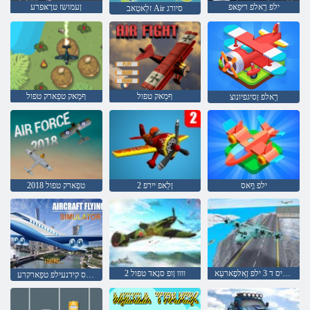
ילפ ךַאלפ ריּפַאּפ
ןעמושז טרָאּפרע
זלַאטַאב Air סיורג
ףמַאק טפול
ףמַאק טפַארק טפול
ךַאלפ ןסיגפיונוצ
ילפ ףָאס
2 ןלַאפ יירפ
2018 טפַארק טפול
רעטיילַאימיס ד 3 ילפ ןַאלּפָארעַא
2 וווו ןופ סגָאד טפול
רעטיילַאימיס קידנעילפ טפַארקרע