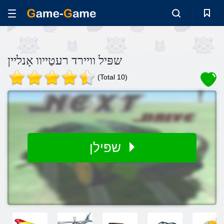
שפּיל וויירד רעטַייוו אָנליין
(Total 10)
שפּילן