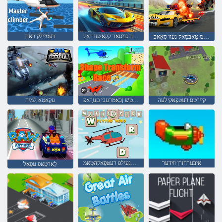
ראה גניסַאר קקַאשזדרַאק
רעמיילק ראה
גניסַאר ןישַאמ טַאבמַאק געוו סָאַאכ
קיירטס רעטּפָאקילעה
םַאטש ןכַאמרעבי םערָאפ
עקַאטַא למיה
איבערחזרן ווידער
טרָאוו קידנעילפ רעטּפָאקהטַאמ
לָארטַאּפ עּפַאל