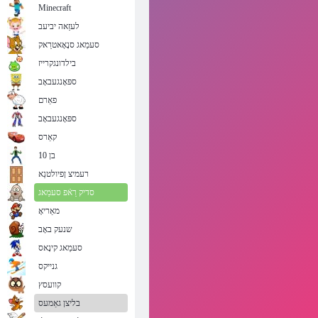
Minecraft
לעזַאה יביעב
סעמַאג סנָאָאטרַאק
בילדונגקרייז
ספּאָנגעבאָב
פאַרם
ספּאָנגעבאָב
קאַרס
בן 10
רעמיצ ןפיולטנַא
סדיק רַאֿפ סעמַאג
מאַריאָ
שנעק באָב
סעמַאג קינָאס
גנייקס
קוועסץ
בליצן גאַמעס