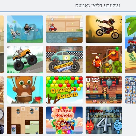
ענלעכע בליצן גאַמעס
פּאַינטבאַלל
ם3סק ָאטָאמ
ראַסערס
מאַדמאַן ראַסינג
סקַארט
2 רצוא ןטלאשעג
רעטסנָאמ גניסַאר
סלַאירט קַארט
בייהנא וינ ס
ףָאס רעטָאָאש
ילימע קַאמשעג
שטנַאר ץנַארַאמ
זָאלב