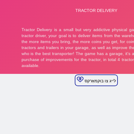
לייג צו בוקמאַרקס