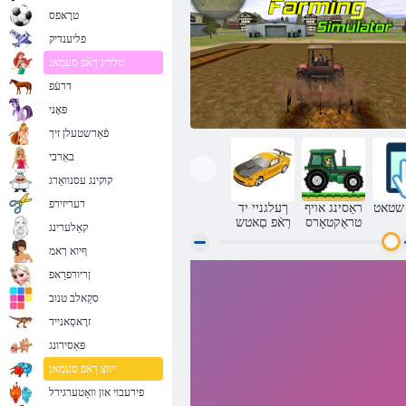
טרָאּפס
פליענדיק
סלריג רַאֿפ סעמַאג
דרעֿפ
פּאָני
פֿאַרשטעלן זיך
באַרבי
קוקינג עסנוואַרג
רעריזירפ
 שטאט
ראַסינג אויף
ךעלגניי יד
טראַקטאָרס
רַאֿפ םַאטש
קאַלערינג
ףיוא ךאמ
ןריורפרַאפ
Farming רָאטַאלומיס
סקַאלב טנוב
זרָאסַאנייד
פּאַסירונג
ייווצ רַאֿפ סעמַאג
פירעבוי און וואַטערגירל