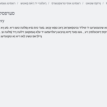
ןירקס שטאט
ראַסינג אויף טראַקטאָרס
ךעלגניי יד רַאֿפ םַאטש
ראַסינג גאַמע
שדקמה לַאטסירק
יד ןיא :4
סערּפסק
לריגרעטַאוו ןוא
סלעוועשזד
יוברעייפ
קיגַאמ
בקעי שיוויינג
ery
גניקיּפ זַייווכעלסיב רע , .געוו םעד ףיוא ןטיבעג ךעלרעפעג יד עלַא ןעמוקַאב דלעה ןייד ןֿפלעה וצ .
ןרילרַאפ טשינ לָאז ריא זַא טקנעדעג .ק