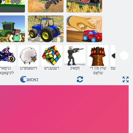
2020
רעטיילַאימיס
גנימרַאפ
רעטיילַאימיס
רָאטקַארט
2020 רָא
גנימרַאפ
שזדיליוו שיטקַאפ
ןכירק לליה
2 גניסַאר
.רד גנימרַאפ
סקנַאט גנילי
ּפָאטקסעד
רָאטקַארט
סרעמרַאפ
אַדווענטורעס
שוץ פון די
ףמַאק
רעטעניש
דזשאַמפּינג
גניסַאר
שלאָס
לקיצָאטָא
דאַרקער