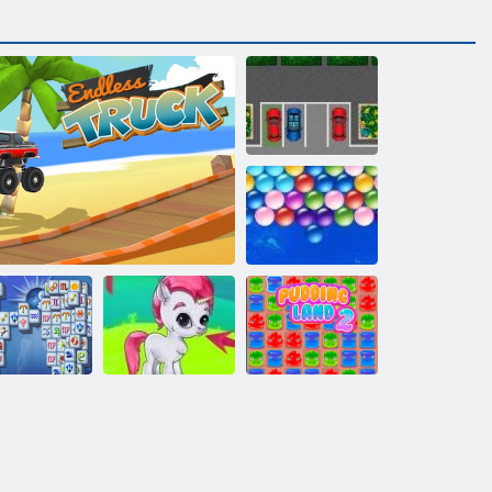
ןָאיססַאּפ גניקרַאּפ
סעלבבוב ףָאס
2 ץרא גנידוּפ
סעמעג זָאלב
קַארט ףָאס
גנָאשזדהַאמ