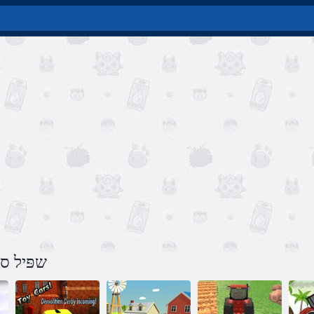
שפּיל סע