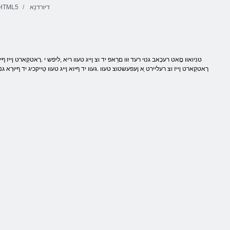
דיורדנַא
HTML5
רָאטקַארט ןייז וצ רעליירט ַא ןעּפעשטוצ טעוו .געוו יד ףיוא ןייג טעוו טַייקכיג יד ףיורַא 