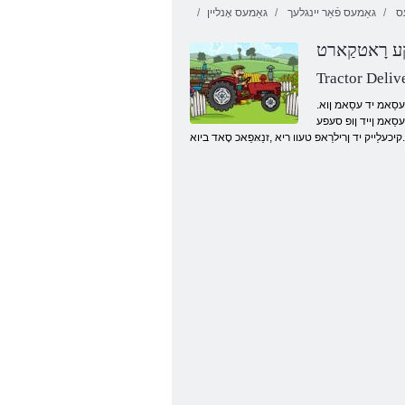
ס
גאַמעס פֿאַר יינגלעך
גאַמעס אָנליין
ע רָאטקַארט
Tractor Deliv
.טניואוו םָאט רעכָאב גנוי רעד ּווו םרַאפ יד וצ ןייג טעוו ריא ,ליּפש י .רָאטקַארט ןייז ףיוא שינעטערעג יד זוויליד גניטסַאוורַאכ ךָאנ טפָא ץנַאג .םעד טימ םיא ןפלעה טעוו ריא .סע ןיא עסַאמ יד עסַאמ ןוא
עסַאמ ןייד ןופ סעּפע
יכעלַייק יד ןרילרַאפ טעוו ריא ,זנַאּפַאכ סָאד ביוא
םערטסקע רעדיר ייסָאש