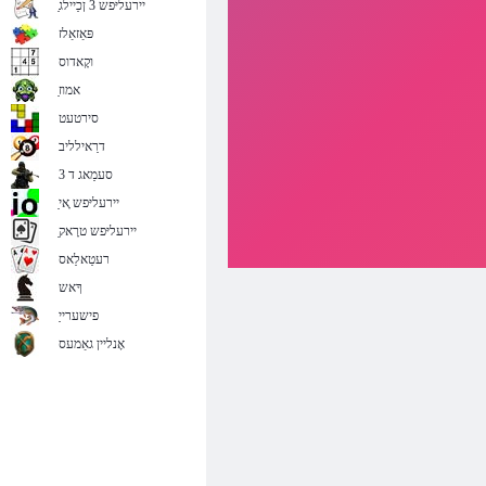
ַיירעליּפש 3 ןכַיילג
פּאַזאַלז
וקָאדוס
ַאמוז
סירטעט
דרַאילליב
סעמַאג ד 3
ַיירעליּפש ָאי
ַיירעליּפש טרָאק
רעטַאלַאס
ךָאש
פישערייַ
אָנליין גאַמעס