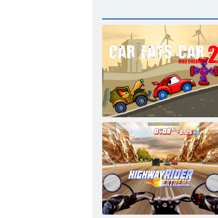
2 ןישַאמ טסע ןישַאמ