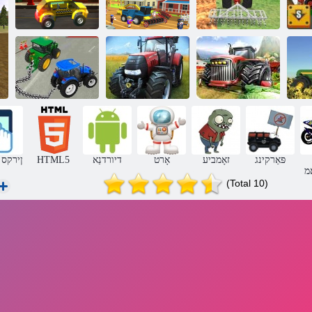
רָאטַאלומיס
שַאר
!סרַאק עקצַאצ !
טקַארט
גנימרַאפ
רעטסעוורַאה
גנימַאקני יברעד
רָאטקַארט
עיבמָאז
ןַאשילַאמעד
2020 ליּפש
רעטיילַאימיס
טס
רָאטַאלומיס
גניווָאט רָאטקַארט
ד 3 רָאטקַארט
גנימרַאפ
דניישט
פּאַרקינג
זאָמביע
אָרט
דיורדנַא
HTML5
ןירקס
מ
(Total 10)