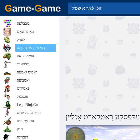
בובבלעס
מאַהדזשאָנג
לאָגיק
ךעלגניי רַאֿפ סעמַאג
סעמַאג קנַאט
שיסערייַ
ראַסינג גאַמעס
זאָמביעס
פּאַסירונג
פוטבאָל
Lego NinjaGo
ספּיידער-מענטש
רּפסקע רָאטקַארט אָנליין
סטראַטעגיע
גירק
רעּפיינס