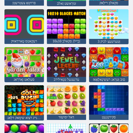
סקַאלב רילָאק
פרויטאַ צעטרעטן
זמרַאשט זָאלב
10x10 ןכַיילג סקַאלב
רעקַאטס טַארדַאווק
3 ןטערטעצ לכיק
םוב ןטרָאג רעשיגָאלָאָאז
עדנעגעל טנַאילירב
סעלַאט ןַאדרַאג
סקירטנעט
ךָאל יסושזד
ףַא נייג רצוא שימַאק דלָאג