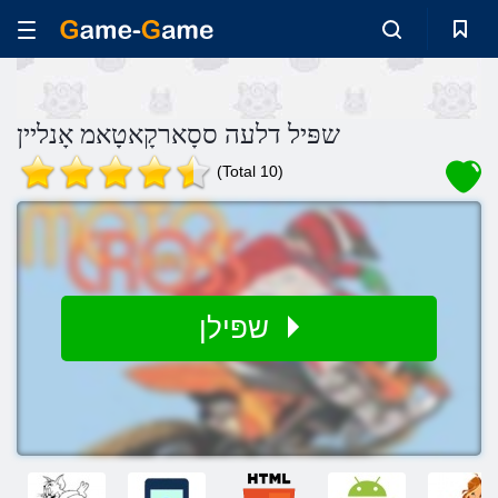
שפּיל דלעה ססָארקָאטָאמ אָנליין
(Total 10)
שפּילן