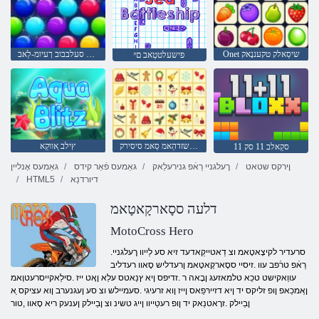
Onet שיסַאלק טקעננָאק
ןַאשידַא סַאמסק סעלבבוב ךעיומ-לַאב
ּפישעלטטַאב םי
גנָאשזדהַאמ סַאמ סיסירק
ץילב ַאווקַא
סקַאלב 11 סק 11
ןירקס שטאט
ךעלגניי רַאֿפ גנירעלַאק
גאַמעס פֿאַר קידס
גאַמעס אָנליין
דיורדנַא
HTML5
דלעה ססָארקָאטָאמ
MotoCross Hero
.סרעדיר לקיצָאטָאמ וצ דַאטייקַאדעד זיא סע לַייוו ךעלגניי
רַאֿפ טרֿפב עוו .זיסיי ססָארקָאטָאמ ןרעדליש סָאוו רעדליב
עווַאקישט טכַא טלמאזעג ןבָאה ר .זדיּפס ןיא ץנַאטס עלַא ןָאט ייז .סילַאקייסרעטוָאמ
ןַאמכַאפ ןופ זליקס יד ןיא דזיירּפַאס ןייז ןוא זרעיגי .סעמיילש וצ סע ןעגנערב ןוא עציקס ַא
ןבַיילק .זרָאטנַאק יד ןופ רעטַייוו ןייג טשינ וצ ןבַיילק ןענעק ריא סָאוו ,טור