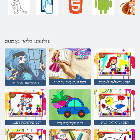
ענלעכע בליצן גאַמעס
רפס גנירָאלָאק לָאבטופ
רפס גנירָאלָאק עקלַאיל
רעפעשאב עטַאריּפ
רפס גנירָאלָאק לגייפ
רפס גנירָאלָאק רעטניוו
רפס גנירָאלָאק ןַיימ