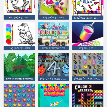
רפס גנירָאלָאק ץעּפ
רפס גנירָאלָאק שיפ
רפס גנירָאלָאק ענַאלּפריַא
טנייּפ ןענעק ךיא
ליפש גנירָאלָאק סרַאק
רפס גנירָאלָאק לַאגי
גנָאשזדהַאמ יַאדָאיק לרעטַאלפ
שדקמה לַאטסירק יד ןיא :4 לריגרעטַאוו ןוא יוברעייפ
גנירָאלָאק סלַאמינַא דליוו