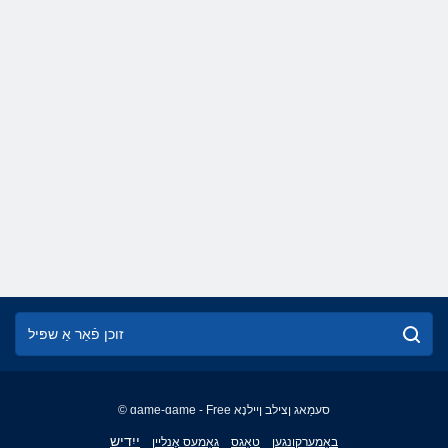
© game-game - Free סעמַאג ןצילב ןיילנָא
English
ייִדיש
באַמערקונגען
טאַגס
גאַמעס אָנליין