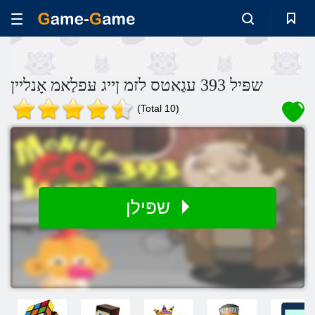
שפּיל 393 עגַאטס לזמ ןייג עּפלַאמ אָנליין
(Total 10)
שפּילן