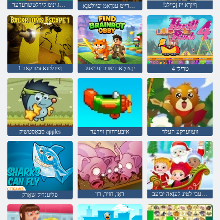
!ףיורַא ייז ןכַיילג
סעמַאג ינימ קידלטשרעדער
זיוה ס' לדיימ ענדָאמ ןפיולטנַא
יבָא טָארניַארב ןעניֿפעג
1 ןפיולטנַא זמורקַאב
טרילז 4
וועווערקע העלד
איבערחזרן ווידער
סבאָסטשיק apples
ןשַאררעבי לטינ לעזַאה יביעב
ראַן, חזיר, רון
פליענדיק שאַרק