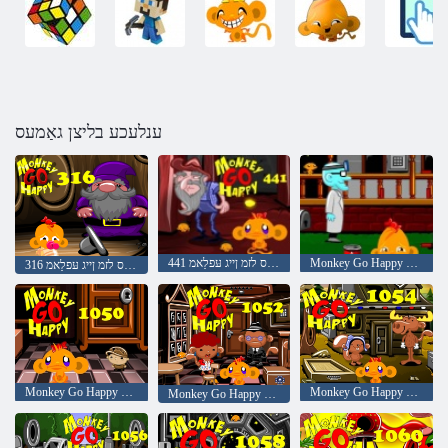
ענלעכע בליצן גאַמעס
Monkey Go Happy Stage 461 סקַאינַאמ ןופ ןַאשנַאמ
441 עגַאטס לזמ ןייג עּפלַאמ
316 עגַאטס לזמ ןייג עּפלַאמ
Monkey Go Happy Stage 1050
Monkey Go Happy Stage 1054
Monkey Go Happy Stage 1052