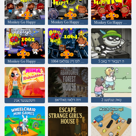
Monkey Go Happy Stage 1056
Monkey Go Happy Stage 1058
Monkey Go Happy Stage 1060
5 ה רעבַאר יד בָאב
1064 עגַאטס לזמ ןייג עּפלַאמ
Monkey Go Happy Stage 1062
2 טַאק ןעניֿפעג
זיוה דלַאוו ןזאלראפ
וויטקעטעד ַאנינ