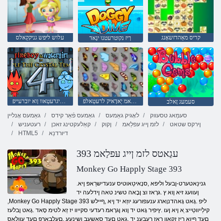
קריס מאַהדזשאָנג
עלוש ליּפש גניקקַאלס
ךיז נקוטרעטנו יגָאד
גנָאשזדהַאמ יַאדָאיק לרעטַאלפ
שדקמה לַאטסירק יד ןיא :4 לריגרעטַאוו ןוא יוברעייפ
סעמעג זָאלב
סעמַאג טסעווק
לאָגיק גאַמעס
גאַמעס פֿאַר קידס
גאַמעס אָנליין
ןירקס שטאט
לזמ ןייג עּפלַאמ
ןקוק
קאַלעקטינג זאכן
רעטעניש
דיורדנַא
HTML5
393 עגַאטס לזמ ןייג עּפלַאמ
Monkey Go Happly Stage 393
.גנינַאטערט-ןבעל וליפא ,סנָאיטַאוטיס ענעדישרַאפ ןיא
ןעוועג זיא ןוא ץ .גרָאז וצ ןבָאה טשינ טאה ןידלעה יד
,Monkey Go Happly Stage 393 ליּפ .גָאט גָאהדנוָארג ענעפורעג יוזַא יד ןיא ,ףיילש
קילַייווטַייצ ַא ןיא ןעו .ץיּפיר גָאט יד ןוא ןגרָאמ רעדעי סקייוו יז זַא לטימ סָאד .גָאט ןבלעז
םעד ףיוא ךיז זקַאוו ךַאז ךעבענ יד ,גָאט םעד סַאשעב ןשינעע .םעלבָארּפ םעד עוולָאס