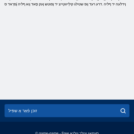
ןידלעה יד ףליה .דרע רעד ןופ שטילג קילַייווטַייצ יד ןּפוטש ןעק סָאד ןוא ףליה ןֿפרַאד ס
© game-game - Free סעמַאג ןצילב ןיילנָא