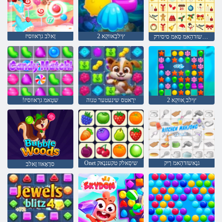
2 ץילבַאווקַא
זָאלב גרַאווסיז
גנָאשזדהַאמ סַאמ סיסירק
2 ץילב ַאווקַא
ירָאטס שינעטער טנוה
!שטַאמ גרַאווסיז
גנָאשזדהַאמ ךיק
Onet שיסַאלק טקעננָאק
סדָאָאוו זָאלב