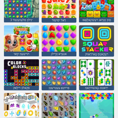
םוב ןטרָאג רעשיגָאלָאָאז
3 ץילב סלעוועשזד
ךָאל יסושזד
ַאנערַא ןכַיילג
תוישעמ ימַאי
רעקַאטס טַארדַאווק
ירָאטס גנָאשזדהַאמ
פרויטאַ צעטרעטן
סקַאלב רילָאק