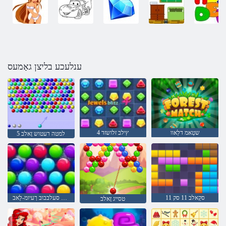
ענלעכע בליצן גאַמעס
שטַאמ דלַאוו
4 ץילב זלושזד
5 למטה רעטוש זָאלב
סקַאלב 11 סק 11
ןַאשידַא סַאמסק סעלבבוב ךעיומ-לַאב
טסייג זָאלב