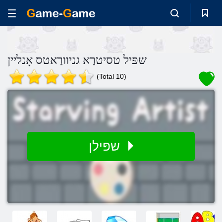
שפּיל טסיטרַא גניוורַאטס אָנליין
(Total 10)
שפּילן