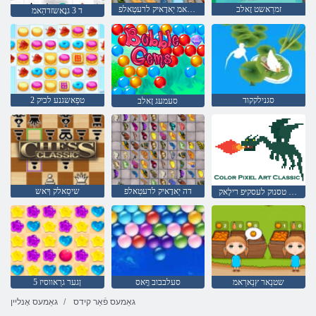
זמרַאשט זָאלב
גנָאשזדהַאמ יַאדָאיק לרעטַאלפ
ד 3 גנָאשזדהַאמ
סגנילקקוד
2 טפַאשגנע לכיק
סעמעג זָאלב
דה יַאדָאיק לרעטַאלפ
שיסַאלק ךָאש
קיסַאלק טסנוק לעסקיּפ רילָאק
שטנַאר ץנַארַאמ
סעלבבוב ףָאס
5 ןגער גרַאווסיז
גאַמעס פֿאַר קידס
גאַמעס אָנליין