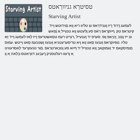
טסיטרַא גניוורַאטס
Starving Artist
.לעמעג ךרוד ךיז ןענידרַאפ וצ טליוו ריא ןוא םוידוטש ןייד
קיטרַאפ טק .ףיוקרַאפ רַאֿפ סע ןלעטש ןוא טנווַייל ַא ןֿפַאש
וצ ייז ןצונ ,ץניַאּפ ןופ .סערּפ יד ןענעייל ,רעַייט רעמ טסַאשטרעּפ ןייז לָאז לעמעג ןייד זַא
טליו .טפיוקראפ ןענעז סָאוו ןוא ןיא טריסערעטניא ןענעז ןשטנעמ סָאוו ןייטש .עמוס
םומיסקַאמ יד ןעמוקַאב ןוא טנווַייל יד ףיוא סע ןטכַארטרַאפ .םור טנעקרעד לַאסרעווינו
ַא ןרעוו רעלטסניק ךעבענ דוורַאטס-בלַאה ַא ןו