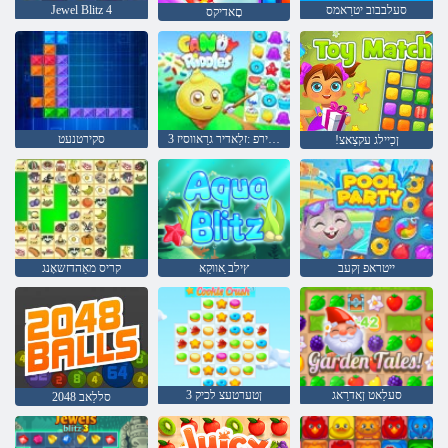
סעלבבוב יטרַאמס
Jewel Blitz 4
םָאדיקס
3 שטַאמ יירפ :זלַאדיר גרַאווסיז
סקירטנעט
!ןכַיילג עקצַאצ
ייטראפ ןקעב
ץילב ַאווקַא
קריס מאַהדזשאָנג
סעלַאט ןַאדרַאג
3 ןטערטעצ לכיק
סללַאב 2048