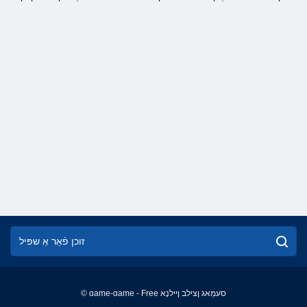
© game-game - Free סעמַאג ןצילב ןיילנָא