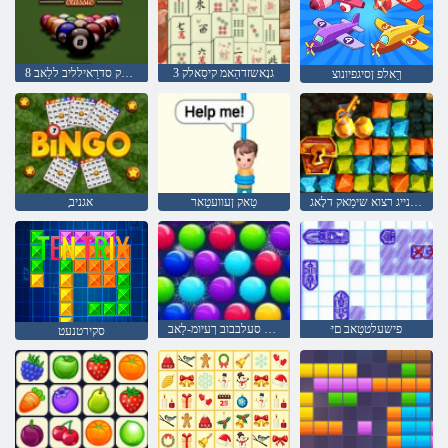
3 גנָאשזדהַאמ קיסַאלק
קיסַאלק סדרַאילליב ללַאב 8
ךַאלפ ןסיגפיונוצ
ףַא נייג רצוא שימַאק דלָאג
טַאק ןעוועטַאר
ָאגניב
ּפישעלטטַאב םי
ןַאשידַא סַאמסק סעלבבוב ךעיומ-לַאב
סקירטנעט