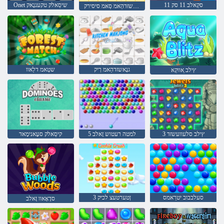
סקַאלב 11 סק 11
Onet שיסַאלק טקעננָאק
גנָאשזדהַאמ סַאמ סיסירק
גנָאשזדהַאמ ךיק
שטַאמ דלַאוו
ץילב ַאווקַא
3 ץילב סלעוועשזד
5 למטה רעטוש זָאלב
קיסַאלק סעָאנימָאד
סעלבבוב יטרַאמס
3 ןטערטעצ לכיק
סדָאָאוו זָאלב