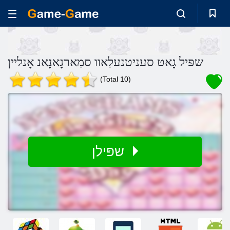
שפּיל גָאט סעניטנעלַאוו סמַארגָאנָאנ אָנליין
(Total 10)
שפּילן