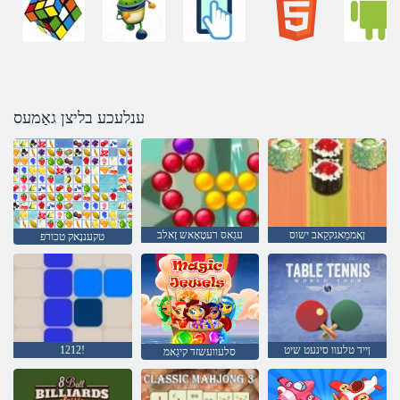
ענלעכע בליצן גאַמעס
ןָאממַאגקקַאב ישוס
עגַאס רעטָאָאש זָאלב
טקעננָאק טכורפ
ןייד טלעוו סינעט שיט
1212!
סלעוועשזד קיגַאמ