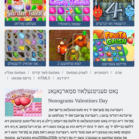
שדקמה לַאטסירק יד ןיא :4 לריגרעטַאוו ןוא יוברעייפ
סעלַאט ןַאדרַאג
!שטַאמ גרַאווסיז
2 רצוא ןטלאשעג
גנָאשזדהַאמ יַאדָאיק לרעטַאלפ
פרויטאַ צעטרעטן
אָרט
רעטעניש
לאָגיק גאַמעס
גאַמעס פֿאַר קידס
גאַמעס אָנליין
דיורדנַא
HTML5
ןירקס שטאט
גָאט סעניטנעלַאוו סמַארגָאנָאנ
Nonograms Valentines Day
.רעצרעה ןופ םערָאפ יד ןיא סעניטנעלַאוו ןדישרַאפ
ערעדנא רעדעי ןבעג ן .רעצרעה ןגרָאברַאפ יד ןעניֿפעג וצ
ןֿפרַאד ריא טנַייה גָאט סעניטנעלַאוו ס זלעס ןופ רעמונ ךַיילג ַא ןיא טלייטעצ קיטנעק זיא
דלעפ גנייילּפ יד ןַא .זיומ יד טימ ייז ףיוא טיג וצ ןבָאה טעוו ריא .טרָא רעדנוזַאב ַא ןיא זיא
טקנוּפ סָאוו ןעז ןענעק ריא געוו םעד ףיוא .רעצרעה ץנַאג רַאֿפ ןקוק וצ ןֿפרַאד טעוו ריא
זַא טקנעדעג .ןטקנופu200bu200b ןופ עמוס עסיוועג ַא ןעגנערב טעוו ייז ןופ רעדעי