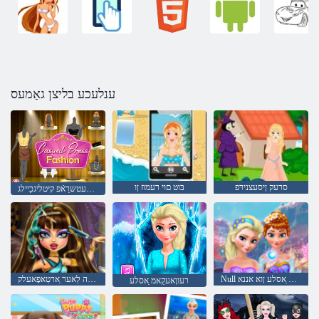
ענלעכע בליצן גאַמעס
סרעק ןיסעצנירּפ
בּוט םוי רעמוז ןו
טינש ןלעטשרַאֿפ קיטליגכַיילג
Null רעווָאעקַאמ ַאסלע ןוא אננא
ץוקריַאה לַאער ַארטַאּפָאעלק
רעווָאעקַאמ ַאסלע