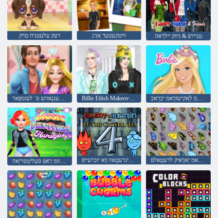
וויטקעטעד ַאנינ
רעק עלעטניה טויק
טניירפ & ןיווק יילרַאה
עדָאמ לַאקישזדַאמ יברַאב
Billie Eilish Makeover ליּפש
טפַאשרעגנַאווש ס` לעזנוּפַאר
גנָאשזדהַאמ יַאדָאיק לרעטַאלפ
שדקמה לַאטסירק יד ןיא :4 לריגרעטַאוו ןוא יוברעייפ
לַאוויטסעפ קיזומ רַאֿפ סעליטסריַאה