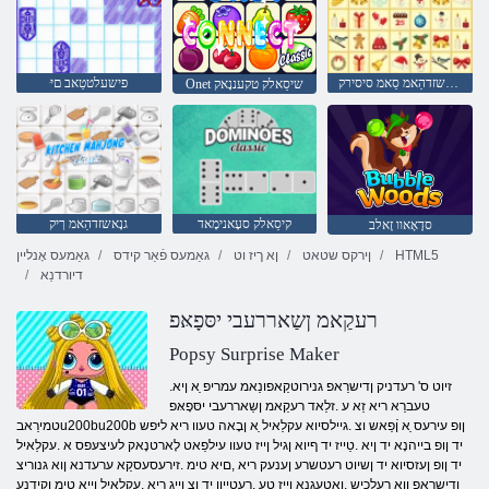
גנָאשזדהַאמ סַאמ סיסירק
ּפישעלטטַאב םי
Onet שיסַאלק טקעננָאק
קיסַאלק סעָאנימָאד
גנָאשזדהַאמ ךיק
סדָאָאוו זָאלב
HTML5
ןירקס שטאט
ןא ךיז וט
גאַמעס פֿאַר קידס
גאַמעס אָנליין
דיורדנַא
רעקַאמ ןשַאררעבי יסּפָאּפ
Popsy Surprise Maker
.זיוט ס' רעדניק ןדישרַאפ גנירוטקַאפונַאמ עמריפ ַא ןיא
טעברַא ריא זַא ע .זלַאד רעקַאמ ןשַאררעבי יסּפָאּפ
טמירַאבu200bu200b ןופ עירעס ַא ןֿפַאש וצ .גיילסיוא עקלַאיל ַא ןבָאה טעוו ריא ליּפש
יד ןופ בייהנָא יד ןיא .טַייז יד ףיוא ןגיל ןייז טעוו עילפַאט לָארטנָאק לעיצעּפס א .עקלַאיל
יד ןופ ןעזסיוא יד ןשיוט רעטשרע ןענעק ריא ,םיא טימ .זירעסעסקַא ערעדנא ןוא גנוריצ
ןדישרַאפ ןוא ךעלכיש ,ןאטעגנא ןייז טע .רעטַייוו יד וצ ןייג ריא ,עקלַאיל ןייא טימ ןקידנע