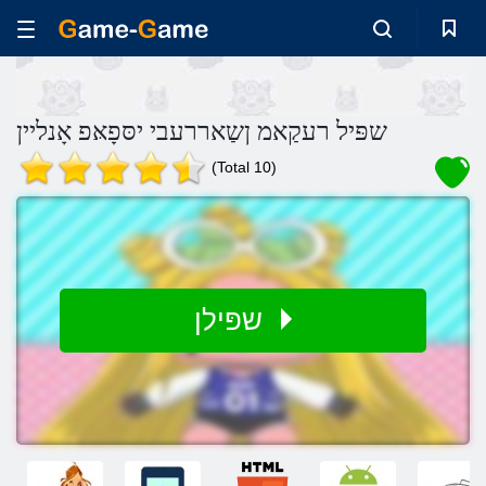
שפּיל רעקַאמ ןשַאררעבי יסּפָאּפ אָנליין
(Total 10)
שפּילן