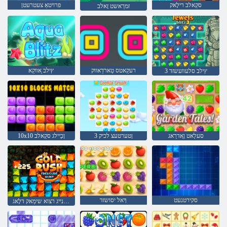
סקַאלב רילָאק
פרויטאַ צעטרעטן
זמרַאשט זָאלב
רעקַאטס טַארדַאווק
ץילב ַאווקַא
3 ץילב סלעוועשזד
סעלַאט ןַאדרַאג
3 ןטערטעצ לכיק
10x10 ןכַיילג סקַאלב
סקירטנעט
ךָאל יסושזד
ףַא נייג רצוא שימַאק דלָאג