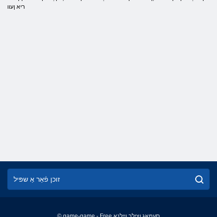
ריא ןעוו
© game-game - Free סעמַאג ןצילב ןיילנָא