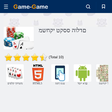
םדלוה ססקט יקחשמ
(Total 10)
חול יקחשמ
םָדָא יּומְד
עגמ ךסמ
HTML5
משחקי קלפים