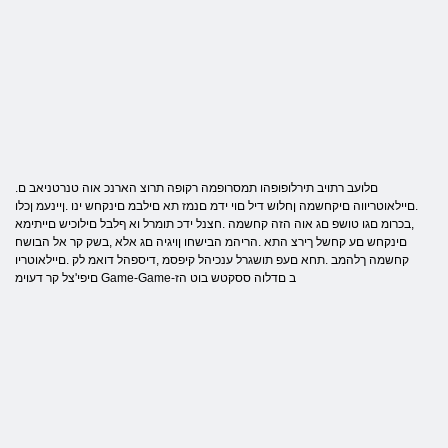
.םלועב רתויב תירלופופהו תמסרופמה רקופה תרוצ הארנכ אוה טנרטניאב ם
.םיילאוטריווה םיקחשמה ןחלוש דיל םוי ידמ םנמז תא םילבמ םינקחש ינו .ןיינעמ ןכלו
,בכרומ םגו טושפ םג אוה הזה קחשמה .חצנל ידכ תומרל וא ףלבל םילוכיש םייתימא
םינקחש םע קחשל ךירצ התא .הריהמ הבישחו ןויגיה םג אלא ,בשק קר אל הבושח
קחשמה ךלהמב .תחא םעפ תושגרל ענכיהל קיפסמ ,דיספהל דואמ לק .םיילאוטריו
םיפי'צל קר דעוימ Game-Game-ב םדלוה ססקטש בוט הז