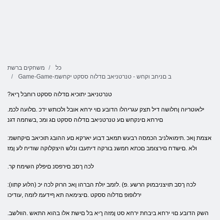
כל
משחקים ברשת
Game-Game-ב םניחב וקחש - טנרטניאב םדלוה ססקט יקחשמ
?טנרטניאב יתוכיא םדלוה ססקט רוחבל ךיא
.ילאוטריוה ןחלושה דיל תצק עגריהלו הדובע םוי ירחא אובל ולכותש ידכ .םלועה לכמ
םירחא םינקחש םע טנרטניאב םדלוה ססקט םג ומכ ,בשחמה דגנ
:אצמת ןאכ .תימואלניב הכמסה רבעש תמאב דבוע יארקא םע ההובג תוכיאב םיקחשמ
ולא .םישדח םירצומב םכתא חמשנ בורקה דיתעבו ונלש היצקלוקה שודיח לע ןמז
.לכה ךסב םירפסנ םיפלק השימח קר
:(הלוע קתוו) לכה ךסב תויצניבמוק הרשע .פ) .לזמב יולת הברהו ןאכ הרוק לכה יכ
ירלופופ םדלוה ססקט .םיצימאה תא ףידעמ לזמה ,עודיכו
.השק הדובע םוי ירחא ביבחת ירחא סט ןמזה ךיא בל םישת אלו בהוא התאש .הוולשב