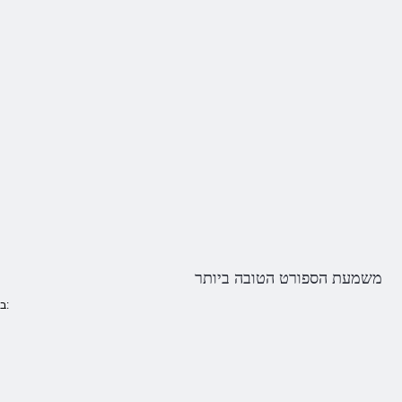
משמעת הספורט הטובה ביותר
בין ההנאות עצום שנותנת לנו את עונת החורף, כגון: