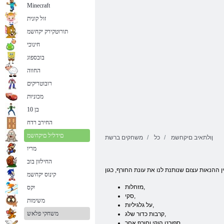
Minecraft
זול קונית
תורוטקירק יקחשמ
חינוכי
בובספוג
החווה
רובוטריקים
מכוניות
בן 10
החירב רדח
םידליל םיקחשמ
ןולתאיב םיקחשמ
כל
משחקים ברשת
מריו
החילזון בוב
קינוס יקחשמ
מזחלות,
יִקס
סקי,
משימות
על גלגיליות,
משחקי פלאש
קרבות כדור שלג,
ספורט הוקי וחורף אחר,