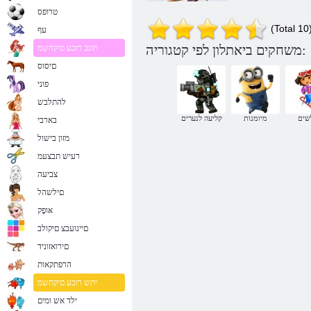
טרופס
(Total 10
עף
משחקים ביאתלון לפי קטגוריה:
תונב רובע םיקחשמ
םיסוס
פוני
להתלבש
שים
מיומנות
קליעה לנערים
בארבי
מזון בישול
רעיש תבצעמ
צביעה
םילשהל
אּופָק
םיינועבצ םיקולב
םירואזוניד
הרפתקאות
יתש רובע םיקחשמ
ילד אש ומים