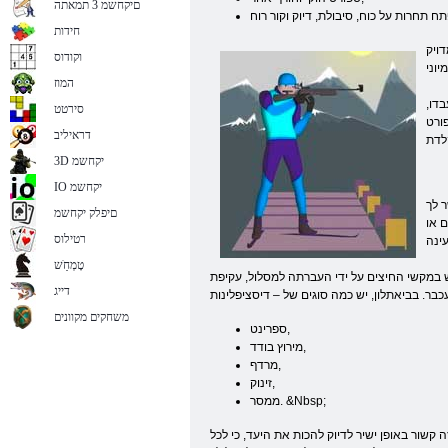
םיקחשמ 3 תמאתה
חידות
ויק
וקודוס
המוז
לא יעבדו,
סירטט
פורט
דראיליב
3D יקחשמ
IO יקחשמ
 לך
םיפלק יקחשמ
 או
רטילוס
טָמְחַׁש
ש במקשי החיצים על ידי העברתה למסלול, עקיפת
דייג
משחקים מקוונים
ספרינט,
מירוץ בודד,
מרדף,
זינוק,
ממסר. &Nbsp;
 קשור באופן ישיר לדיוק להכות את היעד, כי לכל