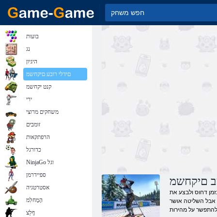
בועות
נג
היגיון
םידלי רובע םיקחשמ
קנט יקחשמ
ירי
משחקים מרוצי
זומבים
הרפתקאות
כדורגל
NinjaGo וגל
ספיידרמן
ב םיקחשמ
אסטרטגיה
זמן דחוס ולבצע את
הָמָחלִמ
 שצדק שולח תשלום בכל
ףָלַצ