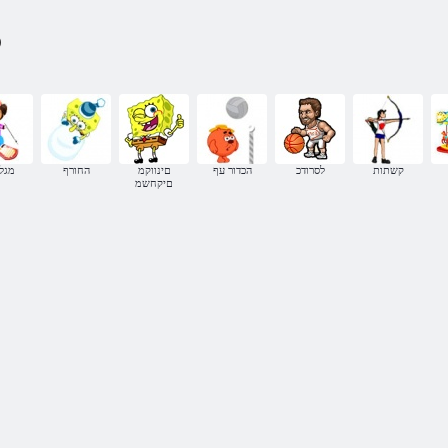
)
קשתות
לסרודכ
הכדור עף
םינווקמ
החורף
מגל
םיקחשמ