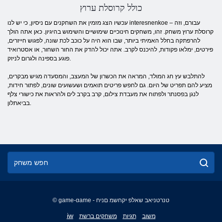
כולל קרוסלת ערוץ
עכשיו הצג מזמין את השחקנים עם ניסיון, כי יש לנו interesnenkoe עבורם, וזה –
קרוסלת ערוץ משחק. זהו, משחקים חינוכיים שימושיים והשימוש בהיגיון. כאן אתה הולך
להרפתקה בחלל האמיתי ביותר, שבו הוא היה על כוכב לכת שונה, לפגוש חייזרים,
פירטים, ימלאו פקודות, להיכנס לקרב. אתה יכול להדק את החור השחור, או אסטרואיד
פוגע בספינה ולגרום לניזק.
להתלבש עץ חג המולד, המראה את הכשרון של המעצב, והמסעדה מגיש מבקרים,
מציע להם תפריט של היום. גם לחפש פריטים תואמים ושעשועים שונים, לפתור חידות,
לנגן בפסנתר ולפתוח את מעבדת צילום, קרב בקרב לים ולהראות את כישורי צלף
בביאתלון.
© game-game - טנרטניאב שאלפ יקחשמ םניח
English
iw
משוב
תגיות
משחקים ברשת