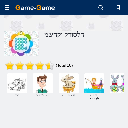
הלסורק יקחשמ
(Total 10)
משחקים
מצא פריטים
אינטליגנטי
גוון
לקטנים