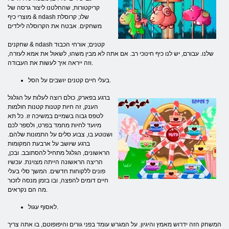
קריקטורות, שהחלטנו ליצור גרסה של
מוצרי כיף & ndash שלו; קרוסלת
משחקים. אבטח את הקרוסלה לילדים
שחקנים & ndash קטנים; אורחי הכבוד
שלנו. עבורם, יש לנו כיף חינוכי רב. אם אתה לא מבין משהו, לשאול את אמא לעזרה,
וזה ייראה איך לעשות את העבודה.
בעלי חיים קטנים יושבים על הסל.
ברגע בפארק, כולם רוצה לעלות על הגלגל
הענק, זה חיות קטנות קטנות חולמות
לטפס גבוה בשמיים במשיכה זו. כל תא
מיועד לחיות מחמד בפרט, ולספר לכם
ושנוטע בו, צבוע סלים על התמונות שלהם.
ברגע שיושב על ארבעת המקומות
הראשונים, הגלגל מתחיל להסתובב. ובכן,
הריצה הראשונה הייתה מצוינת. עכשיו
פונים ללקוחות חדשים. המשך סלי בעלי
חיים דומים להפצה, ובו בזמן מנסה לזכור
מה הם נקראים.
לאסוף עגול.
המשחק הזה ידרוש מאמץ והיגיון. על המגרש עומד בפני גורים והיפופוטם, בו אתה צריך