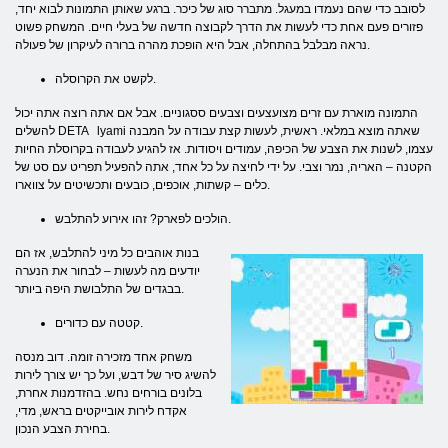
לסובב כדי שהם נעמדו במעגל. מתברר סוג של כיכר. ברגע שאותן התמונות לבוא יחד,
פזורים פעם אחת כדי לעשות את הדרך לקבוצה חדשה של בעלי חיים. המשחק פשוט
נראה מבלבל בהתחלה, אבל היא הופכת מהרה ברורה לעיקרון של פעולה.
לקשט את הקרוסלה.
התמונה מוארת עם זרים מצועצעים וצבעים ססגוניים. אבל אם אתה רוצה אתה יכול
להשלים DETA lyami שאתה מוצא במלאי. ראשית, לעשות קצת עבודה על המבנה
עצמו, לשנות את הצבע של הכיפה, עמודים ויסודות. אז להגיע לעבודה בקרוסלת החיות
הקטנה – האריה, נמר וצבי. על ידי לחיצה על כל אחד, אתה להפעיל תפריט עם סט של
כלים – קשתות, אוכפים, כובעים ותכשיטים על צווארו.
הולכים לפארק? זהו אירוע להתלבש.
בנות אוהבים כל מיני להתלבש, אז הם
יודעים מה לעשות – לבחור את הנערה
בבגדים של התלבושת היפה ביותר.
קטטה עם כדורים.
משחק אחד מזכירה זומה. דוב מנסה
להשיג סיר של דבש, ועל כך יש צורך לירות
בלונים בורחים נחש. בהזדמנות אחרת,
אקדח לירות אובייקטים בראש, מדי,
בחירת הצבע הנכון.