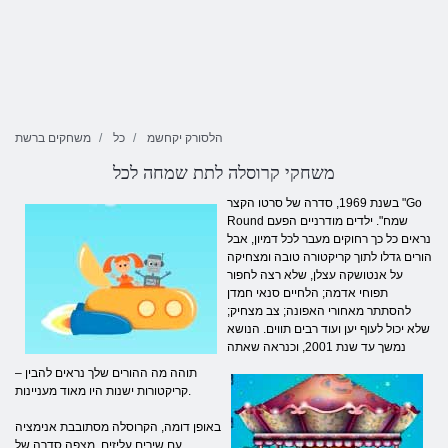
הלסורק יקחשמ
כל
משחקים ברשת
משחקי קרוסלה לתת שמחה לכל
בשנת 1969, סדרה של סרטו הקצר "Go
Round שמח". ילדים מודרניים הפעם
נראים כל כך רחוקים מעבר לכל דמיון, אבל
הורים גדלו לתוך קריקטורה טובה ומצחיקה
על אנטושקה עצלן, שלא רצה לחפור
תפוחי אדמה; הלחיים סנאי חמדן
להסתתר מאחורי האפונה; צב מצחיק;
שלא יכול לעוף יען ועוד רבים תווים. הנושא
נמשך עד שנת 2001, וכנראה שאתה
תוהה מה ההורים שלך נראים להבין –
קריקטורות ישנות היו מאוד מעניינות.
באופן דומה, הקרוסלה מסתובבת אנימציה
עם שירים עליזים, מצפה סדרה של