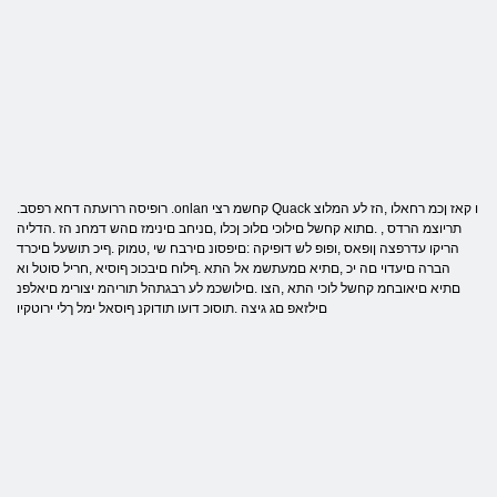
.רופיסה ררועתה דחא רפסב .onlan קחשמ רצי Quack ו קאז ןכמ רחאלו ,הז לע המלוצ
תריוצמ הרדס , .םתוא קחשל םילוכי םלוכ ןכלו ,םניחב םינימז םהש דמחנ הז .הדליה
הריקו עדרפצה ןופאס ,ופופ לש דופיקה :םיפסונ םירבח שי ,טמוק .ףיכ תושעל םיכרד
הברה םיעדוי םה יכ ,םתיא םמעתשמ אל התא .ףלוח םיבכוכ ףוסיא ,חריל סוטל וא
םתיא םיאובחמ קחשל לוכי התא ,הצו .םילושכמ לע רבגתהל תוריהמ יצורימ םיאלפנ
םילזאפ םג גיצה .תוסוכ דועו תודוקנ ףוסאל ימל ךלי ירוטקיו