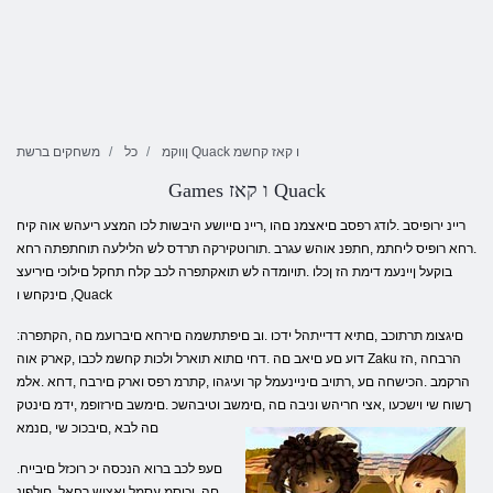
ןווקמ Quack ו קאז קחשמ
כל
משחקים ברשת
Games ו קאז Quack
ריינ ירופיסב .לודג רפסב םיאצמנ םהו ,ריינ םייושע היבשות לכו המצע ריעהש אוה קיח
.רחא רופיס ליחתמ ,חתפנ אוהש עגרב .תורוטקירקה תרדס לש הלילעה תוחתפתה רחא
בוקעל ןיינעמ דימת הז ןכלו .תויומדה לש תואקתפרה לכב קלח תחקל םילוכי םיריעצ
םינקחש ו ,Quack
:םיגצומ תרתוכב ,םתיא דדייתהל ידכו .וב םיפתתשמה םירחא םיברועמ םה ,הקתפרה
דוע םע םיאב םה .דחי םתוא תוארל ולכות קחשמ לכבו ,קארק אוה Zaku הרבחה ,הז
הרקמב .הכישחה םע ,רתויב םיניינעמל קר ועיגהו ,קתרמ רפס וארק םירבח ,דחא .אלמ
ךשוח שי וישכעו ,אצי חריהש וניבה םה ,םימשב וטיבהשכ .םימשב םירזופמ ,ידמ םינטק
םה לבא ,םיבכוכ שי ,םנמא
.םעפ לכב ברוא הנכסה יכ רוכזל םיבייח
םה ,ןכוסמ עסמל ואציש רחאל .םילפונ