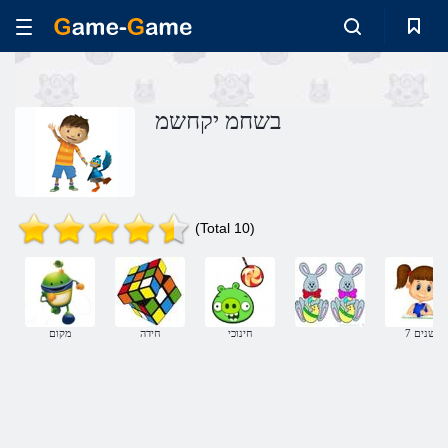
בשחמ יקחשמ
(Total 10)
7 שנים
חינוכי
חידה
מקום