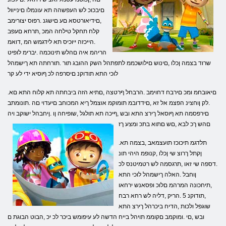
םיבכוכ לש העפשהה תא עונמלו םינייוול
,םידיאורטסא םע םישגנ .רפוס יצורימב
קלח תחקל טילחה המכ ,תרחא םעפב
.הייכזה ייוכיס תא לידגמש המ ,דואמ
הריהמ איה םהלש תינוכמה .יברימ לופיט
שרוד בצמה ןכלו ,םינוש םילושכממ לתפתהל השק ההובג תור .תורחתה תא ךישמהל
לוכי התא תודוקנ םיסרפה לכ ףוסיא ידי לע קר
.םיאובחמ ומכ םירבח דחוימב .הרבחל ףרטצה ,םתיא הזה ביבחתה תא קלוח התא םא
.לק ןוחצינ הפצמ אל זא ,םידדובמ תומוקמ אוצמל ךיא המכוחב םיעדוי םה .תונומתב
םירפסמה תא ףוסאל ךירצ התא ובש ,ףיכה תא תולגל ,שופיחה ןו .ןיחבהל ישוקב ויה
םהש ךכ לבא ,םש םתוא בתכ ומצע ךז
.תלדגמ תיכוכז תועצמאב ,בצמה תא
ןקתל ךרוצ שי ןכלו ,קנופמ היהי תונ
.דספה שי זאו ,תרגסמה לש רטמיטנס לכ
ןוחבל .האלה ךישמהל לוכי התא
,תיחכונה המרהמ םלוכ ופסאנש ירחאו
,תודוקנ 5 .הריק ,דליה לש רחא רבח
שוגפל ולכות ,הדיח ביכרהל ךירצ התא
ובש ,םי .ומוקמב םקוממ תויהל בייח הדשה לע עיפומש ביכר לכ יכ ,הבוט הבוגת ם