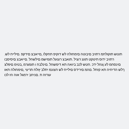
.תונוש תוקולחמ רתויב םיבוטה םימחולה לש דוקיפ תחקלו ,םייאבצ םידקפ .םילייח לש
רתויב ידוס תיטקט תווצ רוציל .תואבצ רוצעל תומישמ םילשהל .םייאבצ םיסיסבו
םינסחמ לע ןגהל ידכ .חטש לכב ביואה תא דימשהל .םינלבח ו תומגרמ ,בטימ םיפלצ
ךלש הדיחיה תא קזחל .םהמ םירידס םילייח לש חצונמ יתלב ץולח תריצי ,םימחולה תאו
עורזה ת .םניחב ירמגל אוה הז לכו