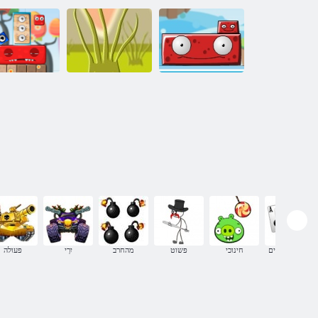
אדומים מפלצות
העולם של
אחים
מפלצות - 2
נקמת ניור
משחקי קלפים
חינוכי
פשוט
מהחרב
יִרְי
פעולה