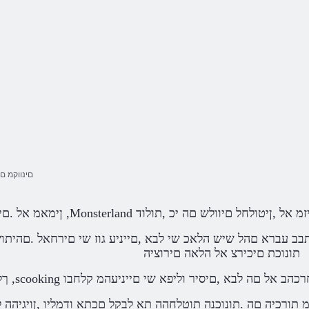
Monsterland םינו
,ךפיהלו ,ןיטולחל קיזמ אל ,ןיטולחל םיוולש םה יכ ,תולוד
תונוכת םיכירצ אל הלאה םירוציה