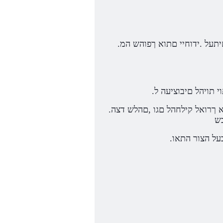
.םיריעצ םידלי לש םירוהה לכ ומכ ,תאז םע ,ינונשי דימת לבא ,םודא םג .ערפומ ולש םולששכ קהפמ ותוא האור התא תובורק םיתעל .ידוחיי םתוא ךפוהש המ
 תויהל םיבוציעה ל
.םייפנכ םע םירוצי רשוכב תילעמ ומכ .היוצרה הדוקנל עיגמ התא רשאכ תדרל ,םתוא זיזהל ,ברקתהל םהל הכחמ ה .תיתחתל םתוא ךרואל קילחהל םגו ,םהלש דצה
כש