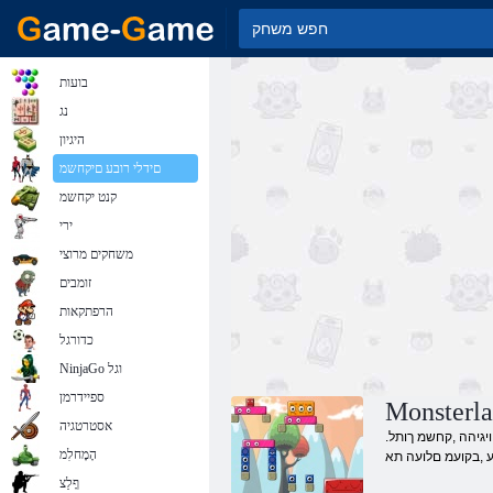
בועות
נג
היגיון
םידלי רובע םיקחשמ
קנט יקחשמ
ירי
משחקים מרוצי
זומבים
הרפתקאות
כדורגל
NinjaGo וגל
ספיידרמן
אסטרטגיה
.עיפוהל רתוי תובכרומ תומישמ לש תונוכת ,תוטשפ לש הארמה ירוחאמ םימ .םולשת אלל קחשל רתוי השק תויהל ךפוה הז הגרדהב לבא ,תומישמה םע דד .תוחנהל ידכ רתוי בכרומה ןויגיהה ,קחשמ ךותל
הָמָחלִמ
ע ,בקועמ םלועה תא
ףָלַצ