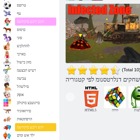
טרופס
עף
תונב רובע םיקחשמ
םיסוס
פוני
להתלבש
בארבי
מזון בישול
(Total 10
רעיש תבצעמ
צביעה
םילשהל
אּופָק
םיינועבצ םיקולב
צות
חידה
HTML5
םירואזוניד
עוגנ רוזא
הרפתקאות
יתש רובע םיקחשמ
ילד אש ומים