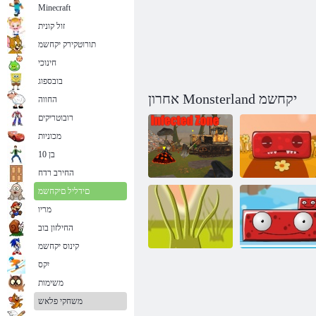
Minecraft
זול קונית
תורוטקירק יקחשמ
חינוכי
בובספוג
אחרון Monsterland יקחשמ
החווה
רובוטריקים
מכוניות
בן 10
החירב רדח
םידליל םיקחשמ
מריו
החילזון בוב
Monsterland 3
עוגנ רוזא
קינוס יקחשמ
יִקס
משימות
אדומים מפלצות
העולם של
אחים
מפלצות - 2
משחקי פלאש