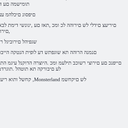
תומישמה םע דד
.םיפסונ םיכלהמ ע
,םירח
.שגפיהל םירוביגל 
.םנמנה הרוהה תא שוגפתש דע לופית הנטקה הייבוק
לע םיבורקה תא תוטהל .תוגרדמ
.קחשל ותוא ריעהל ,אבאל עיגהל הצור םג אוה .םהלש קחשמה תואסריג לכ תא רובעל הצור התאו ,Monsterland לש םיקחשמ