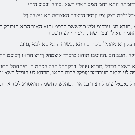
ומתה התא רהמ המכ הארי רשא ,בהזה יבכוכ היהי
צבל ילבמ רצק ןמז קרפב היוצרה האצותה תא גישהל ךל
אמ ןתוא לידבמ רשא ,תויפ ידי לע תופסוו
רוזעל ךיא אוצמל טלחהב התא ,בשוח התא םא לבא ,םיב
ה ,תעב הב .החוטבו תוחונ םיכרד איצמהל ךירצ התאו ךבוסמ רתוי
ה לע וליאכ תוגרדמב ץופקל לכות התאו ,תרחא לע קופדל רשא ן