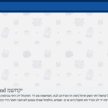
Monsterland יקחשמ
ה ידי לע הכרד תא תוקנל ךרוצ שי ם .ישומיש ,אילפהל שגרמ עוצעצ לש תובר תומר ךרד רבו