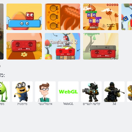
עיר מפלצות 2
3 חזרות נוער
Monsterland - 2
Monsterland
Monsterland
)
משחקים דנלרטסנומ לפי קטגוריה:
4 Monsterland:
נקמה זוטרה
Junior עוד אחת
Monsterland 2
Monsterland 3
3d
קליעה לנערים
WebGL
אינטליגנטי
מיומנות
מפל