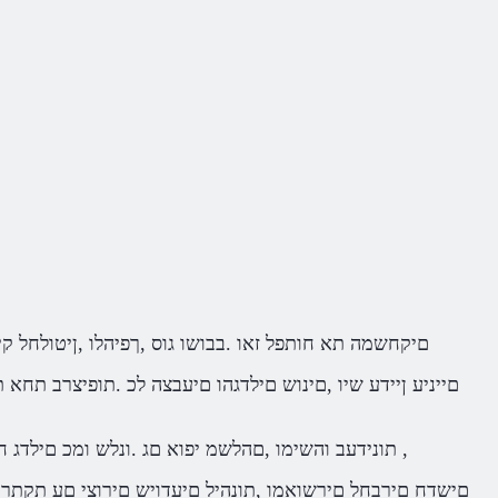
?ןימאמ אל .םייגול םיליגרתל םתוא תכללו ,Monsterland םיקחשמה תא חותפל זאו .בבושו גוס 
.ךל לכתסמ תוריהזב והשימ ,scooking תונידעב והשימו ,םהלשמ יפוא םג .ונלש ומכ םילדג חרכהב אל םה לבא ,םיסיר וליפא שי םייניעהמ קלחבו ,