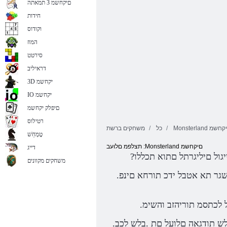
םיקחשמ 3 תמאתה
חידות
וקודוס
המוז
סירטט
דראיליב
3D יקחשמ
IO יקחשמ
םיפלק יקחשמ
רטילוס
וקמ םיקחשמ
כל
משחקים ברשת
טָמְחַׁש
תצלפמ םלועב :Monsterland םיקחשמ
דייג
משחקים מקוונים
.םייניע ןיידע שיו ,םינוש םילדגהו םיעבצה לכ .תופיצרב תחא תבב עברא םהל שיש הלאכ שי לבא ,םייניע גוז שי םירחאל .םהיתושגר תא אטבל ידכ תורחא םינפ
.םישדח םירבחל םירשואמו ,תונהיל םיעדויש םירוצי םע תקתרמ תורכיה םה .תונוכנה תוטלחהה תא לבקל םכתא ודמליו ,ןויגיהה לש תודגאה םלועל םת .בלש לכב