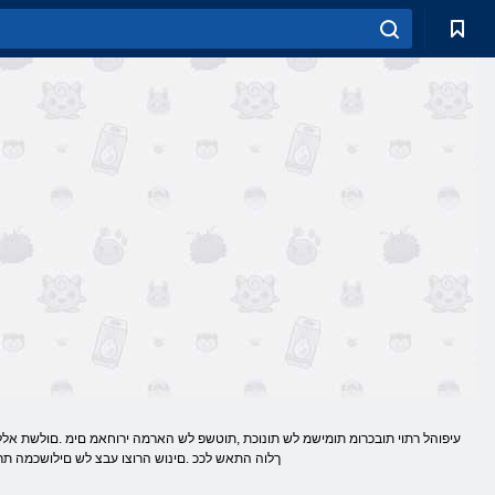
ךלוה התאש לככ .םינוש הרוצו עבצ לש םילושכמה תרס