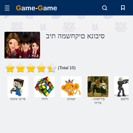
סיבונא םיקחשמה תיב
(Total 10)
הלועפ
- םירתסומ
שפחמ
חידה
פריטי איסוף
םירוה