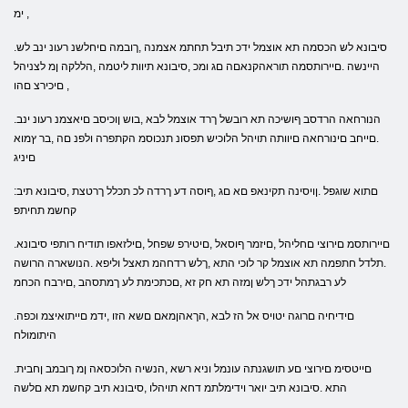
ימ ,
.סיבונא לש הכסמה תא אוצמל ידכ תיבל תחתמ אצמנה ,ךובמה םיחלשנ רעונ ינב לש
היינשה .םיירותסמה תוראהקנאםה םג ומכ ,סיבונא תיוות ליטמה ,הללקה ןמ לצניהל
םיכירצ םהו ,
.הנורחאה הרדסב ףושיכה תא רובשל ךרד אוצמל לבא ,בוש ןוכיסב םיאצמנ רעונ ינב
.םייחב םינורחאה םיוותה תויהל הלוכיש תפסונ תנכוסמ הקתפרה ולפנ םה ,בר ץמוא
םיניג
:םתוא שוגפל .ןויסינה תקינאפ םא םג ,ףוסה דע ךרדה לכ תכלל ךרטצת ,סיבונא תיב
קחשמ תחיתפ
.םיירותסמ םירוצי םחליהל ,םיזמר ףוסאל ,םיטירפ שפחל ,םילזאפו תודיח רותפי סיבונא
.תלדל חתפמה תא אוצמל קר לוכי התא ,ךלש רדחהמ תאצל וליפא .הנושארה הרושה
לע רבגתהל ידכ ךלש ןמזה תא חק זא ,םכתכימת לע ךמתסהב ,םירבח הכחמ
.םידיחיה םרוגה יטויס אל הז לבא ,הךאהןמאם םשא הזו ,ידמ םייתואיצמ וכפה
היתומולח
.םייטסימ םירוצי םע תושגנתה עונמל וניא רשא ,הנשיה הלוכסאה ןמ ךובמב ןחבית
התא .סיבונא תיב יואר וידימלתמ דחא תויהלו ,סיבונא תיב קחשמ תא םלשה