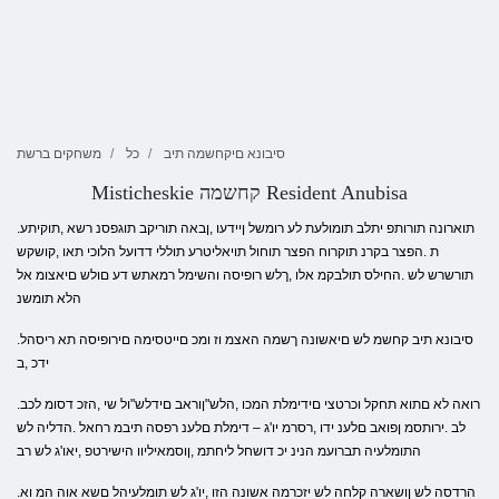
סיבונא םיקחשמה תיב
כל
משחקים ברשת
Misticheskie קחשמה Resident Anubisa
.תוארונה תורותפ יתלב תומולעת לע רומשל ןיידעו ,ןבאה תוריקב תוגפסנ רשא ,תוקיתע
ת .הפצר בקרנ תוקרוח הפצר תוחול תויאליטרע תוללי דדועל הלוכי תאו ,קושקש
תורשרש לש .החילס תולבקמ אלו ,ךלש רופיסה והשימל רמאתש דע םולש םיאצומ אל
הלא תומשנ
.סיבונא תיב קחשמ לש םיאשונה ךשמה האצמ וז ומכ םייטסימה םירופיסה תא ריסהל
ידכ ,ב
.רואה לא םתוא תחקל וכרטצי םידימלת המכו ,הלש"ןוראב םידלש"ול שי ,הזכ דסומ לכב
לב .ירותסמ ןפואב םלענ ידו ,רסרמ יו'ג – דימלת םלענ רפסה תיבמ רחאל .הדליה לש
התומלעיה תברועמ הנינ יכ דושחל ליחתמ ,ןוסמאיליוו הישירטפ ,יאו'ג לש רב
.הרדסה לש ןושארה קלחה לש יזכרמה אשונה הזו ,יו'ג לש תומלעיהל םשא אוה המ וא