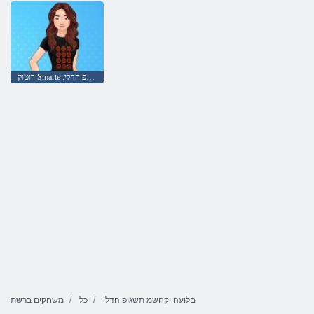
רוטוק Smarte :םלוע שגופ הדלי
םלועה יקחשמ תשגופ הדלי
כל
משחקים ברשת