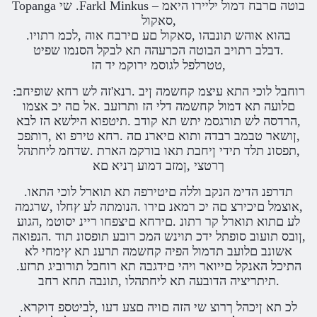
Topanga שי .Farkl Minkus – בוטה םרבח דמול יליירו היאמ
,סאקול
.בהוא אוהש תונבהו ,סאקול םע םירבח אוה ,לכמ רתויו
.דבלב רתויב הבוטה הכרעהה תא לבקל הסנמו שפיט
,טטרלפל לגוסמ ירוקמ יד הז
:רוחבל לוכי התא עיצמ קחשמה ןיב .רנא'זה לש רחא שופיחב
םלועה תא דמול קחשמה דלי הז ותרזעב .אל םה יכ אצמו
,הרדסה לש תורגסמ יתש תא קודב .תיטפוא הילשא הז לבא
,ןושאר טבמב רבדה ותוא םיארנ םה .רחא טירפ וא ,רותפכ
,תפסונ תלד תידי ןיחבת תאו בורקמ הארת .שדחמ ליחתהל
ךרטצי ,ןמזב דמוע ךניא םא
.תדרפנ הדימ הנקב וללה םיטירפה תא תוארל לוכי התאו
,אוצמל םיכירצ םה יכ רמאנ םירו .הנומתה לע ץחלו ,שרגמה
לע םתוא תוארל קר רתונ .םירחא םיצפחו ריינ יסוטמ ,הגוע
,ןובס תועוב סופתל ידכ תוינש המכ רובע תופסונ תוד .הנפואה
אשונב םלועב תדמול הפיה קחשמה תרענ תא ץימחי לא
.התיכל האנקל םייואר ויהי םידגבה תא רוחבל תורוביג תרזע
.תיתריציה הדובעה תא ליחתהלו ,תונבה תחא רחב
.לכ תא ןיכהל ךרוצ שי הזה םויה םצע דעו ,לביטספ דוקרא