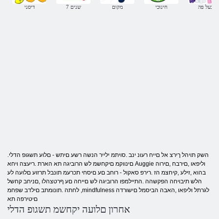
בעל פה
חינוכי
מקום
7 שנים
דיסני
.השק תויהל ךירצ אל םייח רעונ ינב .סויתמ ילייר הנשה רשע םיתש - םלוע תשגופ הדלי
םינווקמ םיקחשמ לש הרוביגה תא הארת .ריעצה ויחא Auggie וליפאו ,םירבח ,םירוה
בהוא ,זילע ,קיחצמ הז .רירפ סאקול - רוחב םע םיסחי תכרעמ תונבל תרזוע םלועה לע
הלש תיבויחה הפקשהה .התיילמפו הרוביגה לש םייחה םע ףרטצהלו ,םניחב קחשל
לחתה .תונומתב םילדב שפחמ ,mindfulness לגרתל וליפאו ,האבה הביסמל םישורדה
םיטירפה תא
אחרון םלועה יקחשמ תשגופ הדלי