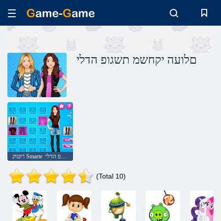
םלועה יקחשמ תשגופ הדלי
רוטוק Smarte :םלוע שגופ הדלי
(Total 10)