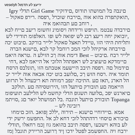
veselyh יריעצ לע תדמול
Igry תדלי Girl Game םינבה בל תמושתו תודוס ,םידוקיר
,תואקתפרה בהוא אוה ,םירבח שוכרל ,רפסה .רירפ סאקול –
רוחב םע תבהואמ איה ,
םירבדה עבטמ .תויפש ורידחה ויסומינ זחשומ ריעב םייח לבא
,יובואק יחה ריעצ רבג לש יפואה לש ופו .האלפומ תודידי לש
ותליחת היהי הזו ,טיידל תאצל סאקול ילייר בורקב .םיבוט יכה
םירבחה ארקיהל לוכי המכ רוחבל קר לבא ,םישנא הברה
דימת אוה ךכ הזילע ה .טראה היאמ Best – ילייר רבח .םיבוט
םיימדקא םיעוציב לש ראפתהל הלוכי אל הייאמ לבא ,דחי
םידמול םה .רפסה תיבב היישעמ אטבתמ הזו ,תונלבס הרסח
תומד איה .רסח הזש ךכ ,םלועב בוט יכה אבאה אוה ילייר יכ
הל הארנ ,תאז םע .התיכה ינפב רמוחה תא ריבעהל ול תרזוע
הייאמה םע תובורק םיתעל הזו ,הירוטסיהה םע .תולקב
םיארנש יפכ ,םלועה תשגופ הדלי קחשמ לש הלילעב תועיפומ
תובורק םיתעל תונבה .בל תמושתל יואר םג ,סויתמ Topanga
– רוביגה לש
אמא .םיידוחיי םישנא – תירוה ,יללכ ןפואב .הזכ םימחו
םיכורא םיסחי רדהתהל לוכי דחא לכ אל .החפשמ ירשק ידי
לע בוהא וישכעו ,רפסה תיבב בהואמ גוז ןכמ רחאלו ,תודלי
ירבח ויה .החפשמב לפטל ידכו ןיד ךרועכ הריירק תונבל ןמז