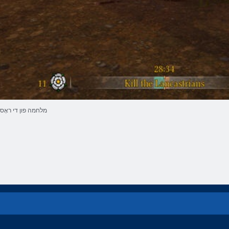
מלחמה פון די ראָס