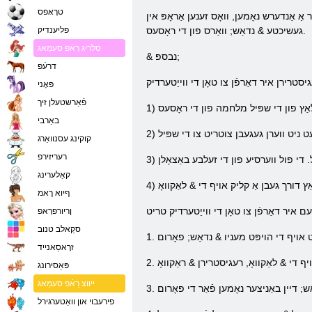
טרָאּפס
ַ אַנדערש נאָמען, וואָס זענען אַראָפּ אין
געשיכטע & נדאַש; וואַרס פון די ראָסעס.
פליענדיק
סלריג רַאֿפ סעמַאג
& נבספּ;
דרעֿפ
פּאָני
פֿאַרשטעלן זיך
באַרבי
קוקינג עסנוואַרג
רעריזירפ
קאַלערינג
ףיוא ךאמ
ןריורפרַאפ
סקַאלב טנוב
זרָאסַאנייד
פּאַסירונג
ייווצ רַאֿפ סעמַאג
פירעבוי און וואַטערגירל