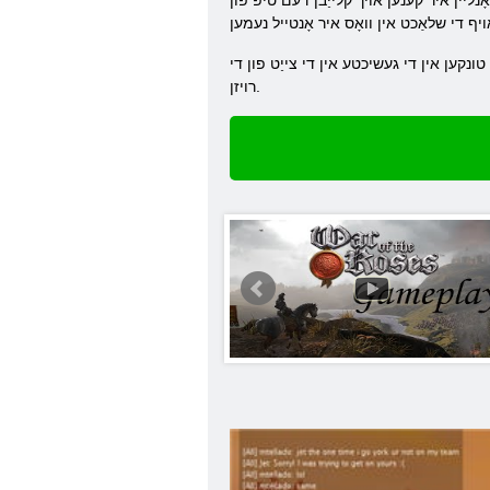
ָנליין איר קענען אויך קלייַבן דעם טיפּ פון
טונקען אין די געשיכטע אין די צייַט פון די
רויזן.