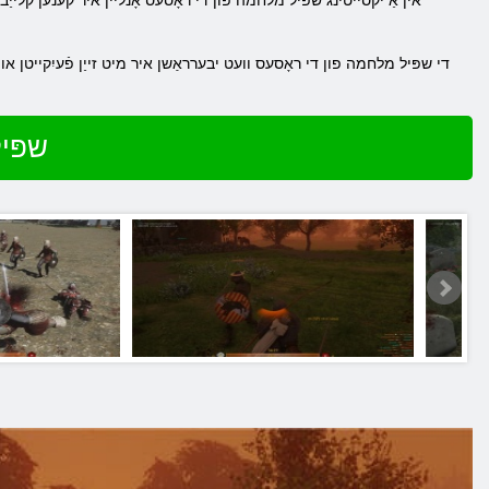
אין אַ יקסייטינג שפּיל מלחמה פון די ראָסעס אָנליין איר קענען קלייַבן 
די שפּיל מלחמה פון די ראָסעס וועט יבערראַשן איר מיט זייַן פֿעיִקייטן און
שפּי