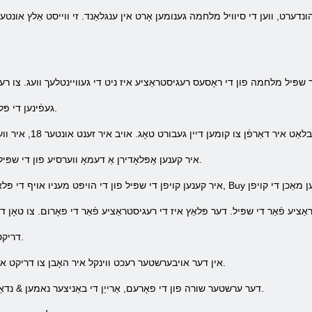
נדערט, ווען די סיוויל מלחמה גענומען אָרט אין ענגלאַנד. זי ווייסט אַלץ אונטער א
1) געפֿינען די פּלאַץ פון די שפּיל מלחמה פון די ראָסעס.
3) איר קענען אָפּלאָדירן אַ דעמאָ ווערסיע פון ​​די שפּיל. די פול ווערסיע פון ​​די זעלבע באַצאָלן.
1. דריקט אויף די הויפּט מעניו & נדאַש; פאָרום.
2. אין דער אויבערשטער רעכט ווינקל איר האָבן צו דריקט אויף די & לאַקוואָ, רעגיסטרירן & ראַקוואָ.
3. דער ערשטער שורה פון די פאָרעם, אַרייַן די באַניצער נאמען & נדאַש; דיין באַניצער נאָמען פֿאַר די פאָרום.