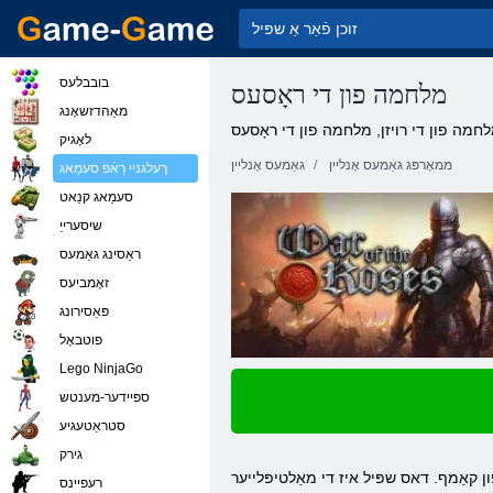
בובבלעס
מלחמה פון די ראָסעס
מאַהדזשאָנג
לחמה פון די רויזן, מלחמה פון די ראָסעס
לאָגיק
ממאָרפּג גאַמעס אָנליין
גאַמעס אָנליין
ךעלגניי רַאֿפ סעמַאג
סעמַאג קנַאט
שיסערייַ
ראַסינג גאַמעס
זאָמביעס
פּאַסירונג
פוטבאָל
Lego NinjaGo
ספּיידער-מענטש
סטראַטעגיע
גירק
רעּפיינס