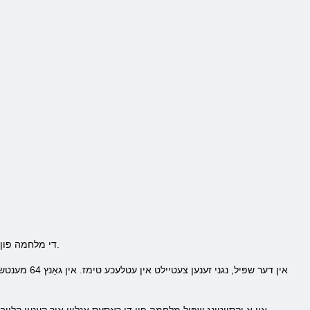
די מלחמה פון די ראָסעס שפּילן איר וועט זיין אויף יעדער זייַט פון די פּלאַנטאַגענעץ, אָדער לאַנקאַסטער און יארק. דאָ די ברירה איז דייַן.
אין דער שפּי