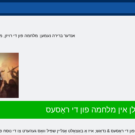
אנדער ברירה נעמען: מלחמה פון די רויזן, מ
לן אין מלחמה פון די ראָסעס