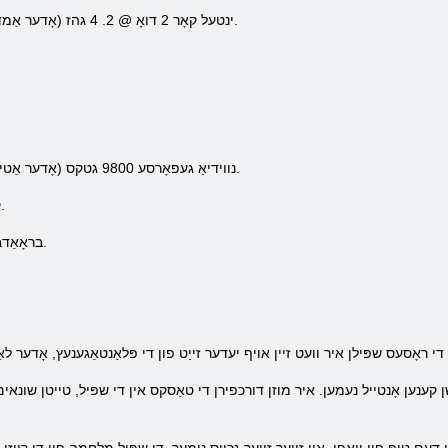
ינטעל קאָר 2 דואָ @ 2. 4 גהז (אָדער אַמד אַטהלאָן 64 קס 2 5200+) - פּראַסעסער.
נווידיאַ געפאָרסע 9800 גטקס (אָדער אַטי ראַדעאָן הד 4870) & נדאַש; וידאו מאַפּע.
קאַמפּאַטאַבאַל דירעקטקס - געזונט קאָרט.
בראָאַדבאַנד אינטערנעט קאַנעקשאַן & נדאַש; נעץ.
ל, נגני זענען צעטיילט אין עטלעכע טימז. אין גאַנץ 64 מענטשן קענען אָנטייל נעמען. איר מוזן דורכפירן די טאַסקס אין די ש