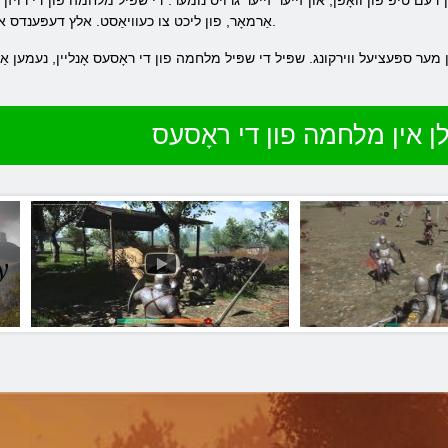
דעם טיפּ פון וואָפן, און זייער זייער גרויס נומער. די שפּיל מלחמה פון די רויזן א
אַרמאָר, פון ליכט צו כעוויאַסט. אלץ דעפּענדס אויף די שלאַכט אין וואָס איר אָנטייל נעמען.
 מער ספּעציעל ווירקונג. שפּיל די שפּיל מלחמה פון די ראָסעס אָנליין, נעמען אַ 
לן אין מלחמה פון די ראָסעס