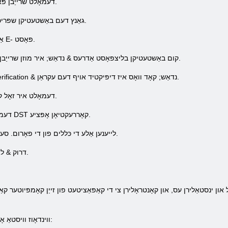
4. דעמאָלט שרייַבן פּאַראָל & נדאַש; די פּאַראָל פֿאַר די שפּיל.
5. גאַנץ דעם באַשטעטיקן שפּריכוואָרט & נדאַש; שייַעך-אַרייַן די פּאַראָל.
6. אַרייַן בליצפּאָסט אַדרעס & נדאַש; אייער E- פּאָסט.
7. קום באַשטעטיקן בליצפּאָסט אַדרעס & נדאַש; איר מוזן שרייַבן ווידער אַדרעס אַ עלעקטראָניש קעסטל.
8. ווייַטער איר דאַרפֿן צו קומען די בילד verification & נדאַש; קאָד וואָס איז דיפּיקטיד אויף דעם עקראַן.
9. דעמאָלט איר זאָל קלייַבן זאָנע & נדאַש; זאָנע איר ניטאָ אין.
10. דעמאָלט קלייַבן פון די דראָפּדאָוון רשימה DST קאָררעקטיאָן אָפּציע.
11. לייענען אַלע די כּללים פון די פאָרום. סעלעקטירן זאכן וואָס איר ווילן צו צולייגן.
12. דרוק & לאַקוואָ, גאַנץ רעגיסטרעטיאָן & ראַקוואָ.
 ינסטאַלירן עס, און קאָנטראָלירן צי די קאַפּאַציטעט פון זייַן קאָמפּיוטער קאַפ
ווינדאָוז וויסטאַ אָדער 2007 - די אַס (אַפּערייטינג סיסטעם):