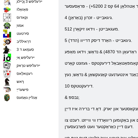
ַיירעליּפש 3 ןכַיילג
פּאַזאַלז
4 גיגאבייט - זכּרון (באַראַן).
וקָאדוס
ַאמוז
512 מעגאבייטן - וידאו זיקאָרן.
סירטעט
5 גיגאבייט - האַרד דיסק דרייוו (הדד).
דרַאילליב
סעמַאג ד 3
ַיירעליּפש ָאי
ַיירעליּפש טרָאק
רעטַאלַאס
ךָאש
דירעקטטקס 10.
פישערייַ
& נבספּ;
אָנליין גאַמעס
פּיל, טייטן שונאים און באַקומען ריוואָרדז ווי ווייזט. רעכט צו
דעם דיין כאַראַקטער וועט פֿאַרבעסערן.