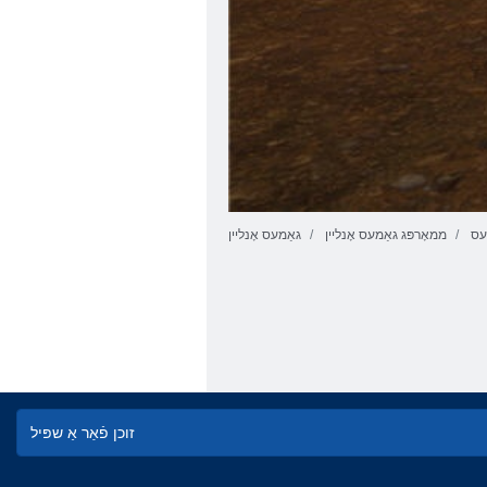
עס
ממאָרפּג גאַמעס אָנליין
גאַמעס אָנליין