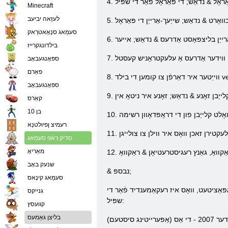
Minecraft
לעזַאה יביעב
סעמַאג סנָאָאטרַאק
בילדונגקרייז
ספּאָנגעבאָב
פאַרם
ספּאָנגעבאָב
קאַרס
בן 10
רעמיצ ןפיולטנַא
סדיק רַאֿפ סעמַאג
מאַריאָ
שנעק באָב
& נבספּ;
סעמַאג קינָאס
ּאַציטעט, וואָס איז רעקאַמענדיד פֿאַר די
גנייקס
שפּיל:
קוועסץ
בליצן גאַמעס