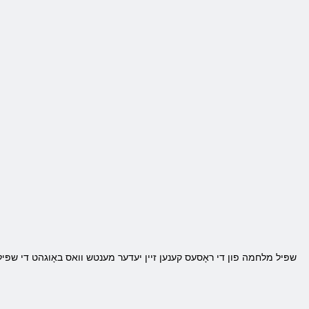
שפּיל מלחמה פון די ראָסעס קענען זיין יעדער מענטש וואס באָוגהט די שפּיל און