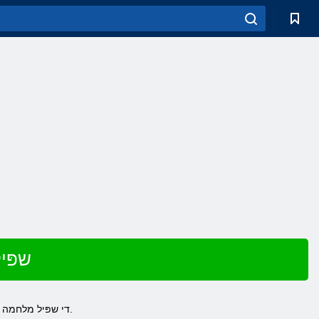
שפּי
די שפּיל מלחמה פון די ראָסעס & נדאַש; איז אַ באַצאָלט אָנליין שפּיל וואָס געהערט צו די נוסח פון קאַמף. דאס שפּיל איז די מאַלטיפּלייער.