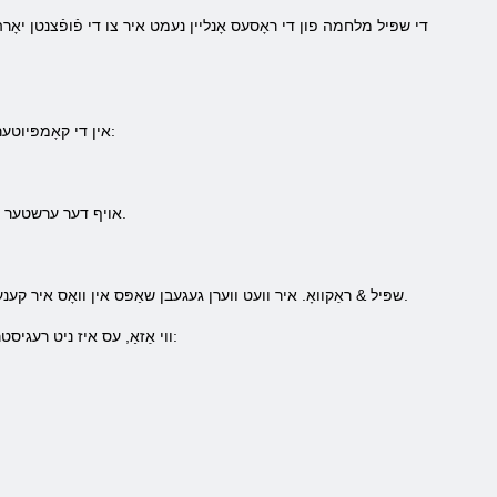
די שפּיל מלחמה פון די ראָסעס אָנליין נעמט איר צו די פֿופֿצנטן יאָרהו
אין די קאָמפּיוטער שפּיל מלחמה פון די ראָסעס רעגיסטראַציע איז ניט די געוויינטלעך וועג. צו רעגיסטרירן איר דאַרפֿן צו טאָן די ווייַטערדיק:
2) אויף דער ערשטער בלאַט איר דאַרפֿן צו קומען דיין געבורט טאָג. אויב איר זענט אונטער 18, איר וועט ניט ווערן געגעבן צוטריט צו די שפּיל.
4) איר קענען קויפן די שפּיל פון די הויפּט מעניו אויף די פּלאַץ דורך געבן אַ קליק אויף די & לאַקוואָ, Buy שפּיל & ראַקוואָ. איר וועט ווערן געגעבן שאַפּס אין וואָס איר קענען מאַכן די קויפן.
ווי אַזאַ, עס איז ניט רעגיסטראַציע פֿאַר די שפּיל. דער פּלאַץ איז די רעגיסטראַציע פֿאַר די פאָרום. צו טאָן דעם איר דאַרפֿן צו טאָן די ווייַטערדיק טריט: