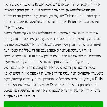
אויף די קאָסטן פון הירינג אַן עליט אַפּאַראַט & מדאַש; די אָפיציר און
זיין ספּעשאַלאַזיישאַן. ווי פֿאַר פינצטער ענין קענען קויפן פאַרשידן
שטאַם באָנוסעס, אָדער שיקן עס צו אייער Friends. דורך דעם וועג
אין די האר פון די גאַלאַקסי צו שפּילן מיט דיין Friends איז פיל מער
שפּאַס ווי אַליין.
,
איבער דער שטאַם קאָמפּאָנענט דעוועלאָפּערס פּאָקאָרפּעלי עמעס
גענוג. אין פאַקט, ווי אין פילע אנדערע גאַמעס, איר קענען אָרגאַניזירן
אייער בונד אָדער ווערן גליק יגזיסטינג. פּרוף פון אַ ויסגעצייכנט לערנען
פון די געזעלשאַפטלעך קאָמפּאָנענט פון די שפּיל איז קעסיידער
אַפּדייטינג די שטאַם אָפּטיילונג איז אָנליין שפּיל ווו נגני פֿון צייַט צו צייַט
דערקלערן מלחמה אויף יעדער אנדערער און ווענדעטטאַס.
,
שפּיל די האר פון די גאַלאַקסי איז רעקאַמענדיד צו אַלע יענע וואס
מאַטערן איינער-סידעדנעסס פון די פאַרשידן גאַמעס אין די זשאַנראַ פון
פאַנטאַזיע. אויב איר ווילן צו פּרובירן זיך ווי אַ גרויס קייסער, וואָס Falls
בייַ די פֿיס פון די גאנצע פּלאַנעט & מדאַש; דעם שפּיל איז פֿאַר איר.
צייכן אַרויף און באַווייַזן צו אַלעמען אַז נאָר איר & מדאַש; דער עמעס
האר פון די גאַלאַקטיק.
,