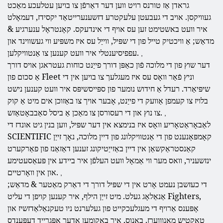
גראדן אַז טורנס רויט ווען דער דאַרפֿן צו בויען עטלעכע מאַכט
געוויקסן. אויב די געבעטן עלעקטרע דזשענערייטאַד יקסידז, דעמאָלט
איר וועט באשטימט זען עס אויף די אינדעקס. קאָנטראָל ענערגיע &
מדאַש; אַ וויכטיק טייל פון די שפּיל, ווייַל עס איז משפּיע ווי געשווינד און
עפפיסיענטלי איר וועט קענען צו אַנטוויקלען.
,
דער שוץ פון די מלוכה פֿון כאַפּן דורך פייַנט כוחות געטראגן אויס דורך
אַ סכום פון Fleet וניץ פֿאַר וואָס עס איז מעגלעך צו בויען אין די
שיפּיאַרד. רעדל אַ חידוש נומער פון ספּייסשיפּס איר וועט קענען נישט
בלויז צו קעמפן אַוועק די פייַנט, אָבער אויך צו באַזוכן אים מיט אַ קוק
צו נוץ און די רעסורסן צו מאַכן אַ ביסל סאַבבאָטאַזש.
,
לאַבאָראַטאָריע וואָס איז בנימצא אין דער שפּיל, ווען בנין גיט אונדז די
SCIENTIFIC קאָמפּאָנענט פון די אַנטוויקלונג פון דיין מלוכה, נאָך זייַן
קאַנסטראַקשאַן אין דיין באַזייַטיקונג זענען דאַזאַנז פון פאַרקערט
ינזשעניר, וואס מער ווי אַמאָל וועט העלפֿן איר ביידע אין פּעאַסעטימע
און אין וואָרטיים.
,
די כעזשבן נעמט אָרט אין די שפּיל דורך די דאַרק מאַטער & מדאַש;
אַנאַלאָג געלט. מיט זייַן הילף, איר קענען קויפן די עליט Fighters,
אָפּענס אַרויף די מעגלעכקייט פון געלערנט ניו טעקנאַלאַדזשיז און
טאַקטיש מאַנוווערז. באָנוס, איר באַקומען אָדער אַפּגרייד דעפּענדס