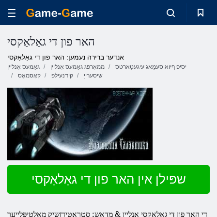
האר פון די גאַלאַקסי
אנדער ברירה נעמען: האר פון די גאַלאַקסי
יסיּפ ףיוא סעמַאג עיגעטַארטס
ממאָרפּג גאַמעס אָנליין
גאַמעס אָנליין
שיסערייַ
קידנעילפ
קאָסמאָס
שפּילן אין האר פון די גאַלאַקסי
די האר פון די גאַלאַקסי אָנליין & מדאַש; סטראַטידזשיק מאַלטיפּלייער