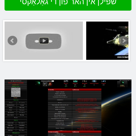
שפּילן אין האר פון די גאַלאַקסי