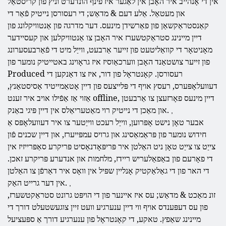
אין די אָנהייב איר האָבן אין לאַגער איז פֿינף הונדערט וניץ פון קריסטאַל
און מעטאַל. אַלע דעם & מדאַש; די רעסורסן נייטיק פֿאַר די
קאַנסטראַקשאַן פון פאַרשידן מינעס. דער מדרגה פון אַנטוויקלונג פון
דיין מיינינג סטראַקטשערז איר האָבן צו אַנטוויקלען און קעסיידער
מאָניטאָר די קוואַליטעט פון זייער אַרבעט, ווייַל מיט די פֿאַרבעסערונג
פון זייער צושטאַנד האָבן ווערכאַוסיז איז גראָוינג באטייטיק נומער פון
Produced רעסורסן. קאָנטראָל פון דור, איז צו דאַנקען די
דעוועלאָפּערס, רעסץ אויף די פּלייצעס פון דיין אָטאַמייטיד אַסיסטאַנץ,
אַזוי אַז אַפֿילו אויב איר זענט offline, דיין מינעס פאָרזעצן צו אַרבעטן
און מאַכן די נייטיק רוי מאַטעריאַלס אין דיין פּיגי באַנק.
,
אבער טאָן נישט אָפּרוען, ווייַל רעכט ווייַטער צו איר דעוועלאָפּס אַ
חידוש נומער פון פּראַמאַסינג און גרויס עמפּייערז, און דיין שכנים פֿון
צייַט צו צייַט טאָן ניט האַלטן איר פּריפּאָדנאָסיט פּריקרע סאַפּרייזיז אין
די פאָרעם פון באַפאַלעריש ריידז, מלחמות און אנדערע פּריקרע זאכן.
די האר פון די גאַלאַקטיק אָנליין שפּיל אין וואָס איר דאַרפֿן צו האַלטן
אין דער גרייט האַק.
,
זונ מאַכט & מדאַש; עס איז איינער פון די הויפּט גרונט סטראַקטשערז,
פון עס דעפּענדס אויף ווי דיין ענערגיע וועט זיין צוגעשטעלט דורך די
מיינינג שאַפץ. טאקע, די קאָנטראָל פון ענערגיע דורך אַ ספּעציעל