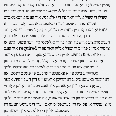
אָנליין שפּיל פֿאַר פּאָטער. אבער די וואָרצל אַלע וואָס סטראַטעגיע איז
ניט אַן גרינג, אָבער ניט ווי פיל & מדאַש; סטראַטעגיע. סטאַרטינג צו
שפּילן די שפּיל אָנליין האר פון די גאַלאַקסי, איר זענען אויטאָמאַטיש
אַסיינד צו די באַזיצער פון די גאנצע פּלאַנעט, וואָס וועט זיין אַ
פּלאַטפאָרמע פֿאַר דיין גוואַלדיק מלוכה, און קאַלטיווייץ דעוועלאָפּעד
דורך איר אויף דער דרך צו וועלט געוועלטיקונג. & נבספּ;
רעגיסטראַציע אין שפּיל האר פון די גאַלאַקסי איז זייער פּשוט. אַלע אַז
איר זענט required צו מיד אָנהייב פּלייינג די שפּיל אָנליין האר פון די
גאַלאַקסי & מדאַש; אַרייַן די חשבון נאָמען, די אַדרעס פון אייער E-
פּאָסט חשבון און שפּריכוואָרט. אַקטואַללי, אַ ביסל פּשוט טריט און
רעגיסטראַציע פון ​​די האר פון די גאַלאַקסי איז געענדיקט. גלייך
סטרייקינג ביסל פון אַ פּאַמעלעך אַרבעט פון פּאָסט דינסט, און
דעריבער באַשטעטיקונג דערגרייכן אַקטאַווייט דיין חשבון מיד. אבער
טאָן ניט פאַרלירן האָפענונג, איר זענט זיכער צו וואַרטן פֿאַר זיי.
,
אָנליין שפּיל די האר פון די גאַלאַקסי איינגעזען אַזוי אַז יעדער שפּילער
וואס איז די באַזיצער פון זייַן אייגן פּלאַנעט, איז געמאכט יעדער מעגלעך
מי צו ענשור אַז עס איז זייַן בערטפּלייס האט ווערן די מערסט קענען זיין
ינפלוענטיאַל ין די גאַלאַקסי און ווייַטער פון.
,