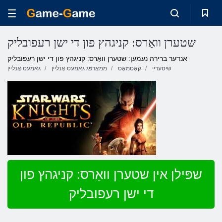
שטערן וואַרס: קניגהץ פון די ישן רעפובליק
אנדער ברירה נעמען: שטערן וואַרס: קניגהץ פון די ישן רעפובליק
שיסערייַ
קאָסמאָס
ממאָרפּג גאַמעס אָנליין
גאַמעס אָנליין
שפּילן אין שטערן וואַרס: קניגהץ פון
די ישן רעפובליק