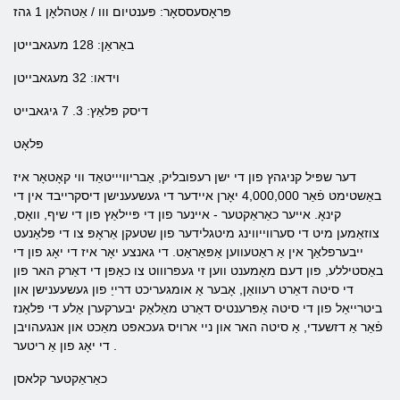
פּראָסעססאָר: פּענטיום ווו / אַטהלאָן 1 גהז
באַראַן: 128 מעגאבייטן
וידאו: 32 מעגאבייטן
דיסק פּלאַץ: 3. 7 גיגאבייט
פּלאָט
דער שפּיל קניגהץ פון די ישן רעפובליק, אַבריוויייטאַד ווי קאָטאָר איז
באַשטימט פֿאַר 4,000,000 יאָרן איידער די געשעענישן דיסקרייבד אין די
קינאָ. אייער כאַראַקטער - איינער פון די פּיילאַץ פון די שיף, וואָס,
צוזאַמען מיט די סערווייווינג מיטגלידער פון שטעקן אַראָפּ צו די פּלאַנעט
ייבערפלאַך אין אַ ראַטעווען אַפּאַראַט. די גאנצע יאָר איז די יאָג פון די
באַסטיללע, פון דעם מאָמענט ווען זי געפרוווט צו כאַפּן די דאַרק האר פון
די סיטה דאַרט רעוואַן, אָבער אַ אומגעריכט דרייַ פון געשעענישן און
ביטרייאַל פון די סיטה אַפּרענטיס דאַרט מאַלאַק יבערקערן אַלע די פּלאַנז
פֿאַר אַ דזשעדי, אַ סיטה האר און ניי ארויס געכאפט מאַכט און אנגעהויבן
די יאָג פון אַ ריטער .
כאַראַקטער קלאסן