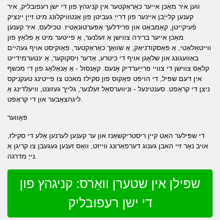
ווען איר מאַכן אייער כאַראַקטער אין קניגהץ פון די ישן רעפובליק, איר
קענען קלייַבן איינער פון דרייַ געביטן פון אַנטוויקלונג מיט זייַן יינציק
פֿעיִקייטן, קאַמבאַט און פרידלעך אַפּערטונאַטיז. טכילעס, איר קענען
מאַכן אייער ברירה צווישן אַ זעלנער, אַ פייטער מיט אַ פּלאַץ פון
ווייטאַלאַטי, אַ פּאַסקודניאַק, אַ שוואַך כאַראַקטער, פאָוקיסט אויף געהיים
באַוועגונג און שלאָגן אויף די כיטרע, אָדער ויסקוקער, אַ ינטערמידייט
קלאַס צווישן די צוויי פרייַערדיק אָנעס. קאָנסול - אַ אַנאַלאָג פון די מכשף
אין דעם שפּיל, די הויפּט פאָקוס פון סקילז מאכט צו פייטינג טעקניקס
ניצן די קראַפט. סענטינעל - וניווערסאַל זעלנער, גלייַך געזונט, וויעלדינג אַ
ליגהצאַבער און די קראַפט.
פּאָווער
די שפּילער האט קיין ריסטריקשאַנז און ער קענען לערנען אַלע די סקילז,
אויב נאָר זיי האבן גענוג דערפאַרונג ווייזט, וואָס זענען געגעבן צו קריגן אַ
נייַ מדרגה.
שפּילן אין שטערן וואַרס: קניגהץ פון
די ישן רעפובליק