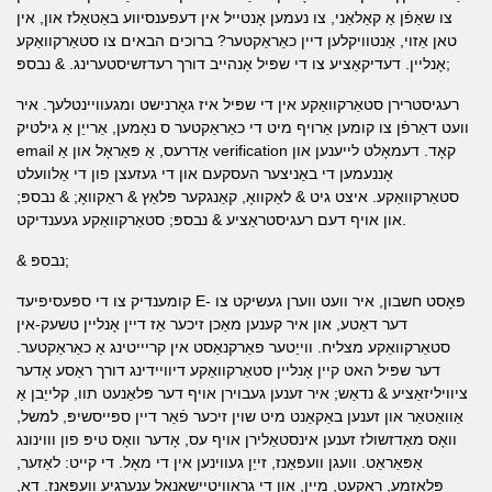
צו שאַפֿן אַ קאַלאַני, צו נעמען אָנטייל אין דעפענסיווע באַטאַלז און, אין
טאן אַזוי, אַנטוויקלען דיין כאַראַקטער? ברוכים הבאים צו סטאַרקוואַקע
אָנליין. דעדיקאַציע צו די שפּיל אָנהייב דורך רעדזשיסטערינג. & נבספּ;
רעגיסטרירן סטאַרקוואַקע אין די שפּיל איז גאָרנישט ומגעוויינטלעך. איר
וועט דאַרפֿן צו קומען אַרויף מיט די כאַראַקטער ס נאָמען, אַרייַן אַ גילטיק
email אַדרעס, אַ פּאַראָל און אַ verification קאָד. דעמאָלט לייענען און
אָננעמען די באַניצער העסקעם און די געזעצן פון די אַלוועלט
סטאַרקוואַקע. איצט גיט & לאַקוואָ, קאַנגקער פּלאַץ & ראַקוואָ; & נבספּ;
און אויף דעם רעגיסטראַציע & נבספּ; סטאַרקוואַקע געענדיקט.
& נבספּ;
קומענדיק צו די ספּעסיפיעד E- פּאָסט חשבון, איר וועט ווערן געשיקט צו
דער דאַטע, און איר קענען מאַכן זיכער אַז דיין אָנליין טשעק-אין
סטאַרקוואַקע מצליח. ווייַטער פאַרקנאַסט אין קריייטינג אַ כאַראַקטער.
דער שפּיל האט קיין אָנליין סטאַרקוואַקע דיוויידינג דורך ראַסע אָדער
ציוויליזאַציע & נדאַש; איר זענען געבוירן אויף דער פּלאַנעט תוו, קלייַבן אַ
אַוואַטאַר און זענען באַקאַנט מיט שוין זיכער פֿאַר דיין ספּייסשיפּ, למשל,
וואָס מאַדזשולז זענען אינסטאַלירן אויף עס, אָדער וואָס טיפּ פון וווינונג
אַפּאַראַט. וועגן וועפּאַנז, זייַן געווינען אין די מאָל. די קייט: לאַזער,
פּלאַזמע, ראַקעט, מייַן, און די גראַוויטיישאַנאַל ענערגיע וועפּאַנז. דאָ,