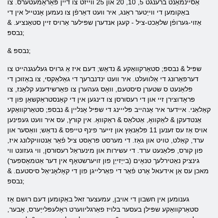
אַסיינמאַנט ברענגט 5, 10, 20 און 25 ווייזט צו דיין פּאַראַמעטערס. צו
באַקומען די ווייַטער ראַנג, איר וועט דאַרפֿן צו נעמען אָנטייל אין די
אַזוי-גערופֿן שלאַכט-ציל - קעגן אנדערן שפּילער אַרויס זיין סטאַנציע. &
נבספּ;
& נבספּ;
שפּיל & נבספּ; סטאַרקוואַקע & נדאַש; דעם איז אַ גרויס געלעגנהייט צו
דערפאַרונג די אַלוועלט. איר וועט ינדנברעך די גאַלאַקסי, צו באַזוכן די
פּלאַנעט ס שטערן סיסטעם, וואָס געהערן צו פאַרשידענע קלאַנז, צו
פּראָדוצירן זיי און די רעסורסן צו דינגען אין די קאַנסטראַקשאַן פון די
קאַלאַני. איידער איר אָנהייב פּלייינג די שפּיל אָנליין & נבספּ; סטאַרקוואַקע
אַנטדעקן & לאַקוואָ, אַטלאַס & ראַקוואָ. אין קורץ, עס איר וועט געפינען
אויס אַז עס זענען 11 פּלאַנאַץ און זייער פינף טייפּס & נדאַש; וואַסער און
ערד, קאַלט, טויט און גאַז. די מערסט פּראָסט ציל פֿאַר אַנטוויקלונג איז,
פון קורס, פּלאַנעט ערד. די עשירות און מינעראַל רעסורסן, ווי געזונט ווי
גינציק נאַטירלעך טנאָים (בייַזייַן פון זויערשטאָף אין דער אַטמאָספער)
מאכן עס אַן אידעאל אָרט פֿאַר די פאַרלייגן פון די קאָלאָניאַל סיסטעם. &
נבספּ;
גענומען אין חשבון די אויבן, עמעצער זאל באַקומען דעם רושם אַז
סטאַרקוואַקע שפּילן בעסער בלויז פאַרגליווערט ראָלעפּלייַערס, אָבער,