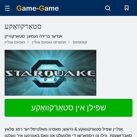
סטאַרקוואַקע
אנדער ברירה נעמען: סטאַרקווייק
קאָסמאָס
ממאָרפּג גאַמעס אָנליין
גאַמעס אָנליין
שפּילן אין סטאַרקוואַקע
אָנליין שפּיל סטאַרקוואַקע & נדאַש; מאַסיוו מאַלטיפּלייער רפּג פּלאַץ
סאַבדזשעקץ. ווילן צו ויספאָרשן די אַלוועלט און וואס באַוווינען איר וועלטן