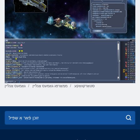
סטאַרקוואַקע
ממאָרפּג גאַמעס אָנליין
גאַמעס אָנליין