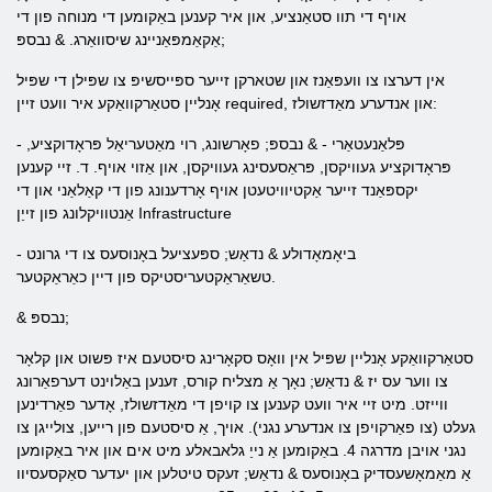
אויף די תוו סטאַנציע, און איר קענען באַקומען די מנוחה פון די
אַקאַמפּאַניינג שיסוואַרג. & נבספּ;
אין דערצו צו וועפּאַנז און שטארקן זייער ספּייסשיפּ צו שפּילן די שפּיל
אָנליין סטאַרקוואַקע איר וועט זיין required, און אנדערע מאַדזשולז:
- פּלאַנעטאַרי - & נבספּ; פאָרשונג, רוי מאַטעריאַל פּראָדוקציע,
פּראָדוקציע געוויקסן, פּראַסעסינג געוויקסן, און אַזוי אויף. ד. זיי קענען
יקספּאַנד זייער אַקטיוויטעטן אויף אָרדענונג פון די קאַלאַני און די
אַנטוויקלונג פון זייַן Infrastructure
- ביאָמאָדולע & נדאַש; ספּעציעל באָנוסעס צו די גרונט
טשאַראַקטעריסטיקס פון דיין כאַראַקטער.
& נבספּ;
סטאַרקוואַקע אָנליין שפּיל אין וואָס סקאָרינג סיסטעם איז פּשוט און קלאָר
צו ווער עס יז & נדאַש; נאָך אַ מצליח קורס, זענען באַלוינט דערפאַרונג
ווייזט. מיט זיי איר וועט קענען צו קויפן די מאַדזשולז, אָדער פאַרדינען
געלט (צו פאַרקויפן צו אנדערע נגני). אויך, אַ סיסטעם פון רייען, צולייגן צו
נגני אויבן מדרגה 4. באַקומען אַ נייַ גלאבאלע מיט אים און איר באַקומען
אַ מאַמאָשעסדיק באָנוסעס & נדאַש; זעקס טיטלען און יעדער סאַקסעסיוו