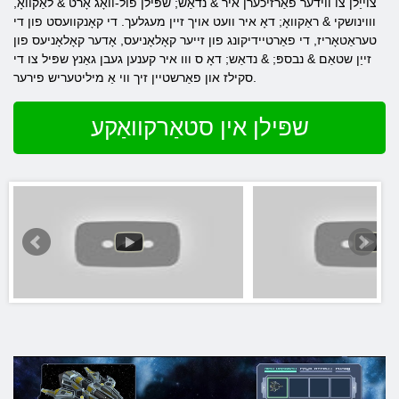
צוייַלן צו ווידער פאַרזיכערן איר & נדאַש; שפּילן פול-וואָג אָרט & לאַקוואָ,
וווינושקי & ראַקוואָ; דאָ איר וועט אויך זיין מעגלעך. די קאָנקוועסט פון די
טעראַטאָריז, די פאַרטיידיקונג פון זייער קאָלאָניעס, אָדער קאָלאָניעס פון
זייַן שטאַם & נבספּ; & נדאַש; דאָ ס ווו איר קענען געבן גאַנץ שפּיל צו די
סקילז און פאַרשטיין זיך ווי אַ מיליטעריש פירער.
שפּילן אין סטאַרקוואַקע