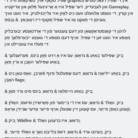
שפּיל סקאַף אויך טשיקאַווע ווייַל די graphics אין די שפּיל רעאַליסטיש
און לעבעדיק. דער שפּיל איז אַ אָריגינעל פּלאַן און אַדיקטיוו Gameplay.
אין קורץ, די וואַסט אַלוועלט וועט ניט לאָזן איר גלייַכגילטיק. איר וועט אויך
געניסן די פאַקט אַז איר שפּיל סקאַף ריז ראָובאַץ. & נבספּ;
לויטן די קאַנסטראַקשאַן פון דעם צענטער פון די אָרדנאַנסע יבערבליק
מאַפּע איר וועט זען די שפּיל. אויף דעם מאַפּע די גאנצע ייבערפלאַך פון
די סעלז איז צעטיילט אין:
& ביק; שפּילער באַזע & נדאַש; עס איז אַ רויט פאָן בינס, פּערזענלעך
באַזע שפּילער האָבן אַ גרין פאָן;
& ביק; באַזע ייליאַנז & נדאַש; דעם שפּעלטל פינף פֿאַרבן, וואָס טאָן ניט
האָבן flags;
& ביק; באַזע היימלאָז & נדאַש; בינס מיט גרוי פאָן;
& ביק; וואַלד & נדאַש; עס איז די ביימער פון פאַרשידן סיזעס; האָלץ
קענען כאַפּן פייַער, עס קענען זיין שטעלן אויף פייַער אָדער שנייַדן אַראָפּ;
& ביק; Wildfire & נדאַש; איז ברענען וואַלד;
& ביק; בערנט ערד & נדאַש; דאס בלייבט נאָך אַ וואַלד פייַער,