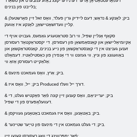
דעפאָרעסטאַטיאָן אָדער דערנידעריקונג באַזע עמבערס און טשאַרד
בלייבט פון בנינים;
& ביק; לאָנקע & נדאַש; דעם ליידיק גרין פעלד, וואָס זאל זיין פאָרשטעלן
קליין וועדזשאַטיישאַן; לאָנקע איז אַוועק.
סקאַף אָנליין שפּיל, ווי רובֿ סטראַטעגיע גאַמעס, געבויט אויף די
אַקיומיאַליישאַן און קאַנסאַמשאַן פון רעסורסן. די יקסטראַקטאַד רעסורסן
זענען געניצט אין די קאַנסטראַקשאַן פון נייע בנינים, קאַנסטראַקשאַן און
באַוועגונג פון וניץ, ווי געזונט ווי די אָנפירן פון כאַסטילאַטיז. דעמאָלט
אַלאַקייט רעסורסן אַזאַ ווי:
& ביק; אַרץ, וואָס געמאכט מינעס.
& ביק; ייל, וואָס איז Produced דורך ייל וועלז.
& ביק; יערייניאַם, וואָס קענען זיין קונה פֿאַר פאַקטיש געלט, די
דעוועלאָפּערס פון די שפּיל.
& ביק; באַטאָנען, וואָס איז געמאכט באַטאָנען געוויקסן.
& ביק; די געלט געמאכט אין די מינעס פון טייַער שטיינער.
פֿאַר ימפּרוווינג די וואָג רעסורסן קענען זיין: