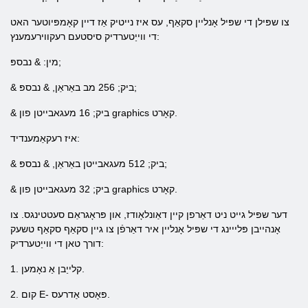
צו שפּילן די שפּיל אָנליין סקאַף, עס איז נייטיק אַז דיין קאָמפּיוטער האט
די ווייַטערדיק סיסטעם רעקווירעמענץ:
מין: & נבספּ;
& ביק; 256 מב באַראַן, & נבספּ;
& ביק; 16 מעגאבייטן פון graphics קאָרט.
איז רעקאַמענדיד:
& ביק; 512 מעגאבייטן באַראַן, & נבספּ;
& ביק; 32 מעגאבייטן פון graphics קאָרט.
דער שפּיל גייט ניט דאַרפן קיין דאַונלאָודז, און פּראָגראַם סעטטינגס. צו
אָנהייבן פּלייינג די שפּיל אָנליין איר דאַרפֿן צו גיין סקאַף סקאַף טשעק
דורך טאן די ווייַטערדיק:
1. קלייַבן אַ נאָמען.
2. קום E- פּאָסט אַדרעס.