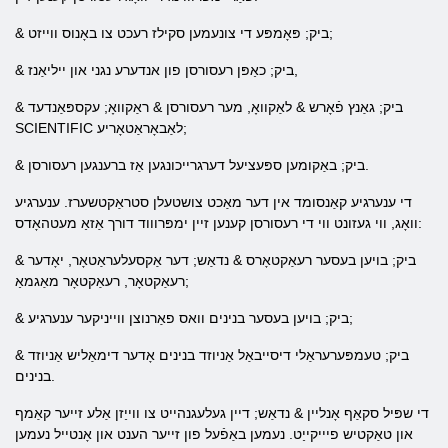
& ביק; פּאָמפּע די צונעמען סקילז רעכט צו באָנוס ווייזט;
& ביק; כאַפּן רעסורסן פון אנדערע נגני און ייליאַנז,
& ביק; גאַנץ פֿאָרש & לאַקוואָ, מער רעסורסן & ראַקוואָ; עקספּאַנדעד
SCIENTIFIC לאַבאָראַטאָריע;
& ביק; באַקומען ספּעציעל דערגרייכונגען אַז ברענגען רעסורסן.
די ענערגיע קאַנסומד אין דער מאַכט צושטעלן סטראַקטשערז. ענערגיע
וואָג, ווי געזונט ווי די רעסורסן קענען זיין ימפּרוווד דורך אַזאַ מעטהאָדס:
& ביק; בויען בעסער רעאַקטאָרס & נדאַש; דער אַקסעלעראַטאָר, יאָדער
רעאַקטאָר, רעאַקטאָר מאַגמאַ;
& ביק; בויען בעסער בנינים וואס פאַרנוצן ווייניקער ענערגיע;
& ביק; טעמפּערעראַלי דיסייבאַל אַניוזד בנינים אָדער דימאַליש אַניוזד
בנינים.
די שפּיל סקאַף אָנליין & נדאַש; דיין געלעגנהייט צו ווייַזן אַלע זייער קאַמף
און טאַקטיש פיייקייַט. נעמען באַפֿעל פון זייער הענט און אָנטייל נעמען