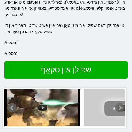
מיט אנדערע players, און פֿרעמדע אין גרויס-וואָג באַטאַלז. פאַרלייגן נייַ
באַזע, אַנטוויקלען וויסנשאַפֿט און אינדוסטריע. באַווייַזן אַז איר פאַרדינען
צו געווינען!
צו אָנהייבן דעם שפּיל, איר מוזן טאָן נאָר איין פּשוט שריט. תאריך אין די
שפּיל סקאַף ווארטן פֿאַר איר!
& נבספּ;
& נבספּ;
שפּילן אין סקאַף