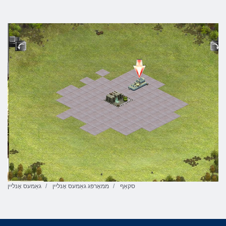
סקאַף
ממאָרפּג גאַמעס אָנליין
גאַמעס אָנליין