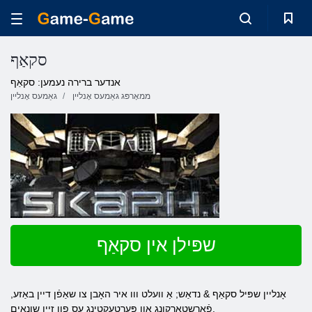
סקאַף
אנדער ברירה נעמען: סקאַף
ממאָרפּג גאַמעס אָנליין
גאַמעס אָנליין
שפּילן אין סקאַף
אָנליין שפּיל סקאַף & נדאַש; אַ וועלט ווו איר האָבן צו שאַפֿן דיין באַזע,
פֿאַרשטאַרקונג און פּערטעקטינג עס פון זייַן שונאים.