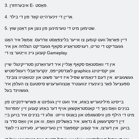
3. איבערחזרן E- פּאָסט.
4. אַרייַן די זיכערהייַט קאָד פון די בילד.
5. שטימען מיט די טערמינען פון נוצן און דאַטן שוץ.
דיין פּאַראָל וועט קומען צו אייער בליצפּאָסט אַדרעס. אַמאָל איר האָט
געענדיקט די טריט, רעגיסטראַציע סקאַף געענדיקט הצלחה און איר
קענען גיינ ווייַטער צו די Gameplay.
אין די וואַסטנאַס סקאַף אָנליין איר דערוואַרטן סטרייקינגלי שיין
לאַנדסקייפּס, ינקרעדאַבלי רעאַליסטיש graphics און יקסייטינג
געשעעניש. אין דעם דינאַמיש שפּיל איז זייער פּשוט און ינטואַטיוו צובינד.
ספּעציעל פֿאַר ביגינערז ינווענטיד אָנצוהערעניש סיסטעם צו העלפן איר
געשווינד בעל.
בייסינג מיליטעריש באַזע, איר וועט זיין געפֿינט אַ פאַרשיידנקייַט פון
בנינים וואָס נאָך די קאַנסטראַקשאַן אויף דער באַזע קענען זיין ימפּרוווד
מיט די הילף פון וויסנשאַפֿט און באָנוס ווייזט. אַלע די בנינים איר בויען בייַ
זייַן דיסקרעשאַן & נדאַש; איר באַשליסן וואָס, ווו און אין וואָס סדר צו
בויען. אין דערצו, איר קענען יקספּאַנד זייַן טעריטאָריע, סעיזינג נייַ לאַנד.