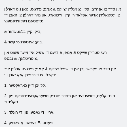
אין סדר צו אָנהייבן פּלייינג אָנליין שייקס & אַמפּ; פידגעט טאָן ניט דאַרפֿן
צו ינסטאַלירן אָדער אָפּלאָדירן קיין ווייכווארג, און נאָר דאַרפֿן צו האָבן די
סיסטעם רעקווירעמענץ:
& ביק; קיין בלעטערער;
& ביק; אינטערנעץ קשר.
רעגיסטרירן שייקס & אַמפּ; פידגעט די שפּיל איז זייער פּשוט און
צוטריטלעך. & נבספּ;
אין סדר צו פאַרשרייַבן אין די שפּיל שייקס & אַמפּ; פידגעט אָנליין איר
דאַרפֿן צו דורכפירן אַזאַ זאכן ווי:
1. קלייַבן דיין כאַראַקטער.
2. פונט קלאַס, דזשענדער און פונדרויסנדיק טשאַראַקטעריסטיקס פון
תקליטור.
3. אַרייַן די נאָמען פון די העלד.
4. כעזשבן אַ גילטיק E- פּאָסט.