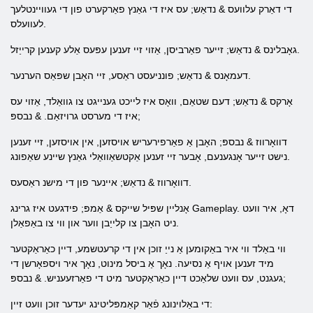
די דאַרק עלוועס & נדאַש; עס איז די גאַנץ פאַרקערט פון די געוויינטלעך
לעוועלס.
גאָבלינס & נדאַש; זייער פאַרביסן, אַזוי זיי זענען עפּעס אַלע קענען קרייַזל.
דעמאָנס & נדאַש; פונניעסט ראַסע, זיי האָבן שפּאַס הערנער.
אָרקס & נדאַש; דעם שטאַם, וואָס איז לייכט גענייגט צו גוואַלד, אַזוי עס
איז די מערסט גרויזאַם. & נבספּ;
דוואָרווז & נבספּ; האָבן אַ פאַרפירעריש אויסזען, אין אויסזען, זיי זענען
נישט זייער אָנגענעם, אָבער זיי זענען אַקטשאַוואַלי גאַנץ שיינע שאַפונג.
דוואָרווז & נדאַש; איינער פון די מישנ ראַסעס.
אָנליין שפּיל שייקס & אַמפּ; פידגעט איז גרינג Gameplay. דאָ, איר וועט
ניט האָבן צו קלייַבן ווער און ווי צו באַפאַלן.
ווי באַלד ווי איר באַקומען אַ נייַ זוכן אין די קרעטשמע, דיין כאַראַקטער
מיד זענען אויף אַ נסיעה. נאָך אַ ביסל מינוט, נאָך איר ויספאָרשן די
געגנט, עס וועט שלאַכט דיין כאַראַקטער מיט די פאַרזעעניש. & נבספּ;
די באַלוינונג פֿאַר קאַמפּליטינג יעדער זוכן וועט זיין: