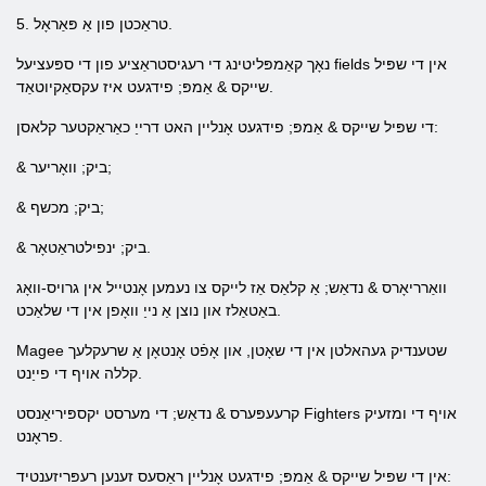
5. טראַכטן פון אַ פּאַראָל.
נאָך קאַמפּליטינג די רעגיסטראַציע פון ​​די ספּעציעל fields אין די שפּיל
שייקס & אַמפּ; פידגעט איז עקסאַקיוטאַד.
די שפּיל שייקס & אַמפּ; פידגעט אָנליין האט דרייַ כאַראַקטער קלאסן:
& ביק; וואָריער;
& ביק; מכשף;
& ביק; ינפילטראַטאָר.
וואַרריאָרס & נדאַש; אַ קלאַס אַז לייקס צו נעמען אָנטייל אין גרויס-וואָג
באַטאַלז און נוצן אַ נייַ וואָפן אין די שלאַכט.
Magee שטענדיק געהאלטן אין די שאָטן, און אָפֿט אָנטאָן אַ שרעקלעך
קללה אויף די פייַנט.
קרעעפּערס & נדאַש; די מערסט יקספּיריאַנסט Fighters אויף די ומזעיק
פראָנט.
אין די שפּיל שייקס & אַמפּ; פידגעט אָנליין ראַסעס זענען רעפּריזענטיד: