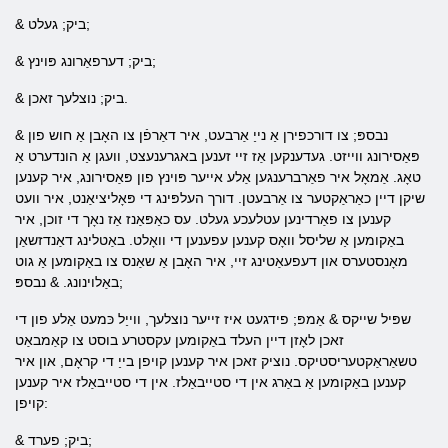
& ביק; געלט;
& ביק; דערפאַרונג פּוינץ;
& ביק; נוצלעך זאכן.
& נבספּ; צו דורכפירן אַ נייַ אַרבעט, איר דאַרפֿן צו האָבן אַ חוש פון
פּאַסירונג ווייזט. געדענקען אַז זיי זענען באגרענעצט, וועגן אַ הונדערט אַ
טאָג. אַמאָל איר פאַרברענגען אַלע אייער פּוינץ פון פּאַסירונג, איר קענען
שיקן דיין כאַראַקטער צו אַרבעטן. דורך העלפּינג די פּאָליציאַנט, איר וועט
קענען צו פאַרדינען עטלעכע געלט. עס כאַפּאַנז אַז נאָך די זוכן, איר
באַקומען אַ שליסל וואָס קענען עפענען די וואָלט. באַטלינג דאַנדזשאַן
מאָנסטערס און דעפעאַטינג זיי, איר האָבן אַ שאַנס צו באַקומען אַ גוט
באַלוינונג. & נבספּ;
שפּיל שייקס & אַמפּ; פידגעט איז זייער נוצלעך, ווייַל כּמעט אַלע פון ​​די
זאכן לאָזן דיין העלד באַקומען עקסטרע בוסט צו קאַמבאַט
טשאַראַקטעריסטיקס. נוציק זאכן איר קענען קויפן בייַ די קראָם, און איר
קענען באַקומען אַ באַרג אין די סטייבאַלז. אין די סטייבאַלז איר קענען
קויפן:
& ביק; פערד;