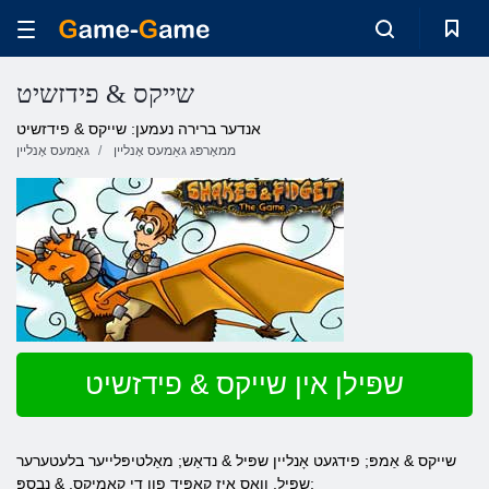
שייקס & פידזשיט
אנדער ברירה נעמען: שייקס & פידזשיט
ממאָרפּג גאַמעס אָנליין
גאַמעס אָנליין
שפּילן אין שייקס & פידזשיט
שייקס & אַמפּ; פידגעט אָנליין שפּיל & נדאַש; מאַלטיפּלייער בלעטערער
שפּיל, וואָס איז קאַפּיד פון די קאַמיקס. & נבספּ;