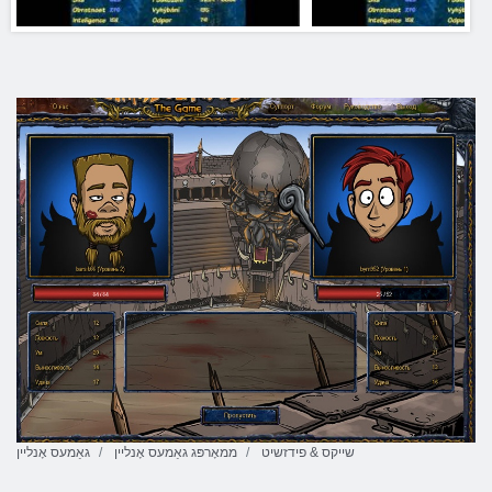
שייקס & פידזשיט
ממאָרפּג גאַמעס אָנליין
גאַמעס אָנליין