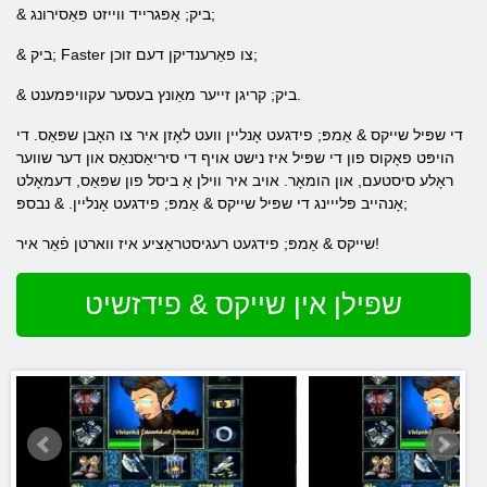
& ביק; אַפּגרייד ווייזט פּאַסירונג;
& ביק; Faster צו פאַרענדיקן דעם זוכן;
& ביק; קריגן זייער מאַונץ בעסער עקוויפּמענט.
די שפּיל שייקס & אַמפּ; פידגעט אָנליין וועט לאָזן איר צו האָבן שפּאַס. די
הויפּט פאָקוס פון די שפּיל איז נישט אויף די סיריאַסנאַס און דער שווער
ראָלע סיסטעם, און הומאָר. אויב איר ווילן אַ ביסל פון שפּאַס, דעמאָלט
אָנהייב פּלייינג די שפּיל שייקס & אַמפּ; פידגעט אָנליין. & נבספּ;
שייקס & אַמפּ; פידגעט רעגיסטראַציע איז ווארטן פֿאַר איר!
שפּילן אין שייקס & פידזשיט