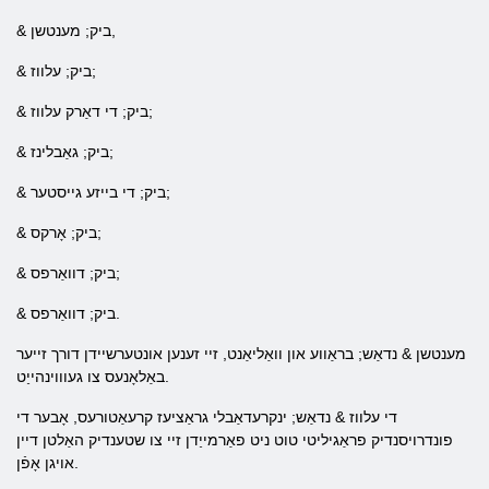
& ביק; מענטשן,
& ביק; עלווז;
& ביק; די דאַרק עלווז;
& ביק; גאַבלינז;
& ביק; די בייזע גייסטער;
& ביק; אָרקס;
& ביק; דוואַרפס;
& ביק; דוואַרפס.
מענטשן & נדאַש; בראַווע און וואַליאַנט, זיי זענען אונטערשיידן דורך זייער
באַלאָנעס צו געוווינהייַט.
די עלווז & נדאַש; ינקרעדאַבלי גראַציעז קרעאַטורעס, אָבער די
פונדרויסנדיק פראַגיליטי טוט ניט פאַרמייַדן זיי צו שטענדיק האַלטן דיין
אויגן אָפֿן.