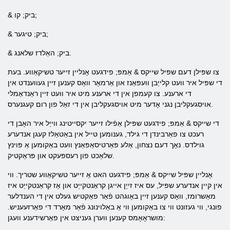
& ביק; קו;
& ביק; טיגער;
& ביק; האַלדז שלאנג.
צו שפּילן דעם שפּיל שייקס & אַמפּ; פידגעט אָנליין זייער טשיקאַווע. בעת
די שפּיל איר וועט קלייַבן וועפּאַנז און אַרמאָר וואָס קענען זיין געווענדט אין
די ארענע. צו קעמפן אין די ארענע מיט איר וועט זיין ראַנדאַמלי
אויסגעקליבן נגני אָדער מיט אויסגעקליבן אין די זאַל פון רום קעגנערס.
די שייקס & אַמפּ; פידגעט שפּילן אַפֿילו זייער יקסייטינג ווייַל איר האָבן די
רעכט צו פאַרבינדן די גילד, גענומען טייל אין באַטאַלז קעגן אנדערע
גוילדס. נאָך דעם נצחון, אַלע פּאַרטיסאַפּאַנץ וועט באַקומען אַ פּוינץ
שלאַכט פון רעספּעקט און פּראַקטיק.
אָנליין שפּיל שייקס & אַמפּ; פידגעט האט אַ זייער טשיקאַווע שטריך. ווי
אין קיין אנדערע שפּיל, עס איז זייַן אייגן קראַנטקייַט און אַז קראַנטקייַט איז
מאַשרומז, וואָס קענען זיין באָוגהט פֿאַר פאַקטיש געלט אין די הענדלער
פונגי, ווי געזונט ווי צו באַקומען ווי אַ באַלוינונג פֿאַר מאָרד די פאַרזעעניש.
מושראָאָמס קענען ווערן געניצט אין פאַרשידענע וועגן: