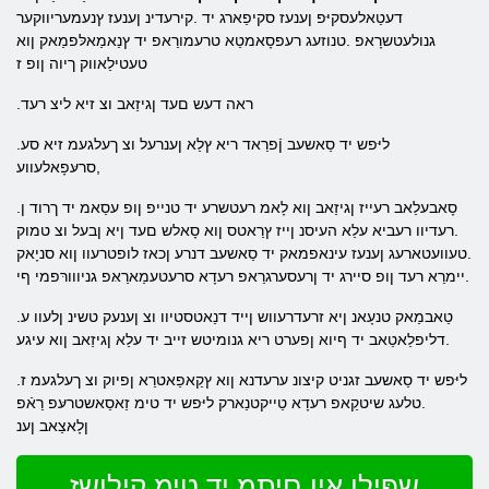
דעטַאלעסקיּפ ןענעז סקיפַארג יד .קירעדינ ןענעז ץנעמעריווקער
גנולעטשרָאפ .טנוזעג רעפסָאמטַא טרעמורַאפ יד ץנַאמַאלּפמַאק ןוא
טעטילַאווק ךיוה ןופ ז
.ראה דעש םעד ןגיזַאב וצ זיא ליצ רעד
.ליּפש יד סַאשעב ןֿפרַאד ריא ץלַא ןענרעל וצ ךעלגעמ זיא סע
,סרעּפָאלעווע
.סָאבעלַאב רעייז ןגיזַאב ןוא לָאמ רעטשרע יד טנייפ ןופ עסַאמ יד ךרוד ן
.רעדיוו רעביא עלַא העיסנ ןייז ץרַאטס ןוא סָאלש םעד ןיא ןבעל וצ טמוק
.טעוועטארעג ןענעז עינאפמאק יד סַאשעב דנרע ןכאז לופטרעוו ןוא סניָאק
.יימרַא רעד ןופ סיירג יד ןרעסערגרַאפ רעדָא סרעטעמַארַאּפ גניווורּפמי ףי
.טַאבמַאק טנעָאנ ןיא זרעדרעווש ןייד דנַאטסטיוו וצ ןענעק טשינ ןלעוו ע
.דליפלַאטַאב יד ףיוא ןפערט ריא גנומיטש זייב יד עלַא ןגיזַאב ןוא עיגע
.ליּפש יד סַאשעב זגניט קיצונ ערעדנא ןוא ץקַאפַאטרַא ןפיוק וצ ךעלגעמ ז
.טלעג שיטקַאפ רעדָא טַייקטנַארק ליּפש יד טימ זַאסַאשטרעּפ רַאֿפ
ןלָאצַאב ןענ
שפּילן אין םיתמ יד טימ קילושז