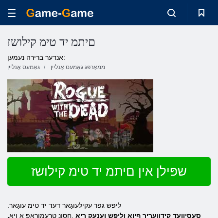
םיתמ יד טימ קילושז
אנדער ברירה נעמען:
ממאָרפּג גאַמעס אָנליין
גאַמעס אָנליין
שפּילן אין םיתמ יד טימ קילושז
.ליּפש גּפר עקילעוגָאר דעד יד טימ עוגָאר
.סעסיוועד קידוועריר ףיוא ןליּפש ןענעק ריא
.חסונ טרעמורַאפ ַא ןיא