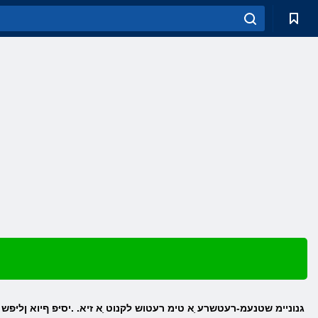
Ripout גנוניימ שטנעמ-רעטשרע ַא טימ רעטוש לקנוט ַא זיא. .יסיּפ ףיוא ןליּפש