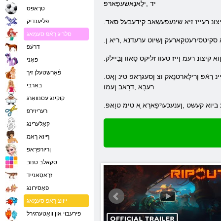
יד ,ילַאנַאשעפַארּפ
טרָאּפס
יצונ רעייז זיא שינעפעשַאב קידעבעל סאד
פליענדיק
סלריג רַאֿפ סעמַאג
עדָא סקיטסירעטקַארעק ןשיוט ערעדנא ,ריא ן
דרעֿפ
 ןוא קיצונ רעמ ןייז טעוו זליקס סָאוו ןבַיילק
פּאָני
פֿאַרשטעלן זיך
.סרעטסנָאמ ןוא זנַאּפעוו ,זנַאשייקוָאל ַיינ ןגייל ןעגנוקיטנַייהרעד 1000 .זמוטסַאק ןוא ןשינעעשעג דמיט ןטרַאוורעד ןענעק ריא ,סַיידילָאה לַאנַאזי .סעיסרעוו עַיינ רַאֿפ ןרילָארטנָאק וצ ןסעגרַאפ טינ ןָאט
באַרבי
רעבָא ,דרָאב ןעמו
קוקינג עסנוואַרג
 ביוא קעשט ,ןענעכערּפָארַא ַא טימ טוָאּפ
רעריזירפ
קאַלערינג
ףיוא ךאמ
ןריורפרַאפ
סקַאלב טנוב
זרָאסַאנייד
פּאַסירונג
ייווצ רַאֿפ סעמַאג
פירעבוי און וואַטערגירל