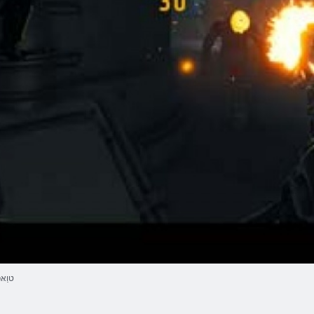
טוַאּ