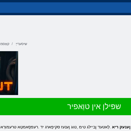
שיסערייַ
קאָסמא
שפּילן אין טוַאּפיר
 ןענעק ריא
.לַאטעד ןביילג טימ ,טוג ןענעז סקיפַארג יד .רעפסָאמטַא טרעמורַא