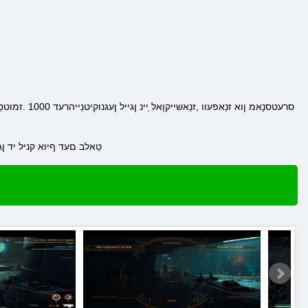
.טַאלב םעד ףיוא קניל יד ןג