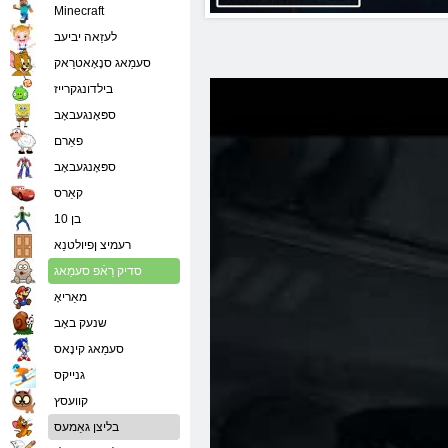
Minecraft
לעזַאה יביעב
סעמַאג סנָאָאטרַאק
בילדונגקרייז
ספּאָנגעבאָב
פאַרם
ספּאָנגעבאָב
קאַרס
בן 10
רעמיצ ןפיולטנַא
סדיק רַאֿפ סעמַאג
מאַריאָ
שנעק באָב
סעמַאג קינָאס
גנייקס
קוועסץ
בליצן גאַמעס