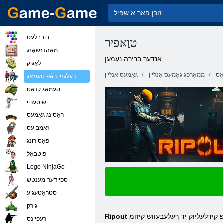
בובבלעס
טוַאּפיר
מאַהדזשאָנג
אנדער ברירה נעמען:
לאָגיק
ָס
ממאָרפּג גאַמעס אָנליין
גאַמעס אָנליין
ךעלגניי רַאֿפ סעמַאג
סעמַאג קנַאט
שיסערייַ
ראַסינג גאַמעס
זאָמביעס
פּאַסירונג
פוטבאָל
Lego NinjaGo
ספּיידער-מענטש
סטראַטעגיע
גירק
פ קידלעליוק יד ךעלעבעווש קיזומ
רעּפיינס