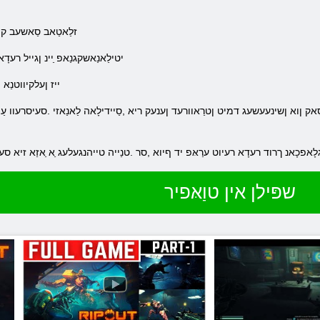
.זלַאטַאב סַאשעב ק
.יטילַאנַאשקגנַאפ ַיינ ןגייל ר
.ייז ןעלקיווטנַא
לָאפכָאנ ךרוד רעדָא רעיוט ערַאּפ יד ףיוא ,סר .טנַייה טייהנגעלעג ַא ַאזַא זיא סע
שפּילן אין טוַאּפיר