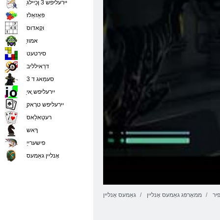
ַיירעליּפש 3 ןכַיילג
פּאַזאַלז
וקָאדוס
ַאמוז
סירטעט
דרַאילליב
סעמַאג ד 3
ַיירעליּפש ָאי
ַיירעליּפש טרָאק
רעטַאלַאס
ךָאש
פישערייַ
אָנליין גאַמעס
פיר
ממאָרפּג גאַמעס אָנליין
גאַמעס אָנליין