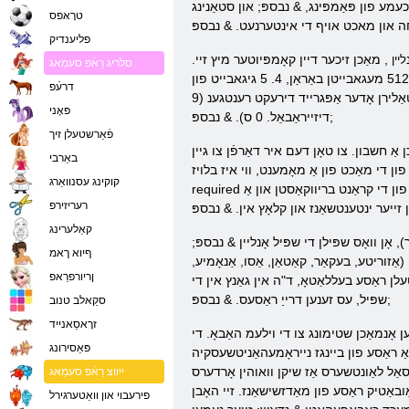
און אַ פאַנטאַסטיש (אין אַלע סענסיז) אַטמאָספער. אָנליין שפּיל & נבספּ; רייזינג מאַכט & נבספּ; איז געווען
טרָאּפס
פליענדיק
, מאַכן זיכער דיין קאָמפּיוטער מיץ זיי.
ליין
סלריג רַאֿפ סעמַאג
אזוי, דער אַפּערייטינג סיסטעם - ווינדאָוז קספּ, ווינדאָוז וויסטאַ אָדער ווינדאָוז 7, אַ פּענטיום אָדער אַטהלאָן פּראַסעסער מיט אַ אָפטקייַט פון 1. 5 גהז, 512 מעגאבייטן באַראַן, 4. 5 גיגאבייט פון
דרעֿפ
פּאָטער שווער דיסק פּלאַץ, די ראַדעאָן 9600 סיי & נבספּ; אָדער פקס5200, אַ סטאַביל הויך-גיכקייַט קשר צו דער אינטערנעץ. איר אויך דאַרפֿן צו ינסטאַלירן אָדער אַפּגרייד דירעקט רענטגענ (9
פּאָני
דיזייראַבאַל. 0 ס). & נבספּ;
פֿאַרשטעלן זיך
אַ חשבון. צו טאָן דעם איר דאַרפֿן צו גיין
באַרבי
ון די מאַכט פון אַ מאָמענט, ווי איז בלויז
קוקינג עסנוואַרג
required צו אַרייַן די אַדרעס פון די קראַנט בריווקאַסטן און אַ verification קאָד. אין דערצו, די רייזינג מאַכט אָנליין רעגיסטראַציע איז בנימצא צו ניצערס & לאַקוואָ, & ראַקוואָ, קרוקס נאָר דאַרפֿן צו
רעריזירפ
קאַלערינג
 אָן וואָס שפּילן די שפּיל אָנליין & נבספּ;
ףיוא ךאמ
אַזוריטע, בעקאַר, קאַטאַן, אַסו, אַנאָמיע,
ןריורפרַאפ
עלן ראַסע בעללאַטאָ, ד"ה אין גאַנץ אין די
שפּיל, עס זענען דרייַ ראַסעס. & נבספּ;
סקַאלב טנוב
זרָאסַאנייד
אָנמאַכן שטימונג צו די וילעמ האַבאָ. די
פּאַסירונג
ַ ראַסע פון ​​ביינגז נייראָמעהאַניטשעסקיה
סאַל לאַונטשערס אַז שיקן וואוהין אָרדערס
ייווצ רַאֿפ סעמַאג
ַ & נבספּ; זייער Federation און נאָכגיין אַ פּאָליטיק פון יקספּאַנשאַן אין אַלע
פירעבוי און וואַטערגירל