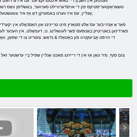
אינסטרוקציעס. עס איז גרויזאַם און בלאַ
טשאַראַקטעריסטיקס פון די אויסדערוויילט סערווער, באַשליסן וואָס ראַסע צו
אָנליין. עס איז ווערט באמערקן דאָ אַז איר צוגעשטעלט אַ ויסגעצייכנט געלעגנהייט צו ינדיווידואַליזע דיין כאַראַקטער, טשאַנגינג אַלע זייַן פונדרויסנדיק פּאַראַמעטערס. & נבספּ;
פֿאַר אַ אָנהייבער עס אַלע סטאַרץ מיט טריינינג און האַסכאָלע אין יקערדיק
פאַרדינען באַטייַטיק באָנוסעס פֿאַר לעוואַלינג. נו, דעמאָלט, אין העכער לעוו
צום סוף, מיר טאָן אַז אין די רייזינג מאַכט אָנליין שפּיל בייַ ערשטער זא