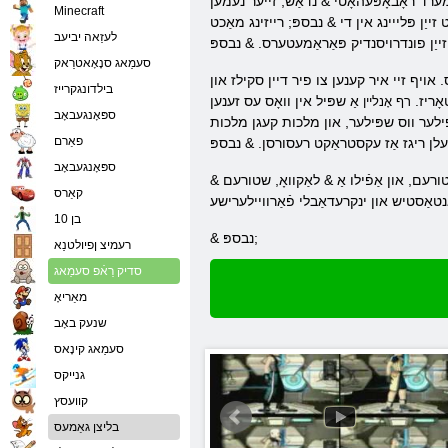
 & נדאַש; זייער נעמען MAU. גענומען אין חשבון די
Minecraft
ַן פּלייינג אין די & נבספּ; רייזינג מאַכט
לעזַאה יביעב
סעמַאג סנָאָאטרַאק
 אויף זיי איר קענען צו פיר דיין סקילז און
בילדונגקרייז
אָריז.
אַ שפּיל אין וואָס עס זענען
רף אָנליין
ספּאָנגעבאָב
R). די הויפּט אָביעקטיוו פון באַטאַלז & נדאַש; צוטריט צו די שפּאָן, וואָס וועט צושטעלן איר מיט
פאַרם
ספּאָנגעבאָב
ורעם, און אַפֿילו אַ & לאַקוואָ, שטורעם &
קאַרס
בן 10
& נבספּ;
רעמיצ ןפיולטנַא
סדיק רַאֿפ סעמַאג
מאַריאָ
שנעק באָב
סעמַאג קינָאס
גנייקס
קוועסץ
בליצן גאַמעס