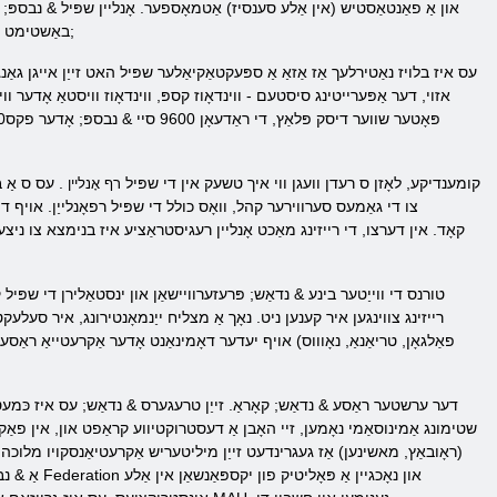
באַשטימט צו קאַנגקער זייער פאַרווייַלונג, עסטעטיק און דינאַמיק, עס, אָבער, מיט די הצלחה און מאכט אויף די אינטערנעט. & נבספּ;
עס איז בלויז נאַטירלעך אַז אַזאַ אַ ספּעקטאַקיאַלער שפּיל האט זייַן אייגן ג
קומענדיקע, לאָזן ס רעדן וועגן ווי איך טשעק אין די שפּיל
. עס ס אַ ב
רף אָנליין
צו די גאַמעס סערווירער קהל, וואָס כולל די שפּיל רפאָנלייַן. אויף ד
טורנס די ווייַטער בינע & נדאַש; פּרעזערוויישאַן און ינסטאַלירן די שפּיל ק
רייזינג צווינגען איר קענען ניט. נאָך אַ מצליח ייַנמאָנטירונג, איר סעלעקט
פאַלגאָן, טריאַנאַ, נאָוווס) אויף יעדער דאָמינאַנט אָדער אַקרעטייאַ ראַסע
דער ערשטער ראַסע & נדאַש; קאָראַ. זייַן טרעגערס & נדאַש; עס איז כּמעט
שטימונג אַמינוסאַמי נאָמען, זיי האָבן אַ דעסטרוקטיווע קראַפט און, אין פאַקט
(ראָובאַץ, מאשינען) אַז געגרינדעט זייַן מיליטעריש אַקרעטיאַנסקויו מלוכה.