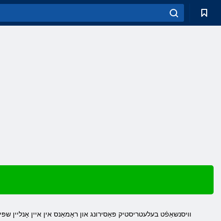
וויסנשאַפֿט בעלעטריסטיק פּאַסירונג און ראָמאַנס אין איין אָנליין שפּ