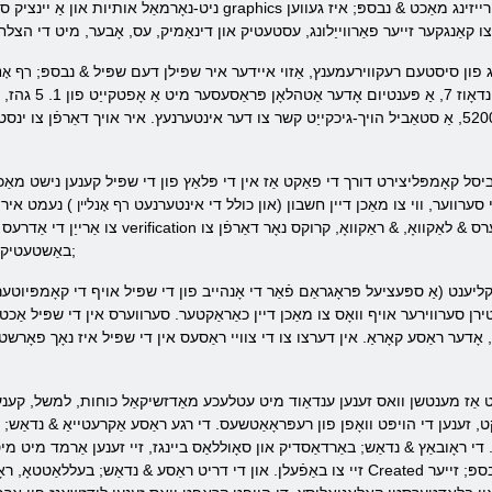
ניט-נאָרמאַל אותיות און אַ יינציק סכעמע פון ​​פּאַמפּינג, & נבספּ; און סטאַנינג graphics 
אַנג פון סיסטעם רעקווירעמענץ, אַזוי איידער איר שפּילן דעם שפּיל & נבספּ;
רף אָנ
יסל קאָמפּליצירט דורך די פאַקט אַז אין די פּלאַץ פון די שפּיל קענען נישט מאַכן 
י סערווער, ווי צו מאַכן דיין חשבון (און כולל די אינטערנעט
) נעמט איר פ
רף אָנליין
באַשטעטיקן זייער ינטענטשאַנז און קלאָץ אין. & נבספּ;
ליענט (אַ ספּעציעל פּראָגראַם פֿאַר די אָנהייב פון די שפּיל אויף די קאָמפּיוטער),
ירן סערווירער אויף וואָס צו מאַכן דיין כאַראַקטער. סערווערס אין די שפּיל אַכט (
, אָדער ראַסע קאָראַ. אין דערצו צו די צוויי ראַסעס אין די שפּיל איז נאָך פאָרשט
 אַז מענטשן וואס זענען ענדאַוד מיט עטלעכע מאַדזשיקאַל כוחות, למשל, קענען 
, זענען די הויפּט וואָפן פון רעפּראָאַטשעס. די רגע ראַסע אַקרעטייאַ & נדאַש; א
 די ראָובאַץ & נדאַש; באַרדאַסדיק און סאָוללאַס ביינגז, זיי זענען אַרמד מיט מי
זיי צו באַפֿעלן. און די דריט ראַסע & נדאַש; בעללאַטטאָ, ראָובאַטיק ראַסע פון ​​מאַדזשישאַנז. זיי האָבן Created א