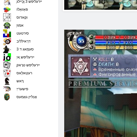
ַיירעליּפש 3 ןכַיילג
פּאַזאַלז
וקָאדוס
ַאמוז
סירטעט
דרַאילליב
סעמַאג ד 3
ַיירעליּפש ָאי
ַיירעליּפש טרָאק
רעטַאלַאס
ךָאש
פישערייַ
אָנליין גאַמעס