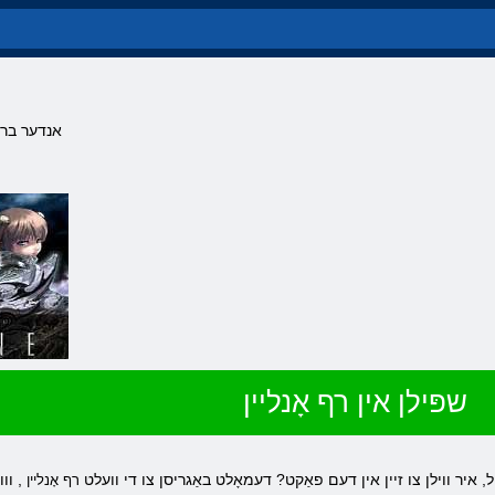
אנדער בריר
שפּילן אין רף אָנליין
יל, איר ווילן צו זיין אין דעם פאַקט? דעמאָלט באַגריסן צו די וועלט
, וו
רף אָנליין