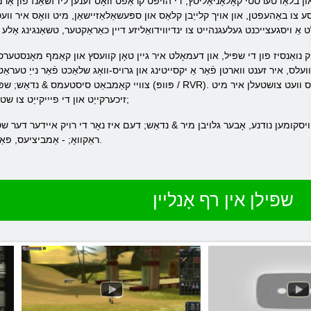
דטערסטי קאָלאָניאַליסץ, די הויפּט קראַפט וואָס זענען לידזשאַנז פון אַרמערד ראָבאָפּעהאָטי
 באַהעפטן, און אויך קלייַבן קלאַס און ספּעשאַלאַזיישאַן, מיט וואָס איר וועט זיי
 נואַנסיז פון די שפּיל, און דעמאָלט איר גיין טאָן קוועסץ און קאַמף מאָנסטערס.
עלס, איר זענט ווארטן פֿאַר אַ יקסייטינג און גרויס-וואָג שלאַכט פֿאַר נייַ טעראַט
צוויי קאַמבאַט סיסטעמס & נדאַש; שפּילער ווס שפּילער, און מלכות קעגן מלכות (פּוופּ / VR
זיכערקייַט און די פיייקייַט צו שטעלן ריגז אַז עקסטראַקט רעסורסן. & נבספּ;
ל ויסקומען נודנע, אָבער גלויבן מיר & נדאַש; דעם איז נאָר די רויק איידער דער שט
ראַקוואָ; - אַמביציעס, פאַנטאַסטיש און ינקרעדאַבלי פֿאַרוויילערישע.
שפּילן אין רף אָנליין