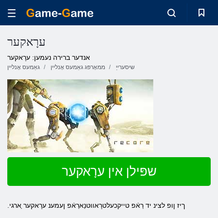
ערָאקער
אנדער ברירה נעמען: ערָאקער
שיסערייַ
ממאָרפּג גאַמעס אָנליין
גאַמעס אָנליין
שפּילן אין ערָאקער
.ךיז ןופ לצינ יד רַאֿפ טייקכעלטרָאווטנַארַאֿפ ןעמענ ערָאקער ַארגי