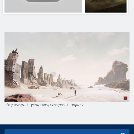
ערָאקער
ממאָרפּג גאַמעס אָנליין
גאַמעס אָנליין