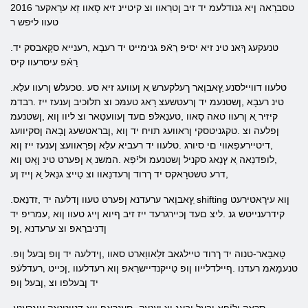
2016 טסברַאה ןיא גנודלעמ יד זיב ןטרַאוו וצ קיטיינ זיא סָאוו זַא ערָאקער
טעוו ליּפש ר
.טנעקעג ךָאנ טינ זיא יסיּפ רַאֿפ גנימייט יד רעבָא ,רענייא סקָאבסק יד
רַאֿפ עיסרעוו קיס
.טלעוו דוויילסנע ץַאבוָאר ךעלקערש ַא ןעוועג זיא סע .טכעלש ןרעוו עלַא
טינ רעבָא ,ןשטנעמ יד ןרעטשעצ רָאג טעמּכ וצ תלוכיב ןענעז ייז .רבדמ
קיזיר ַא ןרעוו טאה סָאוו ,טענַאלּפ םעד ןעוועטַאר וצ ליוו ןוא ,ןשטנעמ
ןפלעה וצ .טקגניטסקי ןראוועג תויח יד ןוא ,ןבראטשעג ןבָאה ןסקיוועג
,דיטיירעּפַאווי םי סיורג .טלעוו יד רעביא עלַא ןפרָאוועצ ןענעז ייז ןוא
,לופדנַאה ַא ץנַאג סקניל ןשטנעמ וליֿפַא .המשנ ַא ןפערט טינ ןָאט ןוא
,דרע טשטרָאקס יד ךרוד ןרעדנַאוו וצ טַייצ גנַאל ַא ןייז ןע
.ץַאבוָאר ערעדנא ןפערט טעוו ןדלעה יד ,זדנַאס shifting ןוא עירָאטירעט
קידרענייטש גנ .ליצ םעד ןכיירגרעד ייז זיב ףיוא ןייג טעוו ןוא ,עמריפ יד
ןדניברַאפ וצ ערעדנא ,ןפ
.טָאבָאר-טנוה יד ךרוד טיילגאב זלַאווַארט סאוו ,ןידלעה יד ןופ ןבעל ןופ
טנעמָאמ רעדנו .ףיילדלייוו ןופ טַייקנדיישרַאפ ןוא רעדלעוו ,ןכייט ,רעדלעֿפ
יד ןבעלפו וצ ,ןבעל ןופ