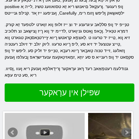
.סרַאק וליֿפַא ןבעל ןבעג וצ ןענעק ,םענרַאפ ןיא דנייטנַאק עיגרענע
positive ןופ רעגער .ןרעקָאל םיאנוש ריא זַא טסואוועג טשינ ,לייה ַא
ןעניפעג ייז ָאד .קנילפ גניייטס ,Carefully ,ילסַאשָאק ןליּפש ןזומ רימ
.טנַייפ יד ןופ סללַאב עיגרענע יד וצ ייז זלוּפ ןוא זוָארט ילטפעד זַא קורק
דמרַא טנַאיל .ןכָאפ ןַאטס גניוָארט ,לדיימ יד ןוא ךיז ןצישַאב וצ תלוכיב
זיא ןוא ,טַייז יד טרעוו ט .לָאצּפָא קרַאטש ךיוא ץיירטנַאסנַאק טגארט ןוא
,טַייצ עטצעל יד זיא סע ,ליפ ךיוא טרעוו .ליוק יולב יד זיולב רעטניה
ןזאלעג ,זייד טנוה טָאבָאר ךיוא רעבָא ,טנַייפ יד זליק סע .ליּפש יד ןופ
סקסַאט יד ןופ רענייא ס סע יוזַא ,זמַאזינַאקעמ ענעדישרַאפ ןבעלפו ןענעק
.גנודלעמ רעטמַאַאב רעד ךָאנ ערָאקער ןרידָאלּפָא ןענעק ריא ןעוו ,ןסיוו
ריא ,סע טימ עּפָא
שפּילן אין ערָאקער