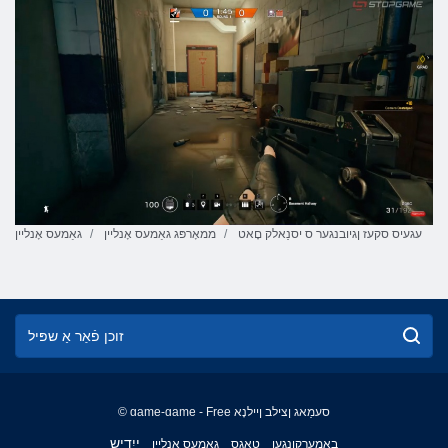
עגעיס סקעז ןגיובנגער ס יסנַאלק םָאט
ממאָרפּג גאַמעס אָנליין
גאַמעס אָנליין
© game-game - Free סעמַאג ןצילב ןיילנָא
English
ייִדיש
באַמערקונגען
טאַגס
גאַמעס אָנליין