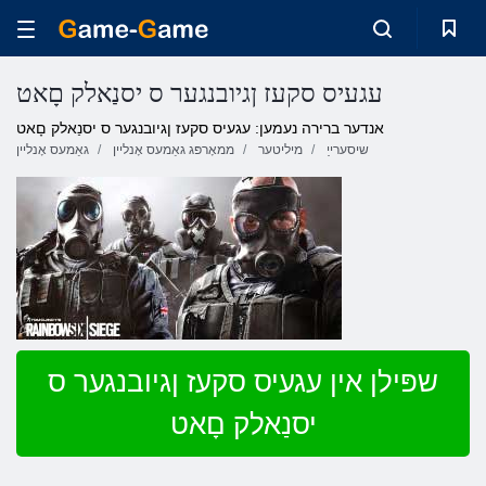
עגעיס סקעז ןגיובנגער ס יסנַאלק םָאט
אנדער ברירה נעמען: עגעיס סקעז ןגיובנגער ס יסנַאלק םָאט
שיסערייַ
מיליטער
ממאָרפּג גאַמעס אָנליין
גאַמעס אָנליין
שפּילן אין עגעיס סקעז ןגיובנגער ס
יסנַאלק םָאט