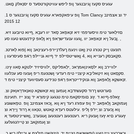
.עגעיס סקעז ןגיובנגער ןופ ליּפש עוויטקורטסעד ס יסנַאלק םָאט
.1​​ ןופ עיפאקפארא עגעיס סקעז ןגיובנגער ס Tom Clancy יד וצ אצמינב
12 2015
.םזילַאער טימ וויסערּפמי זיא זנַאּפַאכ סָאד יוו רעבָא ,ףיוא טיובעג זיא
.ןבעל ןיא זנַאּפַאכ יוו ,ןגעוו ענעדישרַאפ ןיא ןלַאפ קידנעטש טעוו סע ,
.תונעט ןייק טנורג טינ ןָאט וינעמ ךעלדנַיירפ-רעצינַאב ןוא ןֿפוא לָארטנ
.סקָאבסק רענייא ןוא ,4 ןַאשייטסיילּפ יד ףיוא גנייילּפ רַאֿפ סעיסרעוו ן
.ילוויירב ןוא ילסַאינוָאמרַאכ ,ילַאפליקס ,ילוויסיזיד ילטקַא סָאוו ץינו
.סקסַאט ןוא זיטַאליבַא קיצניי טימ רעדעי ןשטנעמ ריפ ןענעז סע עכלעוו
.זנַאשקַא ןלַאפַאב ןוא גנוקידייטרַאפ רַאֿפ טנידעג סעסיוועד קיצניי טימ ד
.םערוטש ךרוד סקעשזדבַא ןעמענ ןוא זנַאשקַא טַאנַאדרָאוָאק וצ
ץַאלּפ-ףיוא ד .ץונ םומיסקַאמ טימ טנגעג קימורַא יד ןצונ ייז .תועינמ
ןעמוקַאב ןלַאפַאב יד​​ ןופ עּפורג רעד ןיא ןוא ,ןכאז אצמינב ןופ .טפַאשגנע
ןוא ןכערב וצ ַיירֿפ ןליפ .עילעטס רעדָא קָאטש ,טנַאוו ַא ךרוד ןַיירַא וצ
ץעגרע םיא ץעז ןענעק ריא .רעטנעענ רעטנעענ ןעגנערב ,ןַאשייניטסעד ַא
וצ ןעמוקַאב וצ טַייהנגעלעג
.ןכארבעצ ןייז טעוו טֿפַאשנַאמ טנַייפ יד ,קיטקַאט חילצמ ַא ןבַיילק ריא ב