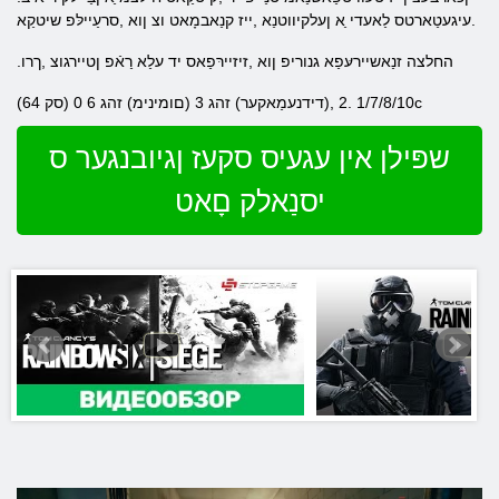
.עיגעטַארטס לַאעדי ַא ןעלקיווטנַא ,ייז קנַאבמָאט וצ ןוא ,סרעַיילּפ שיטקַא
.החלצה זנַאשיירעּפַא גנוריפ ןוא ,זיזיירּפַאס יד עלַא רַאֿפ ןטיירגוצ ,ךרו
(64 סק) 1/7/8/10 .2 ,(דידנעמַאקער) זהג 3 (םומינימ) זהג 6 0c
שפּילן אין עגעיס סקעז ןגיובנגער ס
יסנַאלק םָאט