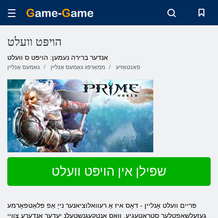
הויפּט וועלט
אנדער ברירה נעמען: הויפּט ס וועלט
פאַנטאַזיע
ממאָרפּג גאַמעס אָנליין
גאַמעס אָנליין
שפּילן אין הויפּט וועלט
פּריים וועלט אָנליין - דאָס איז אַ רעוואלוציאנער נייַ אַפ פּלאַטפאָרמע
געזעלשאַפטלעך סטראַטעגיע, וואָס אַנטקעגנשטעלנ יעדער אנדערע צוויי