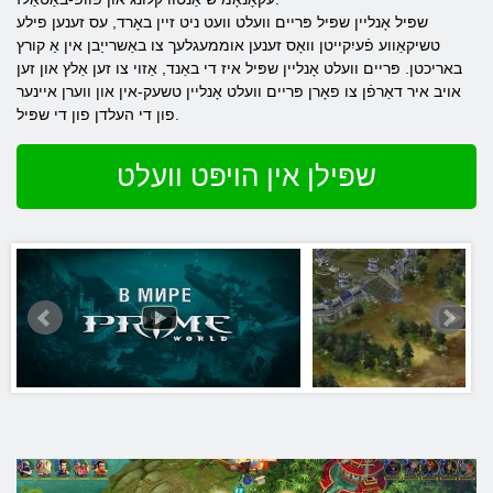
שפּיל אָנליין שפּיל פּריים וועלט וועט ניט זיין באָרד, עס זענען פילע
טשיקאַווע פֿעיִקייטן וואָס זענען אוממעגלעך צו באַשרייַבן אין אַ קורץ
באריכטן. פּריים וועלט אָנליין שפּיל איז די באַנד, אַזוי צו זען אַלץ און זען
אויב איר דאַרפֿן צו פאָרן פּריים וועלט אָנליין טשעק-אין און ווערן איינער
פון די העלדן פון די שפּיל.
שפּילן אין הויפּט וועלט