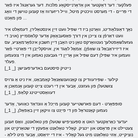
פעלקער: דער דאָקטער און אַדאָרנייסקאָע מלכות. דער געראַנגל איז פֿאַר
די פּריים - די מערסט וויכטיק מיטל, ווייל ריזערווז אַז קענען טוישן די וואָג
פון מאַכט ...
נאָך דאַונלאָודינג, וואַרטן ביז די שפּיל וועט זייַן אינסטאַלירן, דעמאָלט איר
וועט דאַרפֿן צו צייכן אין דורך פאַסעבאָאָק אָדער קלאַסמייץ (אויב די
געזעלשאַפטלעך נעטוואָרקס טאָן ניט האָבן דיין חשבון אינפֿאָרמאַציע, עס
איז דיזייראַבאַל צו שאַפֿן). אַמאָל לאָגד אין, אויסקלייַבן די פּאַרטיי פֿאַר
וועמען איר שפּילן דעם שפּיל און אַרייַן די געבעטן נאמען אין די צונעמען
פעלד.
נייטיק סיסטעם באדערפענישן: [_ 1_]
קילער - שפּירעוודיק צו קאַנווענשאַנאַל קאַמבאַט, איז ניט אַ גרויס
צושטעלן פון געזונט, אָבער אין די רעכט צייַט קענען אָנמאַכן אַ
דעוואַסטייטינג קלאַפּ, [_ 1_]
סופּפּאָרט - דעם פארשטייער קענען מייַכל אַ ווונדאַד כאַווער, אָדער
נעמען קאָנטראָל פון די פייַנט צו וויקאַן זיין באַפאַלן, [_ 1_]
יעדער כאַראַקטער האט אַ ספּעציפיש שטעלן פון טאלאנטן, וואָס זענען
צעטיילט אין פּראָסט און יינציק. קאָליר טאַלאַנט אַפעקץ די שטאַרקייַט און
נוציקייט, אַזוי טאַלאַנט מיט געל קאָליר - איז די יזיאַסט, אָבער מיט לילאַ -