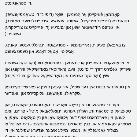
די סטראָנגעסט.
קאָממאָן פֿעיִקייטן אַרייַננעמען - שאַץ (דיפיינז די טשאַמפּיאַנשיפּ),
סטאַמינאַ (דיפיינז מידקייַט), געזונט, ענערגיע, גיכקייַט (בשעת מאָווינג),
און געזונט רידזשענעריישאַן און ענערגיע (די פיייקייַט צו צוריקקריגן
געשווינד).
צו באַפאַלן פֿעיִקייטן אַרייַננעמען - סטרענגטה, ינטעלליגענסע, קאַנינג,
אַגיליטי, אַטאַק ראַנגע און טעפט געזונט.
צו פּראַטעקטיוו פֿעיִקייטן אַרייַננעמען - רעסיסטאַנסע (ראַדוסאַז גשמיות
שעדיקן געפֿירט דורך די פייַנט), וועט (ראַדוסאַז מאַדזשיקאַל ווירקונג) און
שוץ (ראַדוסאַז גשמיות און מאַדזשיקאַל שעדיקן צו די פייַנט).
אין סטאָרז אַז ביסט אין דער שפּיל, איר קענען קויפן אַ פאַרשיידנקייַט פון
סקראָולז, פּאָושאַנז, עליקסירס און וואונדער.
פֿאַר די צעשטערונג פון פייַנט וואָריערז, מאָנסטערס, טאָווערס, און
ספּעציעל פייַנט אותיות, העלדן געווינען ינוואַליאַבאַל מיטל - פּריים, וואָס
קענען זיין פארבראכט אויף דער אַקוואַזישאַן פון נייַ טאַלאַנט. שאַפֿן אַ
שטאַרק עקאנאמיע און בנין פּראָטים ינפראַסטראַקטשער - דער שליסל צו
מצליח גאַמעפּלייַ און נעמען מייַלע איבער אנדערע שפילער אין די
עקאָנאָמיש אַנטוויקלונג און פּוופּ-באַטאַלז.