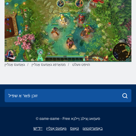
הויפּט וועלט
ממאָרפּג גאַמעס אָנליין
גאַמעס אָנליין
© game-game - Free סעמַאג ןצילב ןיילנָא
English
ייִדיש
באַמערקונגען
טאַגס
גאַמעס אָנליין