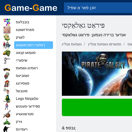
בובבלעס
פּיראַט גאַלאַקסי
מאַהדזשאָנג
אנדער ברירה נעמען: פּיראַט גאַלאַקסי
לאָגיק
ָס
ממאָרפּג גאַמעס אָנליין
גאַמעס אָנליין
ךעלגניי רַאֿפ סעמַאג
סעמַאג קנַאט
שיסערייַ
ראַסינג גאַמעס
זאָמביעס
פּאַסירונג
פוטבאָל
Lego NinjaGo
ספּיידער-מענטש
סטראַטעגיע
גירק
& נבספּ;
רעּפיינס