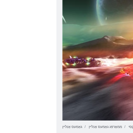
קסי
ממאָרפּג גאַמעס אָנליין
גאַמעס אָנליין