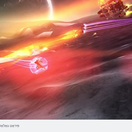
פּיראַט גאַלאַ