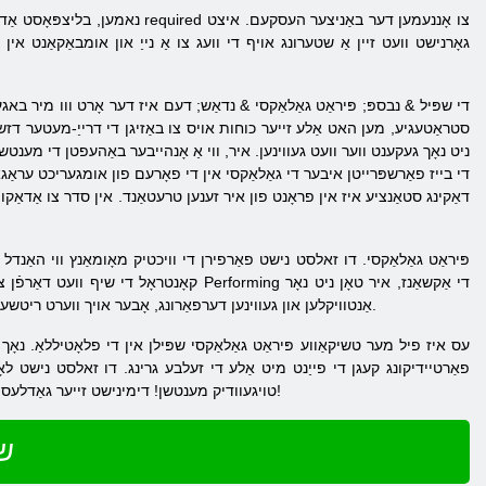
גאָרנישט וועט זיין אַ שטערונג אויף די וועג צו אַ נייַ און אומבאַקאַנט א
די שפּיל
& נבספּ;
פּיראַט גאַלאַקסי & נדאַש; דעם איז דער אָרט ווו מיר באגעג
סטראַטעגיע, מען האט אַלע זייער כוחות אויס צו באַזיגן די דרייַ-מעטער דזשיי
ניט נאָך געקענט ווער וועט געווינען. איר, ווי אַ אָנהייבער באַהעפטן די מענט
די בייז פאַרשפּרייטן איבער די גאַלאַקסי אין די פאָרעם פון אומגעריכט עראַגא
דאַקינג סטאַנציע איז אין פראָנט פון איר זענען טרעטאַנד. אין סדר צו אַדאַקווא
קאָנטראָל די שיף וועט דאַרפֿן צו לערנען ו
אַנטוויקלען און געווינען דערפאַרונג, אָבער אויך ווערט ריטשער דורך דעם טאָג. עס וועט קומען אַ צייַט ווען איר קענען פילן אין די פּיראַטע גאַלאַקסי אָנליין איז גאַנץ זיכער און באַקוועם.
עס איז פיל מער טשיקאַווע פּיראַט גאַלאַקסי שפּילן אין די פלאָטיללאַ. נאָך א
פאַרטיידיקונג קעגן די פייַנט מיט אַלע די זעלבע גרינג. דו זאלסט נישט לאָז
טויגעוודיק מענטשן! דימינישט זייער גאַדלעס און מאַכן ציטערן אין דיין מאַכט! מיר קענען נאָר ווינטשן אַז איר זענען ביכולת צו פאַרשטיין אַלע אונדזער פּלאַנז! גוט גליק!
שפ