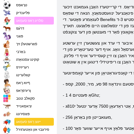
טרָאּפס
טודיאָס. די קריייטערז האָבן געמאכט זיכער
ועסטמאַנץ. הנאה די שפּאַס Gameplay, איר קענען
פליענדיק
לעגאַמרע פּאָטער. די Benefits פון די פּרויעקט אַרייַננעמען אַ רעאַליסטיש 3-ד graphics, די דינאַמיק פון די פּלאַנעווען, די בייַזייַן פון פילע, ביידע מיליטעריש און ניט-מיליטעריש טאַסקס, די פיייקייַט
סלריג רַאֿפ סעמַאג
ַנז פון די ינסאַלאַנט היים פּלאַנעט. תאריך
דרעֿפ
פּאָני
מען איבער די ערד און צעשטערן זייַן ערשטע
פֿאַרשטעלן זיך
רסאַל וואָג. אויף דער טעריטאָריע פון ​​די
באַרבי
יר האָבן צו זייַן קעסיידער אויף די פלינק.
קוקינג עסנוואַרג
רעריזירפ
קאַלערינג
ףיוא ךאמ
ןריורפרַאפ
- אַ פּענטיום 4 1Ghz;
סקַאלב טנוב
זרָאסַאנייד
פּאַסירונג
- 256 מעגאבייטן פון באַראַן,
ייווצ רַאֿפ סעמַאג
פירעבוי און וואַטערגירל