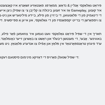
פּיראַט גאַלאַקסי אָנליין & נדאַש; ממאָרפּג פאַנטאַזיע זשאַנראַ איז קאָנצע
אַז איר זענען ביכולת צו קלייַבן צי צו שפּילן ניצן אייער בל
צו ויספאָרשן די ברייט יקספּאַנסיז פון די גאַלאַקסי, און אייגן אַ ספּייסשיפּ. 
תאריך אין די שפּיל פּיראַט גאַלאַקסי וועט נעמען איר צוזאמען פֿאַר פילע, פי
באוווינער. אָבער, די מענטשן ריבעלד און ראַשט צו באַשיצן זייער כאָומלאַנד. סט
ערד פיגהץ טראַנספּאָרטאַד אין פּלאַץ און אַפֿילו צו אנדערע פּלאַנאַץ. ניט מע
איידער סיינינג אויף דער באַאַמטער וועבזייַטל, מאַכן זיכער אַז די קאָנפיגוראַטיאָן פון אייער קאָמפּיוטער FAILS. די שפּיל שטעלן פאָרויס די דאָזיקע מינימום סיסטעם רעקווירעמענץ: