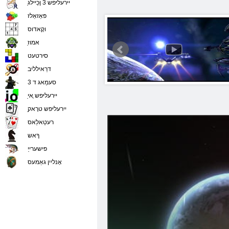
ַיירעליּפש 3 ןכַיילג
פּאַזאַלז
וקָאדוס
ַאמוז
סירטעט
דרַאילליב
סעמַאג ד 3
ַיירעליּפש ָאי
ַיירעליּפש טרָאק
רעטַאלַאס
ךָאש
פישערייַ
אָנליין גאַמעס