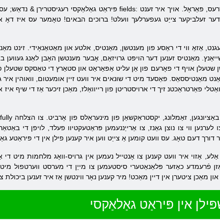
פּיראַט גאַלאַקסי רעגיסטרירן & נדאַש; עס איז פילונג אַ ספּעציעל פאָרעם מיט אַזאַ fields: נאמע
ין דער זעלביקער צייַט געפערלעך וועלט! ברוכים הבאים! טאָמער עס איז דאָ און
נט, אַזאַ ווי די ראַסע פון ​​מענטשן, מאַנטיס, אלטע און מאַטאַנאָידי. זינט מאַ
אַנץ. מאַנטיס זענען דער הויפּט גרויזאַם, אָבער מענטשן האָבן לאַנג געווען באק
שן שטעלן אויף די פאָרעם פון אַן עליט אַפּאַראַט און סטאַרץ די טאַסקס שטעלן פֿ
ַנט מאַנטיססאַס. פאַסעד מיט די שונאים איר וועט זיין אומעטום, וואוהין איר גיי
ַטלי פאַרטראַכטנ זיך די ארויסטריטן פון רייוואַלז, מאַכן זיכער אַז די שיף איז א
וי צו נוצן גאַנז, צו אַרייַננעמען פּראַטעקטיוו פעלד, לויפן די באַטאַרייע קריאָניטאַ נוצן אַקסעלעריי
ַלע, אַזוי איר וועט קענען צו אָנטייל נעמען אין גרויס-וואָג מלחמות מיט די אַלי
ן פֿרעמדע כאַזער פּלאַנאַטערי סיסטעמען צו מייַן די מערסט ווערטפול מיטל קריא
ּילן אין פּיראַט גאַלאַקסי