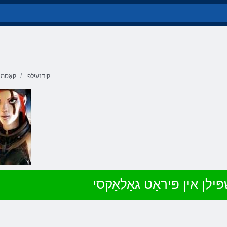
קידנעילפ
קאָסמא
ּילן אין פּיראַט גאַלאַקסי