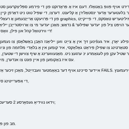
נטרירט אויף פּוופּ באַטאַלז. דעם איז אַ פּראָדוקט פון די פירמע ספּליצקרעען ס
עטערער אָדער ינסטאַלירן אַ קליענט. דערצו, די שפּיל טוט ניט דאַרפן קיין פינאַנציעל ינו
דער הויפּט ציל פון יעדער שפּילער & נדאַש; מאַכן יעדער מי צו אַרויסטרייַבן ייליא
די ווירטואַל קהל און פילן, וואָס אַקאַונץ פֿאַר די מענטשן פון דער צוקונפֿט!
לע יאָרן. איר געפֿינען זיך אין אַ צייַט ווען ייליאַנז האָבן באַשלאָסן צו נע
אַרטינג צו שפּילן פּיראַט גאַלאַקסי, איר קומען אין אַ בלאַדי מלחמה פון וניווע
ר שטיל עקן פון לעגאַמרע ינ ערגעצ ניט. מאַנעוווערינג אַ שיף צווישן די שטערן, א
עס איז באַקומען פון איין פונט צו אנדערן, מיר האָבן צו ריפּיטידלי דינגען אין אַ שוטאַוט.
- די אַפּערייטינג סיסטעם ווינדאָוז 98 סע, מיר, 2000, קספּ,
- וידאו נווידיאַ געפאָרסע 2 סעריעס, אַטי ראַדעאָן 7500 אָדער ינטעל י810ג;
- 100 מב פון פּאָטער פּלאַץ אויף אייער שווער פאָר.