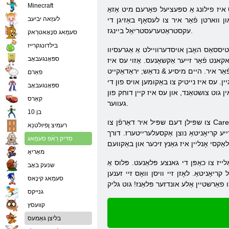
Minecraft
ן, בליצפּאָסט אַדרעס, פּאַראָל. אויך איר זענט required צו אָננעמען דער באַניצער העסקעם. איצט
לעזַאה יביעב
 ווארטן פֿאַר איר צו לעסאָף באַזיגן די
עקסטראַטערעסטריאַל ביינגז.
סעמַאג סנָאָאטרַאק
בילדונגקרייז
נטיססאַס האָבן אויסדערוויילט אַ אַגרעסיוו
ספּאָנגעבאָב
אנט פֿאַר זייער אַקשאָנעס. אַזוי עס איז
אַר איר. היים מיסיע & נדאַש; יראַדאַקייט
פאַרם
ן. עס איז נייטיק צו באַקומען אויס פון די
ספּאָנגעבאָב
ין גוט צושטאַנד, און עס איז קיין דוחק פון
קאַרס
געווער.
בן 10
צו שפּילן דעם שפּיל איר דאַרפֿן צו Carefully פּיראַט גאַלאַקסי. דו זאלסט נישט פאַרפירן די וויכטיק מאָומאַנץ ווי האַנדל באַציונגען, זאַמלונג, יקסטראַקשאַן פון מינעראַלס פון אָרביט. צו הצלחה
רעמיצ ןפיולטנַא
טערז. דורך Performing די אַקשאַנז, איר טאָן ניט נאָר
סדיק רַאֿפ סעמַאג
מאַריאָ
יז צו כאַפּן די גאנצע פּלאַנעט. פּלוס אַ
שנעק באָב
ָניטאַ. לאָזן זיי וויסן וואָס זיי זענען
סעמַאג קינָאס
גנייקס
קוועסץ
בליצן גאַמעס