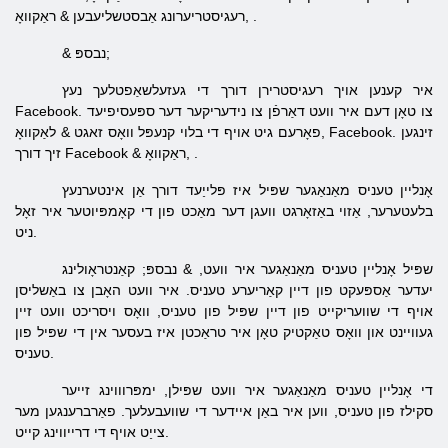
.
& ראַקוואָ,
רעגיסטריערונג אַבסטשליעבען
& נבספּ;
איר קענען אויך רעגיסטרירן דורך די געזעלשאַפטלעך נעץ
Facebook. צו טאָן דעם איר וועט דאַרפֿן צו נידעריקער דער ספּעסיפיעד
Facebook. זינגען
פאָרעם גיט אויף די בלוי קנעפּל וואָס זאגט & לאַקוואָ,
.
& ראַקוואָ,
זיך דורך Facebook
אָנליין טעניס מאַנאַגער שפּיל איז פּלייַעד דורך אַן אינטערנעץ
בלעטערער, ​​אַזוי באַזאָרגט וועגן דער מאַכט פון די קאָמפּיוטער איר זאָל
ניט.
שפּיל אָנליין טעניס מאַנאַגער איר וועט, & נבספּ; קאַנטראָולינג
יעדער אַספּעקט פון דיין קאַריערע טעניס. איר וועט האָבן צו באַשליסן
אויף די שוועריקייט פון דיין שפּיל פון טעניס, וואָס ויסריכט וועט זיין
געוויינט און וואָס טאַקטיק טאָן איר טראַכטן איז בעסער אין די שפּיל פון
טעניס.
די אָנליין טעניס מאַנאַגער איר וועט שפּילן, ימפּרוווינג זייער
סקילז פון טעניס, ווען איר באַן איידער די שוועבעלעך. פאַרברענגען מער
צייַט אויף די דרייווינג קייט.