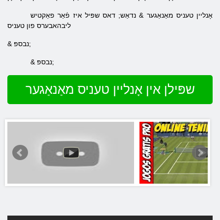
אָנליין טעניס מאַנאַגער & נדאַש; דאס שפּיל איז פֿאַר פאַקטיש
ליבהאבערס פון טעניס
& נבספּ;
& נבספּ;
שפּילן אין אָנליין טעניס מאַנאַגער