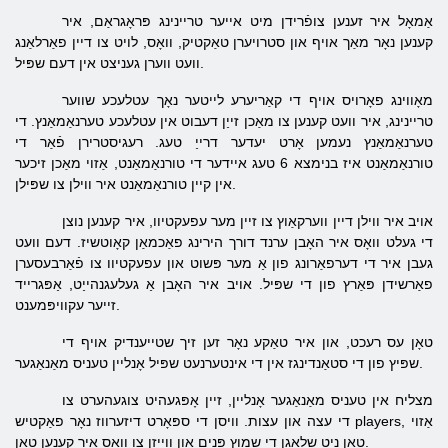
אַמאָל איר זענען צופֿרידן מיט אייער טריינינג פּראָגראַם, איר
קענען נאָר מאַך אויף און סטרויערן טאַקטיק, וואָס, לויט צו דיין פאַרלאַנג
וועט ווערן געניצט אין דעם שפּיל.
מאָווינג פאָרויס אויף די קאַריערע לייטער נאָך עטלעכע שווער
טריינינג, איר וועט קענען צו מאַכן זייַן דעבוט אין עטלעכע טערנאַמאַנץ. די
טערנאַמאַנץ נעמען אָרט יעדער דרייַ טעג. רעגיסטרירן פֿאַר די
טורנאַמאַנט איז בנימצא 6 טעג איידער די טורנאַמאַנט, אַזוי מאַכן זיכער
אין קיין טורנאַמאַנט איר ווילן צו שפּילן.
אויב איר ווילן דיין ווערקאַוץ צו זיין מער עפעקטיוו, איר קענען נוצן
די געלט וואָס איר האָבן ערנד דורך הירינג פאַכמאַן קאָוטשיז. דעם וועט
געבן איר די דערפאַרונג פון אַ מער פּשוט און עפעקטיוו צו פֿאַרבעסערן
פאַרשידן פּאַרץ פון די שפּיל. אויב איר האָבן אַ געלעגנהייַט, אַפּגרייד
זייער עקוויפּמענט.
טאָן עס רעכט, און איר טאַקע נאָר זען זיך שטייענדיק אויף די
שפּיץ פון די סטאַנדינגז אין די אינטערנעט שפּיל אָנליין טעניס מאַנאַגער.
מצליח אין טעניס מאַנאַגער אָנליין, זיין אָפּגעהיט צוגעהערט צו
די עצה און עצות. וויסן די ספּאָרט דיזערווז נאָר פאַקטיש players, אַזוי
טאָן ניט שלאָגן די שמוץ פּנים און ווייַזן צו וואָס איר קענען טאָן.