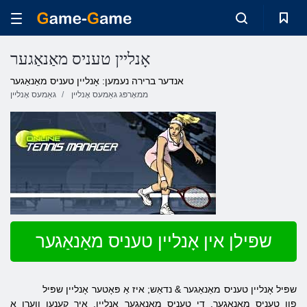
אָנליין טעניס מאַנאַגער
אנדער ברירה נעמען: אָנליין טעניס מאַנאַגער
ממאָרפּג גאַמעס אָנליין
גאַמעס אָנליין
שפּילן אין אָנליין טעניס מאַנאַגער
שפּיל אָנליין טעניס מאַנאַגער & נדאַש; איז אַ פּאָטער אָנליין שפּיל
פון טעניס מאַנאַגער. די טעניס מאַנאַגער אָנליין, איר קענען ווערן אַ