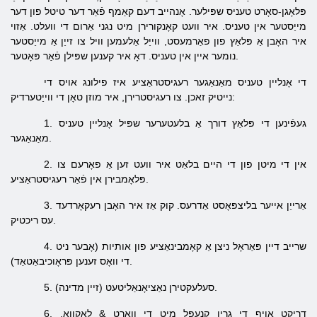
פּלאָגן-סאָרט טעניס שפּילער. אָנהייב דעם קאַמף פֿאַר דער טיטל פון דער
מייַסטער אין טעניס. איר וועט קאָנקורירן מיט נגני אַרום די וועלט. אַזוי
איר האָבן אַ פּלאַץ פון פאַרמעסט, ווייַל אַלעמען וויל צו זייַן אַ מייַסטער
נומער איין אין טעניס. דאָ איר קענען שפּילן פֿאַר פּאָטער.
די אָנליין טעניס מאַנאַגער רעגיסטראַציע איז פילונג אויס די
נייטיק זאכן. צו רעגיסטרירן, איר מוזן טאָן די ווייַטערדיק:
1. געפֿינען די פּלאַץ דורך אַ בלעטערער שפּיל אָנליין טעניס
מאַנאַגער.
2. אין די מיטן פון די היים בלאַט איר וועט זען אַ פאָרעם צו
פּלאָמבירן אין פֿאַר רעגיסטראַציע.
3. אַרייַן אייער בליצפּאָסט אַדרעס. קוק אַז איר האָבן רעקאָרדעד
עס ריכטיק.
4. שרייב דיין פּאַראָל ניצן אַ קאָמבינאַציע פון ​​אותיות (אָבער ניט
די וואָס זענען פּראָוכיבאַטאַד).
5. סעלעקטירן נאַציאָנאַליטעט (זיין מדינה).
6. דריקט אויף די גרין קנעפּל מיט די וואָרט & לאַקוואָ,