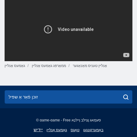
אָנליין טעניס מאַנאַגער
ממאָרפּג גאַמעס אָנליין
גאַמעס אָנליין
© game-game - Free סעמַאג ןצילב ןיילנָא
English
ייִדיש
באַמערקונגען
טאַגס
גאַמעס אָנליין